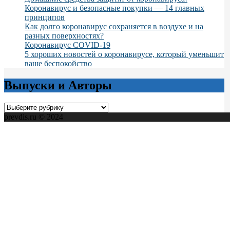
Коронавирус и безопасные покупки — 14 главных
принципов
Как долго коронавирус сохраняется в воздухе и на
разных поверхностях?
Коронавирус COVID-19
5 хороших новостей о коронавирусе, который уменьшит
ваше беспокойство
Выпуски и Авторы
Выпуски
и
prevdis.ru © 2024
Авторы