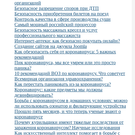
организаций
Безопасное разрешение споров при ДТП
Безопасность приобретения билетов на поезд
Контроль качества в сфере производства суши
Самый мощный российский процессор
Безопасность массажных кресел и услуг
профессионального массажиста
Интернет-аптеки: как безопасно покупать онлайн?
Создание сайтов на джумла Joomla
Как обезопасить себя от коронавируса: 5 важных
рекомендаций
Пик коронавируса, мы все умрем или это просто
паника?
10 рекомендаций ВОЗ по коронавирусу. Что советует
Всемирная организация здравоохранения?
Как перестать паниковать из-за коронавируса?
Коронавирус: какие предметы мы должны
дезинфицировать?
Борьба с коронавирусом в домашних условиях: можно
ли использовать озонатор и фильтрующие устройства
Прошло пять месяцев, и что теперь ученые знают о
коронавирусе
Почему курильщики имеют тяжелые последствия от
заражения коронавирусом? Научные исследования
Как искусственный интеллект помогает в борьбе с