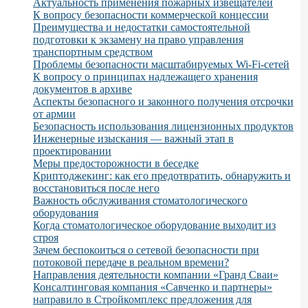
Актуальность применения пожарных извещателей
К вопросу безопасности коммерческой концессии
Преимущества и недостатки самостоятельной
подготовки к экзамену на право управления
транспортным средством
Проблемы безопасности масштабируемых Wi-Fi-сетей
К вопросу о принципах надлежащего хранения
документов в архиве
Аспекты безопасного и законного получения отсрочки
от армии
Безопасность использования лицензионных продуктов
Инженерные изыскания — важный этап в
проектировании
Меры предосторожности в беседке
Криптоджекинг: как его предотвратить, обнаружить и
восстановиться после него
Важность обслуживания стоматологического
оборудования
Когда стоматологическое оборудование выходит из
строя
Зачем беспокоиться о сетевой безопасности при
потоковой передаче в реальном времени?
Направления деятельности компании «Гранд Сваи»
Консалтинговая компания «Савченко и партнеры»
направило в Стройкомплекс предложения для