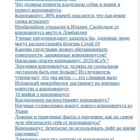
Что должны помнить владельцы собак и кошек в
период коронавируса
Коронавирус: 80% врачей опасаются, что пандемия
снова вспыхнет
Необычайное открытие в Италии. Свободное от
коронавируса место в Ломбардии
Ученые предупреждают: казалось бы, здоровые люди
могут распространять болезнь Covid-19
Какими средствами можно обеззараживать
поверхности, зараженные коронавирусом?
Насколько опасен коронавирус 2019-nCoV?
Эпидемия коронавируса: должна ли социальная
дистанция быть еще больше? Исследователь
утверждает, что два метра — это слишком мало
Испанский микробиолог настаивает на хороших
новостях о коронавирусе
10 мифов о коронавирусе
Кондиционер распространяет коронавирус?
Научные головоломки вокруг нового коронавируса из
Ухани
Ложные и правдивые факты о пандемии: как на самом
деле обезопасить себя от коронавируса?
Коронавирус: безопасно ли использовать лифт во время
пандемии?
Домашние средства защитят от коронавируса!