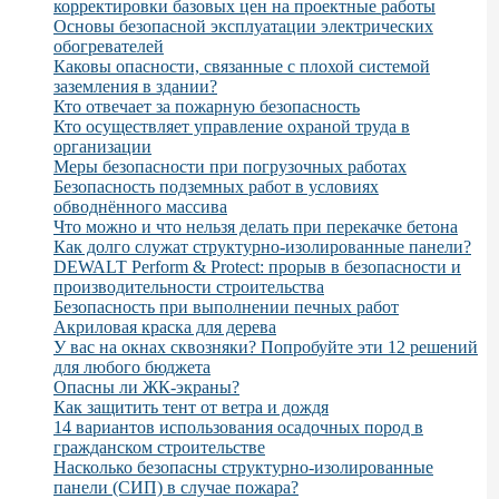
корректировки базовых цен на проектные работы
Основы безопасной эксплуатации электрических
обогревателей
Каковы опасности, связанные с плохой системой
заземления в здании?
Кто отвечает за пожарную безопасность
Кто осуществляет управление охраной труда в
организации
Меры безопасности при погрузочных работах
Безопасность подземных работ в условиях
обводнённого массива
Что можно и что нельзя делать при перекачке бетона
Как долго служат структурно-изолированные панели?
DEWALT Perform & Protect: прорыв в безопасности и
производительности строительства
Безопасность при выполнении печных работ
Акриловая краска для дерева
У вас на окнах сквозняки? Попробуйте эти 12 решений
для любого бюджета
Опасны ли ЖК-экраны?
Как защитить тент от ветра и дождя
14 вариантов использования осадочных пород в
гражданском строительстве
Насколько безопасны структурно-изолированные
панели (СИП) в случае пожара?