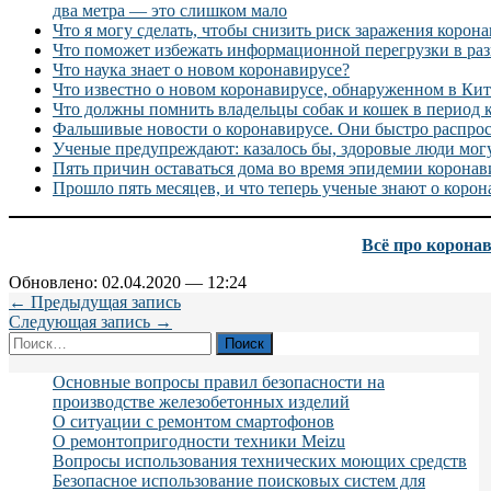
два метра — это слишком мало
Что я могу сделать, чтобы снизить риск заражения корон
Что поможет избежать информационной перегрузки в раз
Что наука знает о новом коронавирусе?
Что известно о новом коронавирусе, обнаруженном в Кит
Что должны помнить владельцы собак и кошек в период 
Фальшивые новости о коронавирусе. Они быстро распро
Ученые предупреждают: казалось бы, здоровые люди могу
Пять причин оставаться дома во время эпидемии коронави
Прошло пять месяцев, и что теперь ученые знают о корон
Всё про корона
Обновлено: 02.04.2020 — 12:24
← Предыдущая запись
Следующая запись →
Найти:
Основные вопросы правил безопасности на
производстве железобетонных изделий
О ситуации с ремонтом смартофонов
О ремонтопригодности техники Meizu
Вопросы использования технических моющих средств
Безопасное использование поисковых систем для