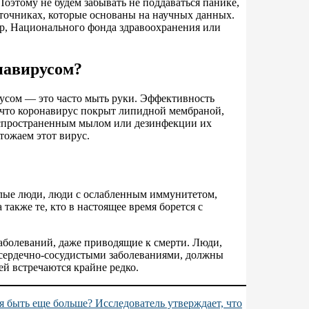
этому не будем забывать не поддаваться панике,
точниках, которые основаны на научных данных.
р, Национального фонда здравоохранения или
навирусом?
усом — это часто мыть руки. Эффективность
у что коронавирус покрыт липидной мембраной,
распространенным мылом или дезинфекции их
тожаем этот вирус.
лые люди, люди с ослабленным иммунитетом,
акже те, кто в настоящее время борется с
аболеваний, даже приводящие к смерти. Люди,
сердечно-сосудистыми заболеваниями, должны
ей встречаются крайне редко.
 быть еще больше? Исследователь утверждает, что