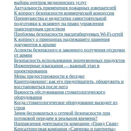
выбора центров медицинских услуг
Актуальность применения пожарных извещателей
К вопросу безопасности коммерческой концессии
Преимущества и недостатки самостоятельной
подготовки к экзамену на право управления
транспортным средством
Проблемы безопасности масштабируемых Wi-Fi-сетей
К вопросу о принципах надлежащего хранения
документов в архиве
Аспекты безопасного и законного получения отсрочки
от армии
Безопасность использования лицензионных продуктов
Инженерные изыскания — важный этап в
проектировании
Меры предосторожности в беседке
Криптоджекинг: как его предотвратить, обнаружить и
восстановиться после него
Важность обслуживания стоматологического
оборудования
Когда стоматологическое оборудование выходит из
строя
Зачем беспокоиться о сетевой безопасности при
потоковой передаче в реальном времени?
Направления деятельности компании «Гранд Сваи»
Консалтинговая компания «Савченко и партнеры»