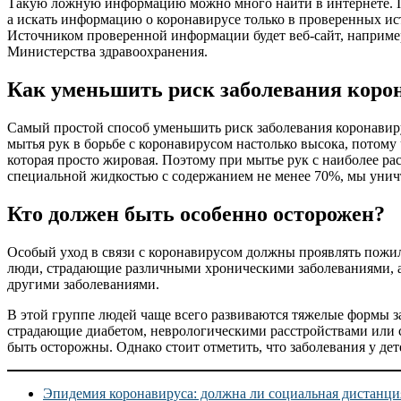
Такую ложную информацию можно много найти в интернете. По
а искать информацию о коронавирусе только в проверенных ис
Источником проверенной информации будет веб-сайт, наприме
Министерства здравоохранения.
Как уменьшить риск заболевания коро
Самый простой способ уменьшить риск заболевания коронавир
мытья рук в борьбе с коронавирусом настолько высока, потом
которая просто жировая. Поэтому при мытье рук с наиболее 
специальной жидкостью с содержанием не менее 70%, мы унич
Кто должен быть особенно осторожен?
Особый уход в связи с коронавирусом должны проявлять пожи
люди, страдающие различными хроническими заболеваниями, а т
другими заболеваниями.
В этой группе людей чаще всего развиваются тяжелые формы з
страдающие диабетом, неврологическими расстройствами или 
быть осторожны. Однако стоит отметить, что заболевания у дет
Эпидемия коронавируса: должна ли социальная дистанция