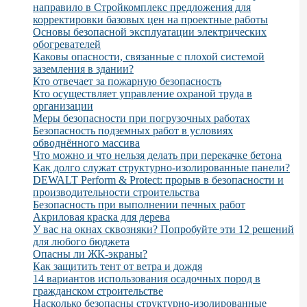
направило в Стройкомплекс предложения для
корректировки базовых цен на проектные работы
Основы безопасной эксплуатации электрических
обогревателей
Каковы опасности, связанные с плохой системой
заземления в здании?
Кто отвечает за пожарную безопасность
Кто осуществляет управление охраной труда в
организации
Меры безопасности при погрузочных работах
Безопасность подземных работ в условиях
обводнённого массива
Что можно и что нельзя делать при перекачке бетона
Как долго служат структурно-изолированные панели?
DEWALT Perform & Protect: прорыв в безопасности и
производительности строительства
Безопасность при выполнении печных работ
Акриловая краска для дерева
У вас на окнах сквозняки? Попробуйте эти 12 решений
для любого бюджета
Опасны ли ЖК-экраны?
Как защитить тент от ветра и дождя
14 вариантов использования осадочных пород в
гражданском строительстве
Насколько безопасны структурно-изолированные