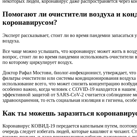
некоторых людей, коронавирус даже распространяется через ко
Помогают ли очистители воздуха и кон
коронавирусом?
Эксперт рассказывает, стоит ли во время пандемии запасаться
воздуха.
Все чаще можно услышать, что коронавирус может жить в возду
вопрос, стоит ли во время пандемии использовать очистители 
по которому циркулирует воздух.
Доктор Рафал Мостови, биолог-инфекционист, утверждает, что в
фильтры очистители или системы кондиционирования воздуха с
использование всего, что может снизить концентрацию возбудит
особенно важно, когда человек с COVID-19 находится в нашем 
эффективной защитой от SARS-CoV-2 считается соблюдение м
здравоохранения, то есть социальная изоляция и гигиена, особ
Как ты можешь заразиться коронавиру
Коронавирус КОВИД-19 передается капельным путем, поэтому,
очередь следует избегать людей, которые кашляют и чихают. Ст
такими людьми, и даже рекомендуется избегать разговоров с л