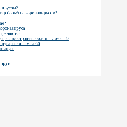
авирусом?
гар борьбы с коронавирусом?
ае?
коронавируса
страняются
т распространять болезнь Covid-19
руса, если вам за 60
авирусе
вирус