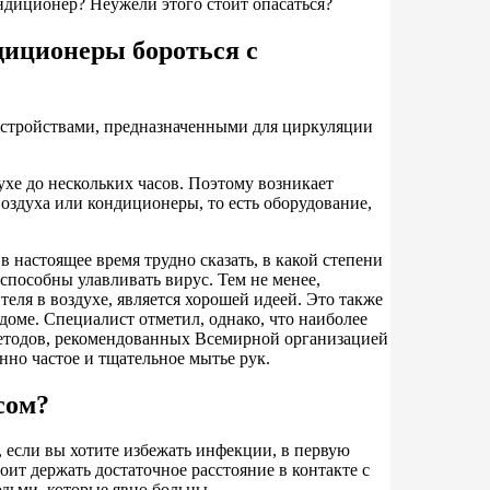
ндиционер? Неужели этого стоит опасаться?
диционеры бороться с
 устройствами, предназначенными для циркуляции
хе до нескольких часов. Поэтому возникает
воздуха или кондиционеры, то есть оборудование,
 настоящее время трудно сказать, в какой степени
пособны улавливать вирус. Тем не менее,
еля в воздухе, является хорошей идеей. Это также
доме. Специалист отметил, однако, что наиболее
етодов, рекомендованных Всемирной организацией
енно частое и тщательное мытье рук.
сом?
 если вы хотите избежать инфекции, в первую
оит держать достаточное расстояние в контакте с
юдьми, которые явно больны.