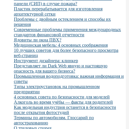
панели (СИП) в случае пожара?
Пластик перерабатывается для изготовления
архитектурной сетки
Проблемы с двойным остеклением и способы их
решения
Современные проблемы применения международных
стандартов финансовой отчетности
Ядовиты ли окна ПВХ?
Медицинская мебель: 4 основных соображения
10 лучших советов для более безопасного просмотра
веб-страниц
Инструмент дизайнера: клинкер
Представляет ли Dark Web явную и настоящую
опасность для вашего бизнеса?
Промышленная водоподготовка: важная информация и
советы
Типы электроустановок на промышленном
предприятии
4 основных совета по безопасности для моделей
Алкоголь во время учёбы — факты для родителей
Как модельная индустрия останется в безопасности
после открытия фотостудий
Термины по автомобилям. Глоссарий по
автострахованию
О трудовых спорах