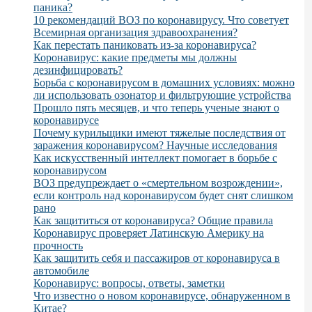
паника?
10 рекомендаций ВОЗ по коронавирусу. Что советует
Всемирная организация здравоохранения?
Как перестать паниковать из-за коронавируса?
Коронавирус: какие предметы мы должны
дезинфицировать?
Борьба с коронавирусом в домашних условиях: можно
ли использовать озонатор и фильтрующие устройства
Прошло пять месяцев, и что теперь ученые знают о
коронавирусе
Почему курильщики имеют тяжелые последствия от
заражения коронавирусом? Научные исследования
Как искусственный интеллект помогает в борьбе с
коронавирусом
ВОЗ предупреждает о «смертельном возрождении»,
если контроль над коронавирусом будет снят слишком
рано
Как защититься от коронавируса? Общие правила
Коронавирус проверяет Латинскую Америку на
прочность
Как защитить себя и пассажиров от коронавируса в
автомобиле
Коронавирус: вопросы, ответы, заметки
Что известно о новом коронавирусе, обнаруженном в
Китае?