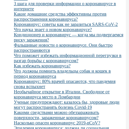
3 шага для проверки информации о коронавирусе в
интернете
Какие домашние средства эффективны против
распространения коронавируса?
Коронавирус: советы как не заразиться SARS-CoV-2
Что наука знает о новом коронавирусе?
Кондиционер и коронавирус — когда мы подвергаемся
риску заражения?
Фальшивые новости о коронавирусе. Они быстро
распространяются
Что поможет избежать информационной перегрузки в
разгар борьбы с коронавирусом?
Как избежать коронавируса?
Что должны помнить владельцы собак и кошек в
период коронавируса
Коронавирус: 80% врачей опасаются, что пандемия
снова вспыхнет
Необычайное открытие в Италии. Свободное от
коронавируса место в Ломбардии
Ученые предупреждают: казалось бы, здоровые люди
могут распространять болезнь Covid-19
Какими средствами можно обеззараживать
поверхности, зараженные коронавирусом?
Насколько опасен коронавирус 2019-nCoV?
Эпидемия коронавируса: должна ли социальная