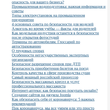
опасность для вашего бизнеса?
Промышленная водоподготовка: важная информация и
советы
Типы электроустановок на промышленном
предприятии
4 основных совета по безопасности для моделей
Алкоголь во время учёбы — факты для родителей
Как модельная индустрия останется в безопасности
после открытия фотостудий
Термины по автомобилям. Глоссарий по
автострахованию
О трудовых спорах
Особенности негосударственных экспертных
организаций
Безопасное разрешение споров при ДТП
Безопасность приобретения билетов на поезд
Контроль качества в сфере производства суши
Самый мощный российский процессор
Безопасность массажных кресел и услуг
профессионального массажиста
Интернет-аптеки: как безопасно покупать онлайн?
Создание сайтов на джумла Joomla
Как обезопасить себя от коронавируса: 5 важных
рекомендаций
Пик коронавируса, мы все умрем или это просто