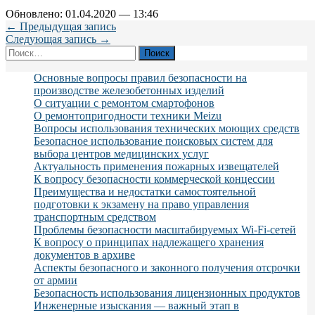
Обновлено: 01.04.2020 — 13:46
← Предыдущая запись
Следующая запись →
Найти:
Основные вопросы правил безопасности на
производстве железобетонных изделий
О ситуации с ремонтом смартофонов
О ремонтопригодности техники Meizu
Вопросы использования технических моющих средств
Безопасное использование поисковых систем для
выбора центров медицинских услуг
Актуальность применения пожарных извещателей
К вопросу безопасности коммерческой концессии
Преимущества и недостатки самостоятельной
подготовки к экзамену на право управления
транспортным средством
Проблемы безопасности масштабируемых Wi-Fi-сетей
К вопросу о принципах надлежащего хранения
документов в архиве
Аспекты безопасного и законного получения отсрочки
от армии
Безопасность использования лицензионных продуктов
Инженерные изыскания — важный этап в