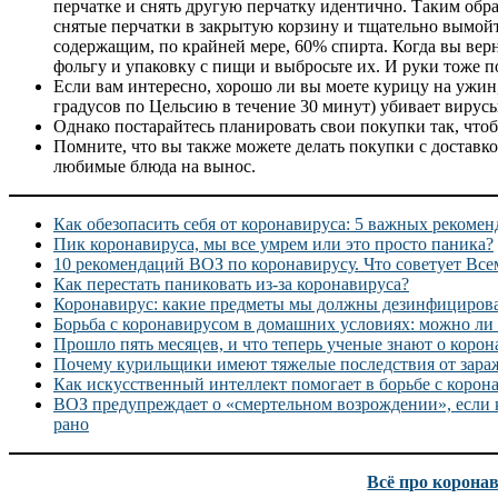
перчатке и снять другую перчатку идентично. Таким образ
снятые перчатки в закрытую корзину и тщательно вымой
содержащим, по крайней мере, 60% спирта. Когда вы вер
фольгу и упаковку с пищи и выбросьте их. И руки тоже п
Если вам интересно, хорошо ли вы моете курицу на ужин
градусов по Цельсию в течение 30 минут) убивает вирус
Однако постарайтесь планировать свои покупки так, что
Помните, что вы также можете делать покупки с доставко
любимые блюда на вынос.
Как обезопасить себя от коронавируса: 5 важных рекоме
Пик коронавируса, мы все умрем или это просто паника?
10 рекомендаций ВОЗ по коронавирусу. Что советует Все
Как перестать паниковать из-за коронавируса?
Коронавирус: какие предметы мы должны дезинфициров
Борьба с коронавирусом в домашних условиях: можно ли
Прошло пять месяцев, и что теперь ученые знают о корон
Почему курильщики имеют тяжелые последствия от зара
Как искусственный интеллект помогает в борьбе с корон
ВОЗ предупреждает о «смертельном возрождении», если 
рано
Всё про корона