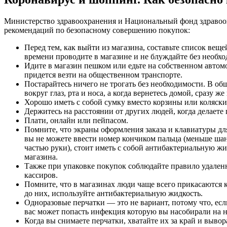
Министерство здравоохранения и Национальный фонд здравоо
рекомендаций по безопасному совершению покупок:
Перед тем, как выйти из магазина, составьте список вещ
времени проводите в магазине и не блуждайте без необх
Идите в магазин пешком или едьте на собственном автом
придется везти на общественном транспорте.
Постарайтесь ничего не трогать без необходимости. В об
вокруг глаз, рта и носа, а когда вернетесь домой, сразу ж
Хорошо иметь с собой сумку вместо корзины или коляски
Держитесь на расстоянии от других людей, когда делаете 
Плати, онлайн или пейпасом.
Помните, что экраны оформления заказа и клавиатуры дл
вы не можете ввести номер кончиком пальца (меньше шан
частью руки), стоит иметь с собой антибактериальную жид
магазина.
Также при упаковке покупок соблюдайте правило удаленно
кассиров.
Помните, что в магазинах люди чаще всего прикасаются 
до них, используйте антибактериальную жидкость.
Одноразовые перчатки — это не вариант, потому что, есл
вас может попасть инфекция которую вы насобирали на н
Когда вы снимаете перчатки, хватайте их за край и вывор