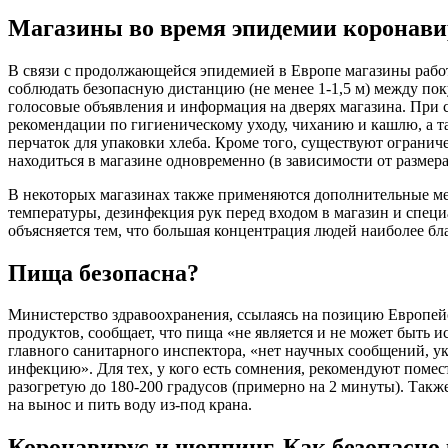
Магазины во время эпидемии коронави
В связи с продолжающейся эпидемией в Европе магазины раб
соблюдать безопасную дистанцию (не менее 1-1,5 м) между по
голосовые объявления и информация на дверях магазина. При
рекомендации по гигиеническому уходу, чиханию и кашлю, а 
перчаток для упаковки хлеба. Кроме того, существуют огранич
находиться в магазине одновременно (в зависимости от размера
В некоторых магазинах также применяются дополнительные ме
температуры, дезинфекция рук перед входом в магазин и спец
объясняется тем, что большая концентрация людей наиболее бл
Пища безопасна?
Министерство здравоохранения, ссылаясь на позицию Европей
продуктов, сообщает, что пища «не является и не может быть
главного санитарного инспектора, «нет научных сообщений,
инфекцию». Для тех, у кого есть сомнения, рекомендуют помес
разогретую до 180-200 градусов (примерно на 2 минуты). Также
на вынос и пить воду из-под крана.
Коронавирус и шоппинг. Как безопасно