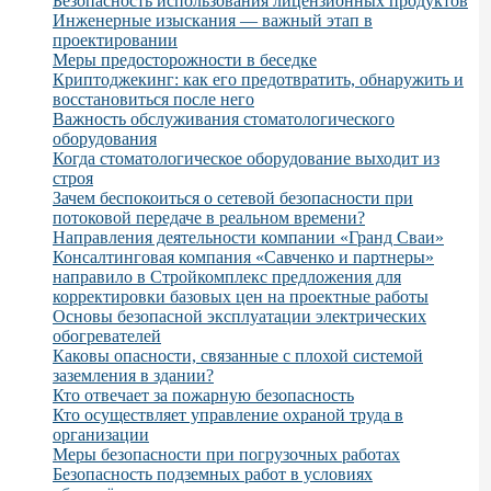
Безопасность использования лицензионных продуктов
Инженерные изыскания — важный этап в
проектировании
Меры предосторожности в беседке
Криптоджекинг: как его предотвратить, обнаружить и
восстановиться после него
Важность обслуживания стоматологического
оборудования
Когда стоматологическое оборудование выходит из
строя
Зачем беспокоиться о сетевой безопасности при
потоковой передаче в реальном времени?
Направления деятельности компании «Гранд Сваи»
Консалтинговая компания «Савченко и партнеры»
направило в Стройкомплекс предложения для
корректировки базовых цен на проектные работы
Основы безопасной эксплуатации электрических
обогревателей
Каковы опасности, связанные с плохой системой
заземления в здании?
Кто отвечает за пожарную безопасность
Кто осуществляет управление охраной труда в
организации
Меры безопасности при погрузочных работах
Безопасность подземных работ в условиях