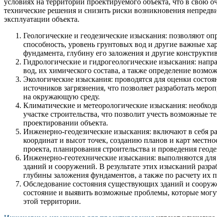
условиях на территории проектируемого объекта, что в свою 
технические решения и снизить риски возникновения непредви
эксплуатации объекта.
Геологические и геодезические изыскания: позволяют оп
способность, уровень грунтовых вод и другие важные ха
фундамента, глубину его заложения и другие конструкти
Гидрологические и гидрогеологические изыскания: напр
вод, их химического состава, а также определение возм
Экологические изыскания: проводятся для оценки сост
источников загрязнения, что позволяет разработать мер
на окружающую среду.
Климатические и метеорологические изыскания: необход
участке строительства, что позволит учесть возможные 
проектировании объекта.
Инженерно-геодезические изыскания: включают в себя р
координат и высот точек, созданию планов и карт местн
проекта, планирования строительства и проведения геоде
Инженерно-геотехнические изыскания: выполняются для 
зданий и сооружений. В результате этих изысканий разр
глубины заложения фундаментов, а также по расчету их п
Обследование состояния существующих зданий и сооруже
состояние и выявить возможные проблемы, которые могут
этой территории.