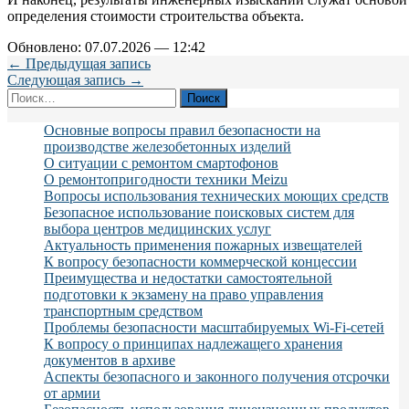
определения стоимости строительства объекта.
Обновлено: 07.07.2026 — 12:42
← Предыдущая запись
Следующая запись →
Найти:
Основные вопросы правил безопасности на
производстве железобетонных изделий
О ситуации с ремонтом смартофонов
О ремонтопригодности техники Meizu
Вопросы использования технических моющих средств
Безопасное использование поисковых систем для
выбора центров медицинских услуг
Актуальность применения пожарных извещателей
К вопросу безопасности коммерческой концессии
Преимущества и недостатки самостоятельной
подготовки к экзамену на право управления
транспортным средством
Проблемы безопасности масштабируемых Wi-Fi-сетей
К вопросу о принципах надлежащего хранения
документов в архиве
Аспекты безопасного и законного получения отсрочки
от армии