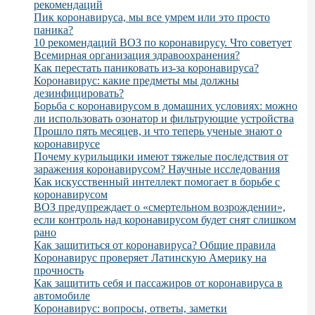
рекомендаций
Пик коронавируса, мы все умрем или это просто
паника?
10 рекомендаций ВОЗ по коронавирусу. Что советует
Всемирная организация здравоохранения?
Как перестать паниковать из-за коронавируса?
Коронавирус: какие предметы мы должны
дезинфицировать?
Борьба с коронавирусом в домашних условиях: можно
ли использовать озонатор и фильтрующие устройства
Прошло пять месяцев, и что теперь ученые знают о
коронавирусе
Почему курильщики имеют тяжелые последствия от
заражения коронавирусом? Научные исследования
Как искусственный интеллект помогает в борьбе с
коронавирусом
ВОЗ предупреждает о «смертельном возрождении»,
если контроль над коронавирусом будет снят слишком
рано
Как защититься от коронавируса? Общие правила
Коронавирус проверяет Латинскую Америку на
прочность
Как защитить себя и пассажиров от коронавируса в
автомобиле
Коронавирус: вопросы, ответы, заметки