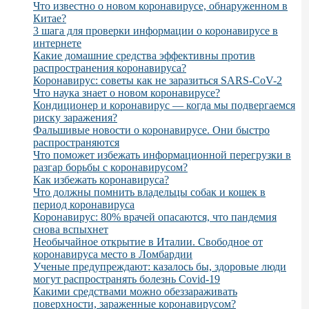
Что известно о новом коронавирусе, обнаруженном в
Китае?
3 шага для проверки информации о коронавирусе в
интернете
Какие домашние средства эффективны против
распространения коронавируса?
Коронавирус: советы как не заразиться SARS-CoV-2
Что наука знает о новом коронавирусе?
Кондиционер и коронавирус — когда мы подвергаемся
риску заражения?
Фальшивые новости о коронавирусе. Они быстро
распространяются
Что поможет избежать информационной перегрузки в
разгар борьбы с коронавирусом?
Как избежать коронавируса?
Что должны помнить владельцы собак и кошек в
период коронавируса
Коронавирус: 80% врачей опасаются, что пандемия
снова вспыхнет
Необычайное открытие в Италии. Свободное от
коронавируса место в Ломбардии
Ученые предупреждают: казалось бы, здоровые люди
могут распространять болезнь Covid-19
Какими средствами можно обеззараживать
поверхности, зараженные коронавирусом?