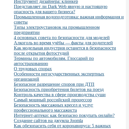
Инструмент дизайнера: клинкер
Представляет ли Dark Web явную и настоящую
опасность для вашего бизнеса?
Промышленная водоподготовка: важная информация и
советы
Типы электроустановок на промышленном
предприятии
4 основных совета по безопасности для моделей
Алкоголь во время учёбы — факты для родителей
Как модельная индустрия останется в безопасности
после открытия фотостудий
Термины по автомобилям. Глоссарий по
автострахованию
О трудовых спорах
Особенности негосударственных экспертных
организаций
Безопасное разрешение споров при ДТП
Безопасность приобретения билетов на поезд
Контроль качества в сфере производства суши
Самый мощный российский процессор
Безопасность массажных кресел и услуг
профессионального массажиста
Интернет-аптеки: как безопасно покупать онлайн?
Создание сайтов на джумла Joomla
Как обезопасить себя от коронавируса: 5 важных