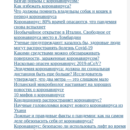
разгар борьбы с коронавирусом?
Как избежать коронавируса?
Что должны помнить владельцы собак и кошек в
период коронавируса
Коронавирус: 80% врачей опасаются, что пандемия
снова вспыхнет
Необычайное открытие в Италии. Свободное от
коронавируса место в Ломбардии
Ученые предупреждают: казалось бы, здоровые люди
могут распространять болезнь Covid-19
Какими средствами можно обеззараживать
поверхности, зараженные коронавирусом?
Насколько опасен коронавирус 2019-nCoV?
Эпидемия коронавируса: должна ли социальная
дистанция быть еще больше? Исследователь
утверждает, что два метра — это слишком мало
Испанский микробиолог настаивает на хороших
новостях о коронавирусе
10 мифов о коронавирусе
Кондиционер распространяет коронавирус?
Научные головоломки вокруг нового коронавируса из
Ухани
Ложные и правдивые факты о пандемии: как на самом
деле обезопасить себя от коронавируса?
Коронавирус: безопасно ли использовать лифт во время