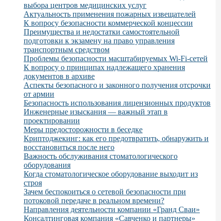
выбора центров медицинских услуг
Актуальность применения пожарных извещателей
К вопросу безопасности коммерческой концессии
Преимущества и недостатки самостоятельной
подготовки к экзамену на право управления
транспортным средством
Проблемы безопасности масштабируемых Wi-Fi-сетей
К вопросу о принципах надлежащего хранения
документов в архиве
Аспекты безопасного и законного получения отсрочки
от армии
Безопасность использования лицензионных продуктов
Инженерные изыскания — важный этап в
проектировании
Меры предосторожности в беседке
Криптоджекинг: как его предотвратить, обнаружить и
восстановиться после него
Важность обслуживания стоматологического
оборудования
Когда стоматологическое оборудование выходит из
строя
Зачем беспокоиться о сетевой безопасности при
потоковой передаче в реальном времени?
Направления деятельности компании «Гранд Сваи»
Консалтинговая компания «Савченко и партнеры»