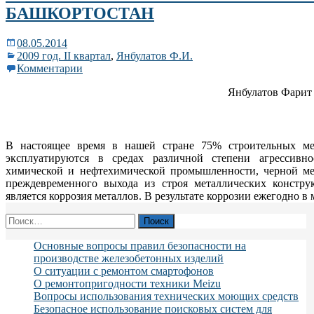
БАШКОРТОСТАН
08.05.2014
2009 год. II квартал
,
Янбулатов Ф.И.
Комментарии
Янбулатов Фарит
В настоящее время в нашей стране 75% строительных ме
эксплуатируются в средах различной степени агрессивн
химической и нефтехимической промышленности, черной ме
преждевременного выхода из строя металлических констру
является коррозия металлов. В результате коррозии ежегодно 
Найти:
Основные вопросы правил безопасности на
производстве железобетонных изделий
О ситуации с ремонтом смартофонов
О ремонтопригодности техники Meizu
Вопросы использования технических моющих средств
Безопасное использование поисковых систем для