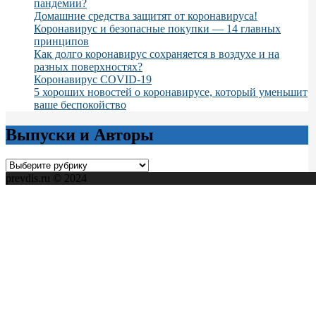
пандемии?
Домашние средства защитят от коронавируса!
Коронавирус и безопасные покупки — 14 главных
принципов
Как долго коронавирус сохраняется в воздухе и на
разных поверхностях?
Коронавирус COVID-19
5 хороших новостей о коронавирусе, который уменьшит
ваше беспокойство
Выпуски и Авторы
Выпуски
и
prevdis.ru © 2024
Авторы