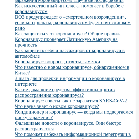
заражения коронавирусом? Научные исследования
Как искусственный интеллект помогает в борьбе с
коронавирусом
ВОЗ предупреждает о «смертельном возрождении»,
если контроль над коронавирусом будет снят слишком
рано
Как защититься от коронавируса? Общие правила
Коронавирус проверяет Латинскую Америку на
прочность
Как защитить себя и пассажиров от коронавируса в
автомобиле
Коронавирус: вопросы, ответы, заметки
Что известно о новом коронавирусе, обнаруженном в
Китае?
3 шага для проверки информации о коронавирусе в
интернете
Какие домашние средства эффективны против
распространения коронавируса?
Коронавирус: советы как не заразиться SARS-CoV-2
Что наука знает о новом коронавирусе?
Кондиционер и коронавирус — когда мы подвергаемся
риску заражения?
Фальшивые новости о коронавирусе. Они быстро
распространяются
Что поможет избежать информационной перегрузки в