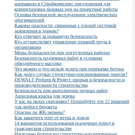
направило в Стройкомплекс предложения для
корректировки базовых цен на проектные работы
Основы безопасной эксплуатации электрических
обогревателей
Каковы опасности, связанные с плохой системой
заземления в здании?
Кто отвечает за пожарную безопасность
Кто осуществляет управление охраной труда в
организации
Меры безопасности при погрузочных работах
Безопасность подземных работ в условиях
обводнённого массива
Что можно и что нельзя делать при перекачке бетона
Как долго служат структурно-изолированные панели?
DEWALT Perform & Protect: прорыв в безопасности и
производительности строительства
Безопасность при выполнении печных работ
Акриловая краска для дерева
У вас на окнах сквозняки? Попробуйте эти 12 решений
для любого бюджета
Опасны ли ЖК-экраны?
Как защитить тент от ветра и дождя
14 вариантов использования осадочных пород в
гражданском строительстве
Насколько безопасны структурно-изолированные