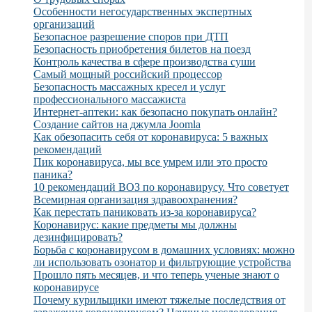
Особенности негосударственных экспертных
организаций
Безопасное разрешение споров при ДТП
Безопасность приобретения билетов на поезд
Контроль качества в сфере производства суши
Самый мощный российский процессор
Безопасность массажных кресел и услуг
профессионального массажиста
Интернет-аптеки: как безопасно покупать онлайн?
Создание сайтов на джумла Joomla
Как обезопасить себя от коронавируса: 5 важных
рекомендаций
Пик коронавируса, мы все умрем или это просто
паника?
10 рекомендаций ВОЗ по коронавирусу. Что советует
Всемирная организация здравоохранения?
Как перестать паниковать из-за коронавируса?
Коронавирус: какие предметы мы должны
дезинфицировать?
Борьба с коронавирусом в домашних условиях: можно
ли использовать озонатор и фильтрующие устройства
Прошло пять месяцев, и что теперь ученые знают о
коронавирусе
Почему курильщики имеют тяжелые последствия от