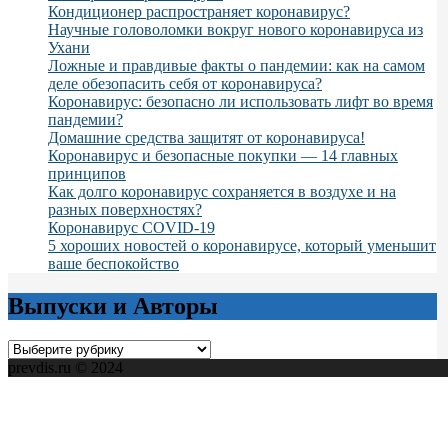
Кондиционер распространяет коронавирус?
Научные головоломки вокруг нового коронавируса из
Ухани
Ложные и правдивые факты о пандемии: как на самом
деле обезопасить себя от коронавируса?
Коронавирус: безопасно ли использовать лифт во время
пандемии?
Домашние средства защитят от коронавируса!
Коронавирус и безопасные покупки — 14 главных
принципов
Как долго коронавирус сохраняется в воздухе и на
разных поверхностях?
Коронавирус COVID-19
5 хороших новостей о коронавирусе, который уменьшит
ваше беспокойство
Выпуски и Авторы
Выпуски
и
prevdis.ru © 2024
Авторы