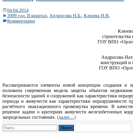
04.04.2014
2009 год. II квартал
,
Андросова Н.Б.
,
Клюева Н.В.
Комментарии
Клюева
строительства 
ГОУ ВПО «Орловс
Андросова Нат
конструкций и 
ГОУ ВПО «Орлов
Рассматриваются элементы новой концепции создания и э
положена современная модель защиты объектов недвижимо
безопасности зданий и сооружений как характеристики нераз
периода и живучести как характеристики неразрушимости п
расчётного эвакуационного промежутка времени. В качеств
решение задачи о критериях живучести железобетонных кор
запредельных состояниях.
(далее…)
Найти: