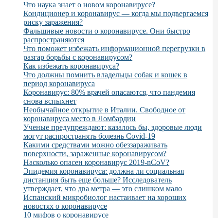
Что наука знает о новом коронавирусе?
Кондиционер и коронавирус — когда мы подвергаемся
риску заражения?
Фальшивые новости о коронавирусе. Они быстро
распространяются
Что поможет избежать информационной перегрузки в
разгар борьбы с коронавирусом?
Как избежать коронавируса?
Что должны помнить владельцы собак и кошек в
период коронавируса
Коронавирус: 80% врачей опасаются, что пандемия
снова вспыхнет
Необычайное открытие в Италии. Свободное от
коронавируса место в Ломбардии
Ученые предупреждают: казалось бы, здоровые люди
могут распространять болезнь Covid-19
Какими средствами можно обеззараживать
поверхности, зараженные коронавирусом?
Насколько опасен коронавирус 2019-nCoV?
Эпидемия коронавируса: должна ли социальная
дистанция быть еще больше? Исследователь
утверждает, что два метра — это слишком мало
Испанский микробиолог настаивает на хороших
новостях о коронавирусе
10 мифов о коронавирусе