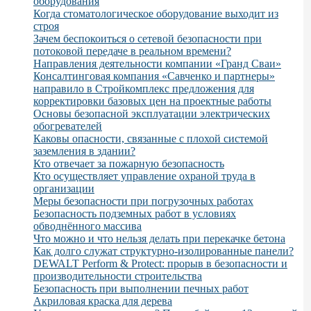
оборудования
Когда стоматологическое оборудование выходит из
строя
Зачем беспокоиться о сетевой безопасности при
потоковой передаче в реальном времени?
Направления деятельности компании «Гранд Сваи»
Консалтинговая компания «Савченко и партнеры»
направило в Стройкомплекс предложения для
корректировки базовых цен на проектные работы
Основы безопасной эксплуатации электрических
обогревателей
Каковы опасности, связанные с плохой системой
заземления в здании?
Кто отвечает за пожарную безопасность
Кто осуществляет управление охраной труда в
организации
Меры безопасности при погрузочных работах
Безопасность подземных работ в условиях
обводнённого массива
Что можно и что нельзя делать при перекачке бетона
Как долго служат структурно-изолированные панели?
DEWALT Perform & Protect: прорыв в безопасности и
производительности строительства
Безопасность при выполнении печных работ
Акриловая краска для дерева