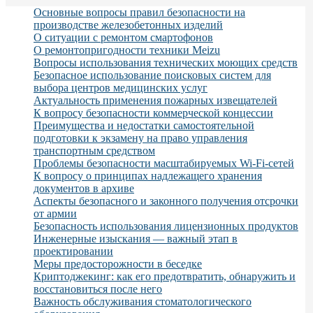
Основные вопросы правил безопасности на
производстве железобетонных изделий
О ситуации с ремонтом смартофонов
О ремонтопригодности техники Meizu
Вопросы использования технических моющих средств
Безопасное использование поисковых систем для
выбора центров медицинских услуг
Актуальность применения пожарных извещателей
К вопросу безопасности коммерческой концессии
Преимущества и недостатки самостоятельной
подготовки к экзамену на право управления
транспортным средством
Проблемы безопасности масштабируемых Wi-Fi-сетей
К вопросу о принципах надлежащего хранения
документов в архиве
Аспекты безопасного и законного получения отсрочки
от армии
Безопасность использования лицензионных продуктов
Инженерные изыскания — важный этап в
проектировании
Меры предосторожности в беседке
Криптоджекинг: как его предотвратить, обнаружить и
восстановиться после него
Важность обслуживания стоматологического