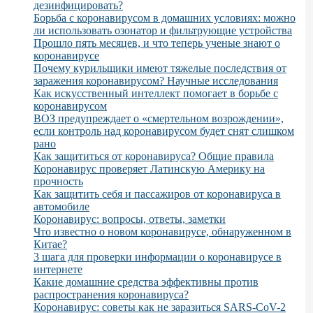
дезинфицировать?
Борьба с коронавирусом в домашних условиях: можно
ли использовать озонатор и фильтрующие устройства
Прошло пять месяцев, и что теперь ученые знают о
коронавирусе
Почему курильщики имеют тяжелые последствия от
заражения коронавирусом? Научные исследования
Как искусственный интеллект помогает в борьбе с
коронавирусом
ВОЗ предупреждает о «смертельном возрождении»,
если контроль над коронавирусом будет снят слишком
рано
Как защититься от коронавируса? Общие правила
Коронавирус проверяет Латинскую Америку на
прочность
Как защитить себя и пассажиров от коронавируса в
автомобиле
Коронавирус: вопросы, ответы, заметки
Что известно о новом коронавирусе, обнаруженном в
Китае?
3 шага для проверки информации о коронавирусе в
интернете
Какие домашние средства эффективны против
распространения коронавируса?
Коронавирус: советы как не заразиться SARS-CoV-2