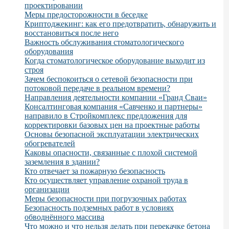
проектировании
Меры предосторожности в беседке
Криптоджекинг: как его предотвратить, обнаружить и
восстановиться после него
Важность обслуживания стоматологического
оборудования
Когда стоматологическое оборудование выходит из
строя
Зачем беспокоиться о сетевой безопасности при
потоковой передаче в реальном времени?
Направления деятельности компании «Гранд Сваи»
Консалтинговая компания «Савченко и партнеры»
направило в Стройкомплекс предложения для
корректировки базовых цен на проектные работы
Основы безопасной эксплуатации электрических
обогревателей
Каковы опасности, связанные с плохой системой
заземления в здании?
Кто отвечает за пожарную безопасность
Кто осуществляет управление охраной труда в
организации
Меры безопасности при погрузочных работах
Безопасность подземных работ в условиях
обводнённого массива
Что можно и что нельзя делать при перекачке бетона