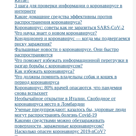
Китае?
3 шага для проверки информации о коронавирусе в
интернете
Какие домашние средства эффективны против
распространения коронавируса?
Коронавирус: советы как не заразиться SARS-CoV-2
Что наука знает о новом коронавирусе?
Кондиционер и коронавирус — когда мы подвергаемся
риску заражения?
Фальшивые новости о коронавирусе. Они быстро
распространяются
Что поможет избежать информационной перегрузки в
разгар борьбы с коронавирусом?
Как избежать коронавируса?
Что должны помнить владельцы собак и кошек в
период коронавируса
Коронавирус: 80% врачей опасаются, что пандемия
снова вспыхнет
Необычайное открытие в Италии. Свободное от
коронавируса место в Ломбардии
Ученые предупреждают: казалось бы, здоровые люди
могут распространять болезнь Covid-19
Какими средствами можно обеззараживать
поверхности, зараженные коронавирусом?
Насколько опасен коронавирус 2019-nCoV?