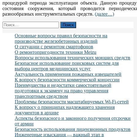
процедурой периода эксплуатации объекта. Данную процеду
состояния сооружения, который проводится периодиче
разнообразных инструментальных средств.
(далее…)
Найти:
Основные вопросы правил безопасности на
производстве железобетонных изделий
О ситуации с ремонтом смартофонов
О ремонтопригодности техники Meizu
Вопросы использования технических моющих средств
Безопасное использование поисковых систем для
выбора центров медицинских услуг
Актуальность применения пожарных извещателей
К вопросу безопасности коммерческой концессии
Преимущества и недостатки самостоятельной
подготовки к экзамену на право управления
транспортным средством
Проблемы безопасности масштабируемых Wi-Fi-сетей
К вопросу о принципах надлежащего хранения
документов в архиве
Аспекты безопасного и законного получения отсрочки
от армии
Безопасность использования лицензионных продуктов
Инженерные изыскания — важный этап в