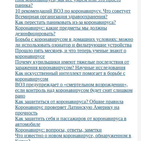
паника?
10 рекомендаций ВОЗ по коронавирусу. Что советует
Всемирная организация здравоохранения?
Как перестать паниковать из-за коронавируса?
Коронавирус: какие предметы мы должны
дезинфицировать?
Борьба с коронавирусом в домашних условиях: можно
ли использовать озонатор и фильтрующие устройства
Прошло пять месяцев, и что теперь ученые знают о
коронавирусе
Почему курильщики имеют тяжелые последствия от
заражения коронавирусом? Научные исследования
Как искусственный интеллект помогает в борьбе с
коронавирусом
ВОЗ предупреждает о «смертельном возрождении»,
если контроль над коронавирусом будет снят слишком
рано
Как защититься от коронавируса? Общие правила
Коронавирус проверяет Латинскую Америку на
прочность
Как защитить себя и пассажиров от коронавируса в
автомобиле
Коронавирус: вопросы, ответы, заметки
Что известно о новом коронавирусе, обнаруженном в