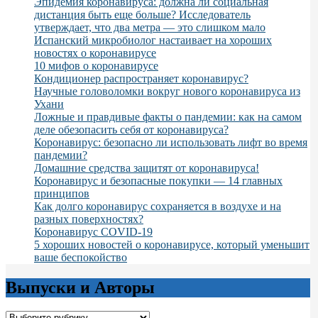
Эпидемия коронавируса: должна ли социальная
дистанция быть еще больше? Исследователь
утверждает, что два метра — это слишком мало
Испанский микробиолог настаивает на хороших
новостях о коронавирусе
10 мифов о коронавирусе
Кондиционер распространяет коронавирус?
Научные головоломки вокруг нового коронавируса из
Ухани
Ложные и правдивые факты о пандемии: как на самом
деле обезопасить себя от коронавируса?
Коронавирус: безопасно ли использовать лифт во время
пандемии?
Домашние средства защитят от коронавируса!
Коронавирус и безопасные покупки — 14 главных
принципов
Как долго коронавирус сохраняется в воздухе и на
разных поверхностях?
Коронавирус COVID-19
5 хороших новостей о коронавирусе, который уменьшит
ваше беспокойство
Выпуски и Авторы
Выпуски