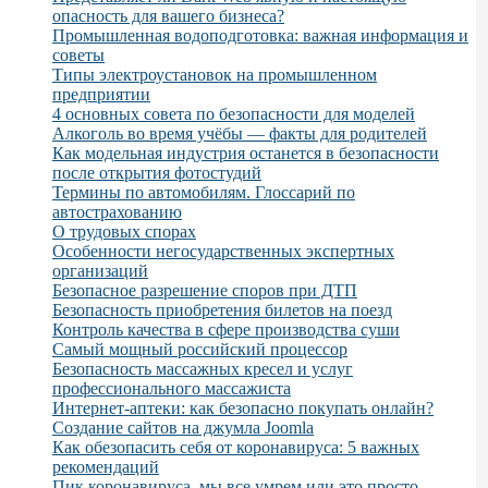
опасность для вашего бизнеса?
Промышленная водоподготовка: важная информация и
советы
Типы электроустановок на промышленном
предприятии
4 основных совета по безопасности для моделей
Алкоголь во время учёбы — факты для родителей
Как модельная индустрия останется в безопасности
после открытия фотостудий
Термины по автомобилям. Глоссарий по
автострахованию
О трудовых спорах
Особенности негосударственных экспертных
организаций
Безопасное разрешение споров при ДТП
Безопасность приобретения билетов на поезд
Контроль качества в сфере производства суши
Самый мощный российский процессор
Безопасность массажных кресел и услуг
профессионального массажиста
Интернет-аптеки: как безопасно покупать онлайн?
Создание сайтов на джумла Joomla
Как обезопасить себя от коронавируса: 5 важных
рекомендаций
Пик коронавируса, мы все умрем или это просто