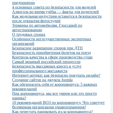
предприятии
4 основных совета по безопасности для моделей
Алкоголь во время учёбы — факты для родителей
Как модельная индустрия останется в безопасности
после открытия фотостудий
Термины по автомобилям. Глоссарий по
автострахованию
О трудовых спорах
Особенности негосударственных экспертных
организаций
Безопасное разрешение споров при ДТП
Безопасность приобретения билетов на поезд
Контроль качества в сфере производства суши
Самый мощный российский процессор
Безопасность массажных кресел и услуг
профессионального массажиста
Интернет-аптеки: как безопасно покупать онлайн?
Создание сайтов на джумла Joomla
Как обезопасить себя от коронавируса: 5 важных
рекомендаций
Пик коронавируса, мы все умрем или это просто
паника?
10 рекомендаций ВОЗ по коронавирусу. Что советует
Всемирная организация здравоохранения?
Как перестать паниковать из-за коронавируса?