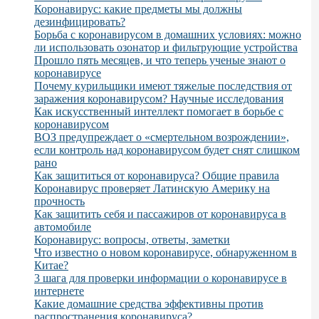
Коронавирус: какие предметы мы должны
дезинфицировать?
Борьба с коронавирусом в домашних условиях: можно
ли использовать озонатор и фильтрующие устройства
Прошло пять месяцев, и что теперь ученые знают о
коронавирусе
Почему курильщики имеют тяжелые последствия от
заражения коронавирусом? Научные исследования
Как искусственный интеллект помогает в борьбе с
коронавирусом
ВОЗ предупреждает о «смертельном возрождении»,
если контроль над коронавирусом будет снят слишком
рано
Как защититься от коронавируса? Общие правила
Коронавирус проверяет Латинскую Америку на
прочность
Как защитить себя и пассажиров от коронавируса в
автомобиле
Коронавирус: вопросы, ответы, заметки
Что известно о новом коронавирусе, обнаруженном в
Китае?
3 шага для проверки информации о коронавирусе в
интернете
Какие домашние средства эффективны против
распространения коронавируса?