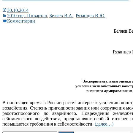
30.10.2014
2010 год. II квартал
,
Беляев В.А.
,
Рязанцев В.Ю.
Комментарии
Беляев В
Рязанцев 
Экспериментальная оценка 
усиления железобетонных конст
внешнего армирования из
В настоящее время в России растет интерес к усилению конс
воздействия. Степень пригодности здания или сооружения мо
работоспособного до аварийного. Повреждения железобе
сейсмического воздействия, представляют особый интерес 
повышаются требования к сейсмостойкости.
(далее…)