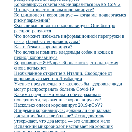
Коронавирус: советы как не заразиться SARS-CoV-2
Что наука знает о новом коронавирусе?
Кондиционер и коронавирус — когда мы подвергаемся
риску заражения?
Фальшивые новости о коронавирусе. Они быстро
распространяются
Что поможет избежать информационной перегрузки в
разгар борьбы с коронавирусом?
Как избежать коронавируса?
Что должны помнить владельцы собак и кошек в
период коронавируса
Коронавирус: 80% врачей опасаются, что пандемия
снова вспыхнет
Необычайное открытие в Италии. Свободное от
коронавируса место в Ломбардии
Ученые предупреждают: казалось бы, здоровые люди
могут распространять болезнь Covid-19
Какими средствами можно обеззараживать
поверхности, зараженные коронавирусом?
Насколько опасен коронавирус 2019-nCoV?
Эпидемия коронавируса: должна ли социальная
дистанция быть еще больше? Исследователь
утверждает, что два метра — это слишком мало
Испанский микробиолог настаивает на хороших
новостях о коронавирусе