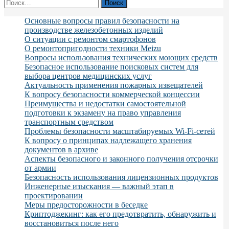
Найти:
Основные вопросы правил безопасности на
производстве железобетонных изделий
О ситуации с ремонтом смартофонов
О ремонтопригодности техники Meizu
Вопросы использования технических моющих средств
Безопасное использование поисковых систем для
выбора центров медицинских услуг
Актуальность применения пожарных извещателей
К вопросу безопасности коммерческой концессии
Преимущества и недостатки самостоятельной
подготовки к экзамену на право управления
транспортным средством
Проблемы безопасности масштабируемых Wi-Fi-сетей
К вопросу о принципах надлежащего хранения
документов в архиве
Аспекты безопасного и законного получения отсрочки
от армии
Безопасность использования лицензионных продуктов
Инженерные изыскания — важный этап в
проектировании
Меры предосторожности в беседке
Криптоджекинг: как его предотвратить, обнаружить и
восстановиться после него