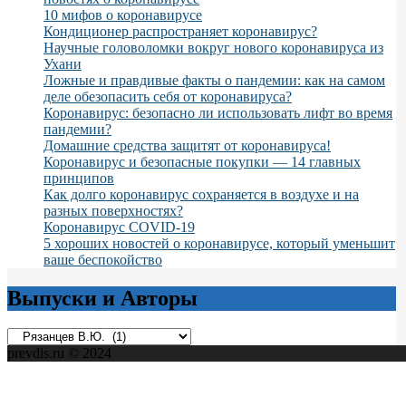
10 мифов о коронавирусе
Кондиционер распространяет коронавирус?
Научные головоломки вокруг нового коронавируса из
Ухани
Ложные и правдивые факты о пандемии: как на самом
деле обезопасить себя от коронавируса?
Коронавирус: безопасно ли использовать лифт во время
пандемии?
Домашние средства защитят от коронавируса!
Коронавирус и безопасные покупки — 14 главных
принципов
Как долго коронавирус сохраняется в воздухе и на
разных поверхностях?
Коронавирус COVID-19
5 хороших новостей о коронавирусе, который уменьшит
ваше беспокойство
Выпуски и Авторы
Выпуски
и
prevdis.ru © 2024
Авторы