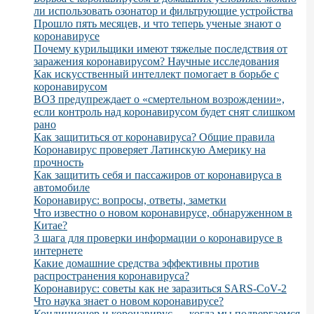
ли использовать озонатор и фильтрующие устройства
Прошло пять месяцев, и что теперь ученые знают о
коронавирусе
Почему курильщики имеют тяжелые последствия от
заражения коронавирусом? Научные исследования
Как искусственный интеллект помогает в борьбе с
коронавирусом
ВОЗ предупреждает о «смертельном возрождении»,
если контроль над коронавирусом будет снят слишком
рано
Как защититься от коронавируса? Общие правила
Коронавирус проверяет Латинскую Америку на
прочность
Как защитить себя и пассажиров от коронавируса в
автомобиле
Коронавирус: вопросы, ответы, заметки
Что известно о новом коронавирусе, обнаруженном в
Китае?
3 шага для проверки информации о коронавирусе в
интернете
Какие домашние средства эффективны против
распространения коронавируса?
Коронавирус: советы как не заразиться SARS-CoV-2
Что наука знает о новом коронавирусе?
Кондиционер и коронавирус — когда мы подвергаемся