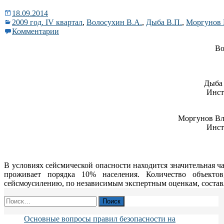
18.09.2014
2009 год. IV квартал
,
Волосухин В.А.
,
Дыба В.П.
,
Моргунов 
Комментарии
Во
Дыба 
Инст
Моргунов Вл
Инст
В условиях сейсмической опасности находится значительная ч
проживает порядка 10% населения. Количество объект
сейсмоусилению, по независимым экспертным оценкам, составля
Найти:
Основные вопросы правил безопасности на