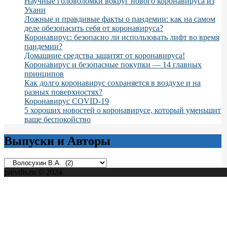
Научные головоломки вокруг нового коронавируса из
Ухани
Ложные и правдивые факты о пандемии: как на самом
деле обезопасить себя от коронавируса?
Коронавирус: безопасно ли использовать лифт во время
пандемии?
Домашние средства защитят от коронавируса!
Коронавирус и безопасные покупки — 14 главных
принципов
Как долго коронавирус сохраняется в воздухе и на
разных поверхностях?
Коронавирус COVID-19
5 хороших новостей о коронавирусе, который уменьшит
ваше беспокойство
Выпуски и Авторы
Выпуски
и
prevdis.ru © 2024
Авторы