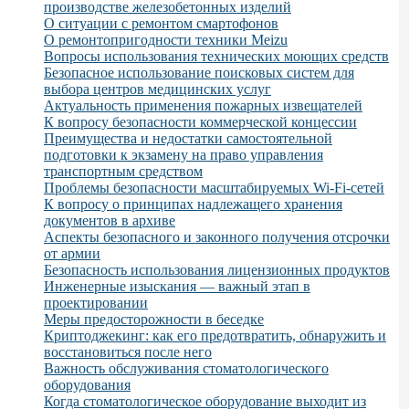
производстве железобетонных изделий
О ситуации с ремонтом смартофонов
О ремонтопригодности техники Meizu
Вопросы использования технических моющих средств
Безопасное использование поисковых систем для
выбора центров медицинских услуг
Актуальность применения пожарных извещателей
К вопросу безопасности коммерческой концессии
Преимущества и недостатки самостоятельной
подготовки к экзамену на право управления
транспортным средством
Проблемы безопасности масштабируемых Wi-Fi-сетей
К вопросу о принципах надлежащего хранения
документов в архиве
Аспекты безопасного и законного получения отсрочки
от армии
Безопасность использования лицензионных продуктов
Инженерные изыскания — важный этап в
проектировании
Меры предосторожности в беседке
Криптоджекинг: как его предотвратить, обнаружить и
восстановиться после него
Важность обслуживания стоматологического
оборудования
Когда стоматологическое оборудование выходит из