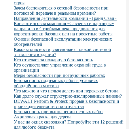
строя
Зачем беспокоиться о сетевой безопасности при
потоковой передаче в реальном времени?
Направления деятельности компании «Гранд Сваи»
Консалтинговая компания «Савченко и партнеры»
направило в Стройкомплекс предложения для
корректировки базовых цен на проектные работы
Основы безопасной эксплуатации электрических
обогревателей
Каковы опасности, связанные с плохой системой
заземления в здании?
Кто отвечает за пожарную безопасность
Кто осуществляет управление охраной труда в
организации
Меры безопасности при погрузочных работах
Безопасность подземных работ в условиях
обводнённого массива
Что можно и что нельзя делать при перекачке бетона
Как долго служат структурно-изолированные панели?
DEWALT Perform & Protect: прорыв в безопасности и
производительности строительства
Безопасность при выполнении печных работ
Акриловая краска для дерева
У вас на окнах сквозняки? Попробуйте эти 12 решений
для любого бюджета