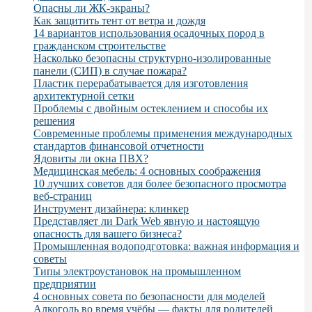
Опасны ли ЖК-экраны?
Как защитить тент от ветра и дождя
14 вариантов использования осадочных пород в
гражданском строительстве
Насколько безопасны структурно-изолированные
панели (СИП) в случае пожара?
Пластик перерабатывается для изготовления
архитектурной сетки
Проблемы с двойным остеклением и способы их
решения
Современные проблемы применения международных
стандартов финансовой отчетности
Ядовиты ли окна ПВХ?
Медицинская мебель: 4 основных соображения
10 лучших советов для более безопасного просмотра
веб-страниц
Инструмент дизайнера: клинкер
Представляет ли Dark Web явную и настоящую
опасность для вашего бизнеса?
Промышленная водоподготовка: важная информация и
советы
Типы электроустановок на промышленном
предприятии
4 основных совета по безопасности для моделей
Алкоголь во время учёбы — факты для родителей