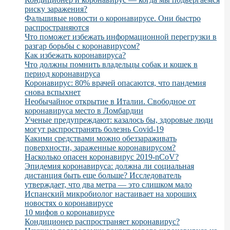
риску заражения?
Фальшивые новости о коронавирусе. Они быстро
распространяются
Что поможет избежать информационной перегрузки в
разгар борьбы с коронавирусом?
Как избежать коронавируса?
Что должны помнить владельцы собак и кошек в
период коронавируса
Коронавирус: 80% врачей опасаются, что пандемия
снова вспыхнет
Необычайное открытие в Италии. Свободное от
коронавируса место в Ломбардии
Ученые предупреждают: казалось бы, здоровые люди
могут распространять болезнь Covid-19
Какими средствами можно обеззараживать
поверхности, зараженные коронавирусом?
Насколько опасен коронавирус 2019-nCoV?
Эпидемия коронавируса: должна ли социальная
дистанция быть еще больше? Исследователь
утверждает, что два метра — это слишком мало
Испанский микробиолог настаивает на хороших
новостях о коронавирусе
10 мифов о коронавирусе
Кондиционер распространяет коронавирус?