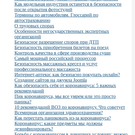
Как модельная индустрия останется в безопасности
после открытия фотостудий
Термины по автомобилям. Глоссарий по
автострахованию
О трудовых спорах
Особенности негосударственных экспертных
организаций
Безопасное разрешение споров при ДТП
Безопасность приобретения билетов на поезд
Контроль качества в сфере производства суши
Самый мощный российский процессор
Безопасность массажных кресел и услуг
профессионального массажиста
Интернет-аптеки: как безопасно покупать онлайн?
Создание сайтов на джумла Joomla
Как обезопасить себя от коронавируса: 5 важных
рекомендаций
Пик коронавируса, мы все умрем или это просто
паника?
10 рекомендаций ВОЗ по коронавирусу. Что советует
Всемирная организация здравоохранения?
Как перестать паниковать из-за коронавируса?
Коронавирус: какие предметы мы должны
дезинфицировать?
Борьба с коронавирусом в домашних условиях: можно