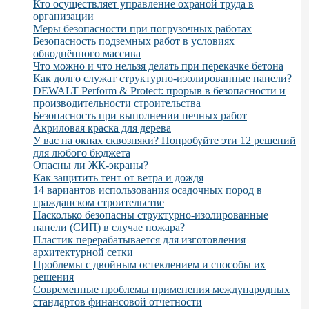
Кто осуществляет управление охраной труда в
организации
Меры безопасности при погрузочных работах
Безопасность подземных работ в условиях
обводнённого массива
Что можно и что нельзя делать при перекачке бетона
Как долго служат структурно-изолированные панели?
DEWALT Perform & Protect: прорыв в безопасности и
производительности строительства
Безопасность при выполнении печных работ
Акриловая краска для дерева
У вас на окнах сквозняки? Попробуйте эти 12 решений
для любого бюджета
Опасны ли ЖК-экраны?
Как защитить тент от ветра и дождя
14 вариантов использования осадочных пород в
гражданском строительстве
Насколько безопасны структурно-изолированные
панели (СИП) в случае пожара?
Пластик перерабатывается для изготовления
архитектурной сетки
Проблемы с двойным остеклением и способы их
решения
Современные проблемы применения международных
стандартов финансовой отчетности