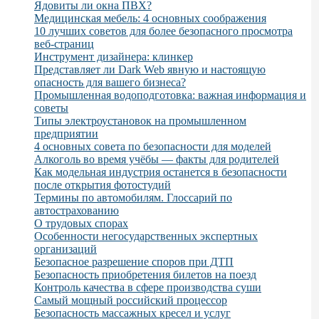
Ядовиты ли окна ПВХ?
Медицинская мебель: 4 основных соображения
10 лучших советов для более безопасного просмотра
веб-страниц
Инструмент дизайнера: клинкер
Представляет ли Dark Web явную и настоящую
опасность для вашего бизнеса?
Промышленная водоподготовка: важная информация и
советы
Типы электроустановок на промышленном
предприятии
4 основных совета по безопасности для моделей
Алкоголь во время учёбы — факты для родителей
Как модельная индустрия останется в безопасности
после открытия фотостудий
Термины по автомобилям. Глоссарий по
автострахованию
О трудовых спорах
Особенности негосударственных экспертных
организаций
Безопасное разрешение споров при ДТП
Безопасность приобретения билетов на поезд
Контроль качества в сфере производства суши
Самый мощный российский процессор
Безопасность массажных кресел и услуг