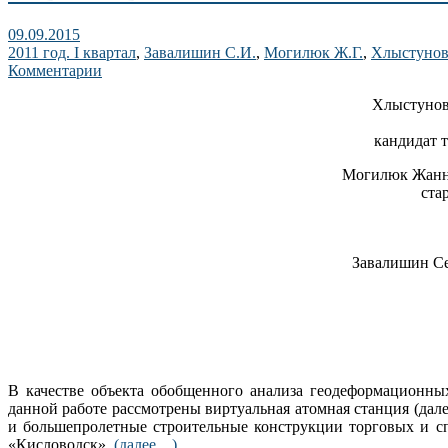
09.09.2015
2011 год. I квартал
,
Завалишин С.И.
,
Могилюк Ж.Г.
,
Хлыстунов
Комментарии
Хлыстунов
кандидат 
Могилюк Жанна
ста
Завалишин С
В качестве объекта обобщенного анализа геодеформационны
данной работе рассмотрены виртуальная атомная станция (да
и большепролетные строительные конструкции торговых и с
«Кисловодск».
(далее…)