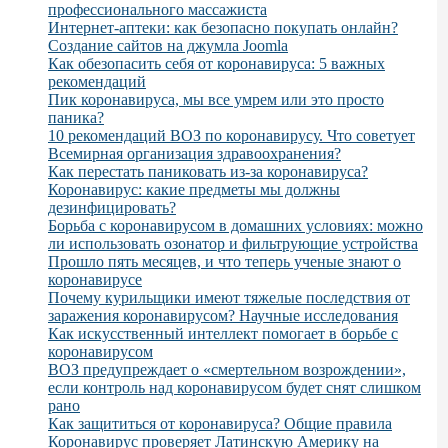
профессионального массажиста
Интернет-аптеки: как безопасно покупать онлайн?
Создание сайтов на джумла Joomla
Как обезопасить себя от коронавируса: 5 важных
рекомендаций
Пик коронавируса, мы все умрем или это просто
паника?
10 рекомендаций ВОЗ по коронавирусу. Что советует
Всемирная организация здравоохранения?
Как перестать паниковать из-за коронавируса?
Коронавирус: какие предметы мы должны
дезинфицировать?
Борьба с коронавирусом в домашних условиях: можно
ли использовать озонатор и фильтрующие устройства
Прошло пять месяцев, и что теперь ученые знают о
коронавирусе
Почему курильщики имеют тяжелые последствия от
заражения коронавирусом? Научные исследования
Как искусственный интеллект помогает в борьбе с
коронавирусом
ВОЗ предупреждает о «смертельном возрождении»,
если контроль над коронавирусом будет снят слишком
рано
Как защититься от коронавируса? Общие правила
Коронавирус проверяет Латинскую Америку на