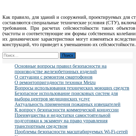
Как правило, для зданий и сооружений, проектируемых для с
составляются специальные технические условия (СТУ), включ
требования. При расчетах сейсмостойкости таких объекто
(частоты и соответствующие им формы собственных колебани
их динамические характеристики могут изменяться вследств
конструкций, что приведет к уменьшению их сейсмостойкости
Найти:
Основные вопросы правил безопасности на
производстве железобетонных изделий
О ситуации с ремонтом смартофонов
О ремонтопригодности техники Meizu
Вопросы использования технических моющих средств
Безопасное использование поисковых систем для
выбора центров медицинских услуг
Актуальность применения пожарных извещателей
К вопросу безопасности коммерческой концессии
Преимущества и недостатки самостоятельной
подготовки к экзамену на право управления
транспортным средством
Проблемы безопасности масштабируемых Wi-Fi-сетей