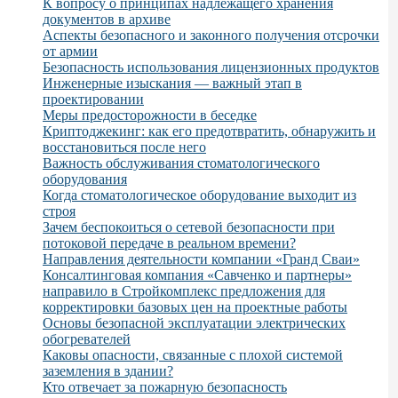
К вопросу о принципах надлежащего хранения
документов в архиве
Аспекты безопасного и законного получения отсрочки
от армии
Безопасность использования лицензионных продуктов
Инженерные изыскания — важный этап в
проектировании
Меры предосторожности в беседке
Криптоджекинг: как его предотвратить, обнаружить и
восстановиться после него
Важность обслуживания стоматологического
оборудования
Когда стоматологическое оборудование выходит из
строя
Зачем беспокоиться о сетевой безопасности при
потоковой передаче в реальном времени?
Направления деятельности компании «Гранд Сваи»
Консалтинговая компания «Савченко и партнеры»
направило в Стройкомплекс предложения для
корректировки базовых цен на проектные работы
Основы безопасной эксплуатации электрических
обогревателей
Каковы опасности, связанные с плохой системой
заземления в здании?
Кто отвечает за пожарную безопасность