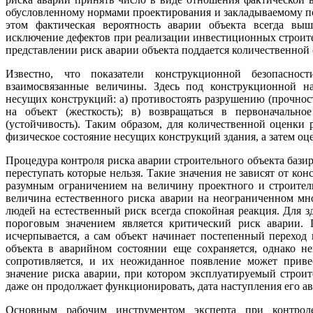
обусловленному нормами проектирования и закладываемому п
этом фактическая вероятность аварии объекта всегда выш
исключение дефектов при реализации инвестиционных строит
представлении риск аварии объекта поддается количественной 
Известно, что показатели конструкционной безопасно
взаимосвязанные величины. Здесь под конструкционной на
несущих конструкций: а) противостоять разрушению (прочнос
на объект (жесткость); в) возвращаться в первоначальн
(устойчивость). Таким образом, для количественной оценки 
физическое состояние несущих конструкций здания, а затем о
Процедура контроля риска аварии строительного объекта базир
переступать которые нельзя. Такие значения не зависят от ко
разумным ограничением на величину проектного и строител
величина естественного риска аварии на неограниченном мн
людей на естественный риск всегда спокойная реакция. Для 
пороговым значением является критический риск аварии. 
исчерпывается, а сам объект начинает постепенный переход 
объекта в аварийном состоянии еще сохраняется, однако н
сопротивляется, и их неожиданное появление может приве
значение риска аварии, при котором эксплуатируемый строит
даже он продолжает функционировать, дата наступления его а
Основным рабочим инструментом эксперта при контрол