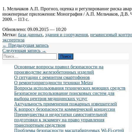
1. Мельчаков А.П. Прогноз, оценка и регулирование риска ава
инженерные приложения: Монография / А.П. Мельчаков, Д.В. Ч
2009. – 113 с.
Обновлено: 09.09.2015 — 10:20
Метки:
база данных
,
здания и сооружения
,
независимый контр
экспертиза
← Предыдущая запись
Следующая запись →
Найти:
Основные вопросы правил безопасности на
производстве железобетонных изделий
О ситуации с ремонтом смартофонов
О ремонтопригодности техники Meizu
Вопросы использования технических моющих средств
Безопасное использование поисковых систем для
выбора центров медицинских услуг
Актуальность применения пожарных извещателей
К вопросу безопасности коммерческой концессии
Преимущества и недостатки самостоятельной
подготовки к экзамену на право управления
транспортным средством
Проблемы безопасности масштабируемых Wi-Fi-сетей