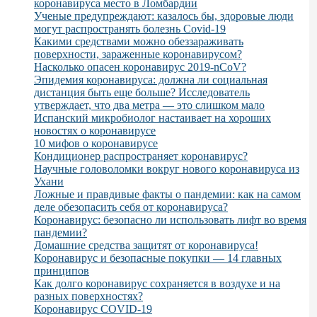
коронавируса место в Ломбардии
Ученые предупреждают: казалось бы, здоровые люди
могут распространять болезнь Covid-19
Какими средствами можно обеззараживать
поверхности, зараженные коронавирусом?
Насколько опасен коронавирус 2019-nCoV?
Эпидемия коронавируса: должна ли социальная
дистанция быть еще больше? Исследователь
утверждает, что два метра — это слишком мало
Испанский микробиолог настаивает на хороших
новостях о коронавирусе
10 мифов о коронавирусе
Кондиционер распространяет коронавирус?
Научные головоломки вокруг нового коронавируса из
Ухани
Ложные и правдивые факты о пандемии: как на самом
деле обезопасить себя от коронавируса?
Коронавирус: безопасно ли использовать лифт во время
пандемии?
Домашние средства защитят от коронавируса!
Коронавирус и безопасные покупки — 14 главных
принципов
Как долго коронавирус сохраняется в воздухе и на
разных поверхностях?
Коронавирус COVID-19