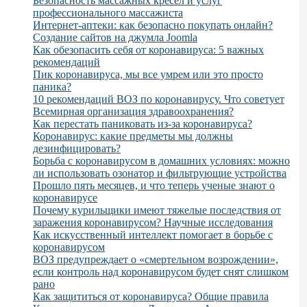
Безопасность массажных кресел и услуг
профессионального массажиста
Интернет-аптеки: как безопасно покупать онлайн?
Создание сайтов на джумла Joomla
Как обезопасить себя от коронавируса: 5 важных
рекомендаций
Пик коронавируса, мы все умрем или это просто
паника?
10 рекомендаций ВОЗ по коронавирусу. Что советует
Всемирная организация здравоохранения?
Как перестать паниковать из-за коронавируса?
Коронавирус: какие предметы мы должны
дезинфицировать?
Борьба с коронавирусом в домашних условиях: можно
ли использовать озонатор и фильтрующие устройства
Прошло пять месяцев, и что теперь ученые знают о
коронавирусе
Почему курильщики имеют тяжелые последствия от
заражения коронавирусом? Научные исследования
Как искусственный интеллект помогает в борьбе с
коронавирусом
ВОЗ предупреждает о «смертельном возрождении»,
если контроль над коронавирусом будет снят слишком
рано
Как защититься от коронавируса? Общие правила