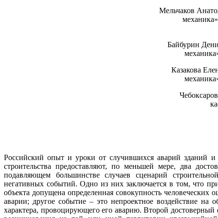
Мельчаков Анато
механика»
Байбурин Дени
механика
Казакова Еле
механика
Чебоксаро
ка
Российский опыт и уроки от случившихся аварий зданий и
строительства предоставляют, по меньшей мере, два досто
подавляющем большинстве случаев сценарий строительно
негативных событий. Одно из них заключается в том, что пр
объекта допущена определенная совокупность человеческих 
аварии; другое событие – это непроектное воздействие на 
характера, провоцирующего его аварию. Второй достоверный фа