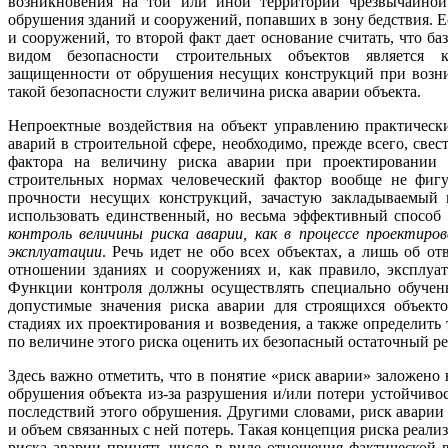
возникновения на той или иной территории чрезвычайной
обрушения зданий и сооружений, попавших в зону бедствия. 
и сооружений, то второй факт дает основание считать, что 
видом безопасности строительных объектов является к
защищенности от обрушения несущих конструкций при возни
такой безопасности служит величина риска аварии объекта.
Непроектные воздействия на объект управлению практическ
аварий в строительной сфере, необходимо, прежде всего, све
фактора на величину риска аварии при проектировании
строительных нормах человеческий фактор вообще не фигу
прочности несущих конструкций, зачастую закладываемый в
использовать единственный, но весьма эффективный способ
контроль величины риска аварии, как в процессе проектиро
эксплуатации
. Речь идет не обо всех объектах, а лишь об 
отношении зданиях и сооружениях и, как правило, эксплуа
Функции контроля должны осуществлять специально обученн
допустимые значения риска аварии для строящихся объекто
стадиях их проектирования и возведения, а также определит
по величине этого риска оценить их безопасный остаточный ре
Здесь важно отметить, что в понятие «риск аварии» заложено 
обрушения объекта из-за разрушения и/или потери устойчиво
последствий этого обрушения. Другими словами, риск аварии с
и объем связанных с ней потерь. Такая концепция риска реализ
риска аварии принять число в виде отношения фактической в