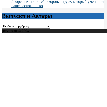
5 хороших новостей о коронавирусе, который уменьшит
ваше беспокойство
Выпуски и Авторы
Выпуски
и
prevdis.ru © 2024
Авторы