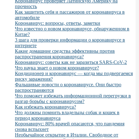
Коронавирус проверяет Латинскую Америку на
прочность
Как защитить себя и пассажиров от коронавируса в
автомобиле
Коронавирус: вопросы, ответы, заметки
Что известно о новом коронавирусе, обнаруженном в
Китае?
3 шага для проверки информации о коронавирусе в
интернете
Какие домашние средства эффективны против
распространения коронавируса?
Коронавирус: советы как не заразиться SARS-CoV-2
Что наука знает о новом коронавирусе?
Кондиционер и коронавирус — когда мы подвергаемся
риску заражения?
Фальшивые новости о коронавирусе. Они быстро
распространяются
Что поможет избежать информационной перегрузки в
разгар борьбы с коронавирусом?
Как избежать коронавируса?
Что должны помнить владельцы собак и кошек в
период коронавируса
Коронавирус: 80% врачей опасаются, что пандемия
снова вспыхнет
Необычайное открытие в Италии. Свободное от