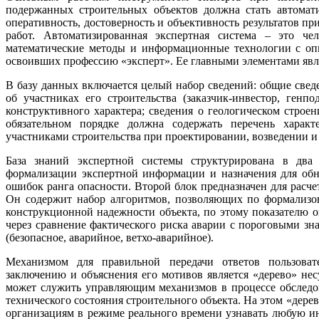
подержанных строительных объектов должна стать автомати
оперативность, достоверность и объективность результатов п
работ. Автоматизированная экспертная система – это че
математические методы и информационные технологии с оп
освоивших профессию «эксперт». Ее главными элементами явля
В базу данных включается целый набор сведений: общие сведени
об участниках его строительства (заказчик-инвестор, генпо
конструктивного характера; сведения о геологическом строен
обязательном порядке должна содержать перечень хара
участниками строительства при проектировании, возведении и
База знаний экспертной системы структурирована в дв
формализации экспертной информации и назначения для об
ошибок ранга опасности. Второй блок предназначен для расчет
Он содержит набор алгоритмов, позволяющих по формализо
конструкционной надежности объекта, по этому показателю о
через сравнение фактического риска аварии с пороговыми зн
(безопасное, аварийное, ветхо-аварийное).
Механизмом для правильной передачи ответов пользоват
заключению и объяснения его мотивов является «дерево» не
может служить управляющим механизмов в процессе обследов
технического состояния строительного объекта. На этом «дере
организациям в режиме реального времени узнавать любую 