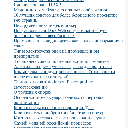
Ядовиты ли окна ПВХ?
Медицинская мебель: 4 основных соображения
10 лучших советов для более безопасного просмотра
веб-страниц
Инструмент дизайнера: клинкер
Представляет ли Dark Web явную и настоящую
опасность для вашего бизнеса?
Промышленная водоподготовка: важная информация и
советы
Типы электроустановок на промышленном
предприятии
4 основных совета по безопасности для моделей
Алкоголь во время учёбы — факты для родителей
Как модельная индустрия останется в безопасности
после открытия фотостудий
Термины по автомобилям. Глоссарий по
автострахованию
О трудовых спорах
Особенности негосударственных экспертных
организаций
Безопасное разрешение споров при ДТП
Безопасность приобретения билетов на поезд
Контроль качества в сфере производства суши
Самый мощный российский процессор