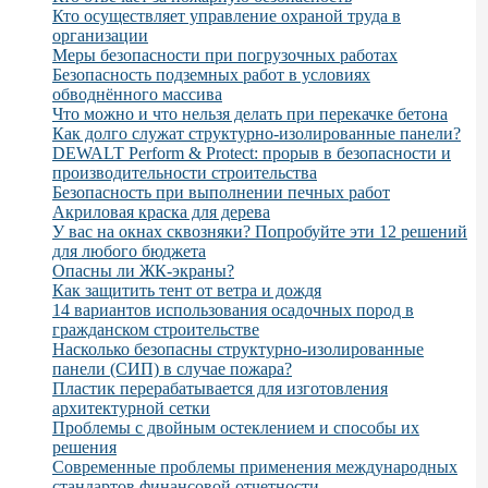
Кто осуществляет управление охраной труда в
организации
Меры безопасности при погрузочных работах
Безопасность подземных работ в условиях
обводнённого массива
Что можно и что нельзя делать при перекачке бетона
Как долго служат структурно-изолированные панели?
DEWALT Perform & Protect: прорыв в безопасности и
производительности строительства
Безопасность при выполнении печных работ
Акриловая краска для дерева
У вас на окнах сквозняки? Попробуйте эти 12 решений
для любого бюджета
Опасны ли ЖК-экраны?
Как защитить тент от ветра и дождя
14 вариантов использования осадочных пород в
гражданском строительстве
Насколько безопасны структурно-изолированные
панели (СИП) в случае пожара?
Пластик перерабатывается для изготовления
архитектурной сетки
Проблемы с двойным остеклением и способы их
решения
Современные проблемы применения международных
стандартов финансовой отчетности