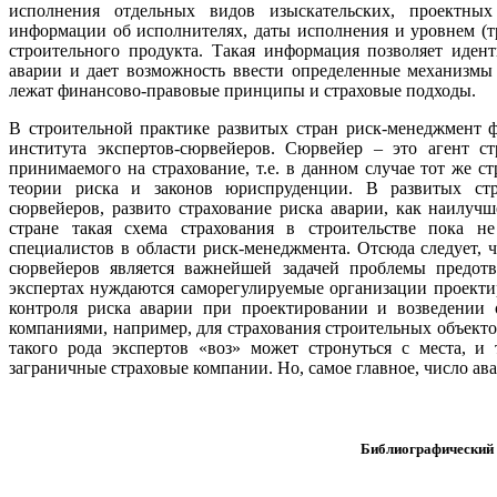
исполнения отдельных видов изыскательских, проектны
информации об исполнителях, даты исполнения и уровнем (т
строительного продукта. Такая информация позволяет иден
аварии и дает возможность ввести определенные механизмы 
лежат финансово-правовые принципы и страховые подходы.
В строительной практике развитых стран риск-менеджмент 
института экспертов-сюрвейеров. Сюрвейер – это агент с
принимаемого на страхование, т.е. в данном случае тот же 
теории риска и законов юриспруденции. В развитых стра
сюрвейеров, развито страхование риска аварии, как наилуч
стране такая схема страхования в строительстве пока не
специалистов в области риск-менеджмента. Отсюда следует, 
сюрвейеров является важнейшей задачей проблемы предот
экспертах нуждаются саморегулируемые организации проекти
контроля риска аварии при проектировании и возведении 
компаниями, например, для страхования строительных объекто
такого рода экспертов «воз» может стронуться с места, и
заграничные страховые компании. Но, самое главное, число ава
Библиографический 