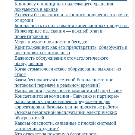
К вопросу о принципах надлежащего хранения
документов в архиве
Аспекты безопасного и законного получения отсрочки
от армии
Безопасность использования лицензионных продуктов
Инженерные изыскания — важный этап в
проектировании
Меры предосторожности в беседке
Криптоджекинг: как его предотвратить, обнаружить и
восстановиться после него
Важность обслуживания стоматологического
оборудования
Когда стоматологическое оборудование выходит из
строя
Зачем беспокоиться о сетевой безопасности при
потоковой передаче в реальном времени?
Направления деятельности компании «Гранд Сваи»
Консалтинговая компания «Савченко и партнеры»
направило в Стройкомплекс предложения для
корректировки базовых цен на проектные работы
Основы безопасной эксплуатации электрических
обогревателей
Каковы опасности, связанные с плохой системой
заземления в здании?
Кто отвечает за пожарную безопасность