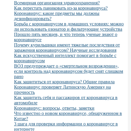
Всемирная организация здравоохранения?
Как перестать паниковать из-за коронавируса?
Коронавирус: какие предметы мы должны
дезинфицировать?
Борьба с коронавирусом в домашних условиях: можно
ли использовать озонатор и фильтрующие устройства
Прошло пять месяцев, и что теперь ученые знают о
коронавирусе
Почему курильщики имеют тяжелые последствия от
заражения коронавирусом? Научные исследования
Как искусственный интеллект помогает в борьбе с
коронавирусом
ВОЗ предупреждает о «смертельном возрождении»,
если контроль над коронавирусом будет снят слишком
рано
Как защититься от коронавируса? Общие правила
Коронавирус проверяет Латинскую Америку на
прочность
Как защитить себя и пассажиров от коронавируса в
автомобиле
Коронавирус: вопросы, ответы, заметки
Что известно о новом коронавирусе, обнаруженном в
Китае?
3 шага для проверки информации о коронавирусе в
интернете