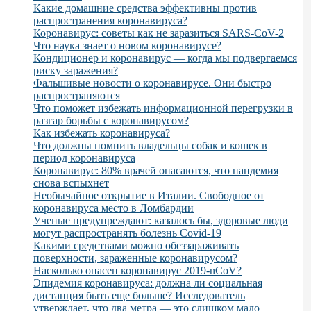
Какие домашние средства эффективны против
распространения коронавируса?
Коронавирус: советы как не заразиться SARS-CoV-2
Что наука знает о новом коронавирусе?
Кондиционер и коронавирус — когда мы подвергаемся
риску заражения?
Фальшивые новости о коронавирусе. Они быстро
распространяются
Что поможет избежать информационной перегрузки в
разгар борьбы с коронавирусом?
Как избежать коронавируса?
Что должны помнить владельцы собак и кошек в
период коронавируса
Коронавирус: 80% врачей опасаются, что пандемия
снова вспыхнет
Необычайное открытие в Италии. Свободное от
коронавируса место в Ломбардии
Ученые предупреждают: казалось бы, здоровые люди
могут распространять болезнь Covid-19
Какими средствами можно обеззараживать
поверхности, зараженные коронавирусом?
Насколько опасен коронавирус 2019-nCoV?
Эпидемия коронавируса: должна ли социальная
дистанция быть еще больше? Исследователь
утверждает, что два метра — это слишком мало