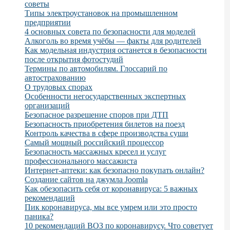
советы
Типы электроустановок на промышленном
предприятии
4 основных совета по безопасности для моделей
Алкоголь во время учёбы — факты для родителей
Как модельная индустрия останется в безопасности
после открытия фотостудий
Термины по автомобилям. Глоссарий по
автострахованию
О трудовых спорах
Особенности негосударственных экспертных
организаций
Безопасное разрешение споров при ДТП
Безопасность приобретения билетов на поезд
Контроль качества в сфере производства суши
Самый мощный российский процессор
Безопасность массажных кресел и услуг
профессионального массажиста
Интернет-аптеки: как безопасно покупать онлайн?
Создание сайтов на джумла Joomla
Как обезопасить себя от коронавируса: 5 важных
рекомендаций
Пик коронавируса, мы все умрем или это просто
паника?
10 рекомендаций ВОЗ по коронавирусу. Что советует