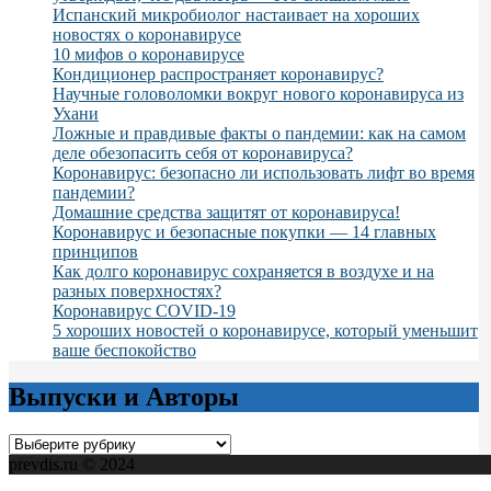
Испанский микробиолог настаивает на хороших
новостях о коронавирусе
10 мифов о коронавирусе
Кондиционер распространяет коронавирус?
Научные головоломки вокруг нового коронавируса из
Ухани
Ложные и правдивые факты о пандемии: как на самом
деле обезопасить себя от коронавируса?
Коронавирус: безопасно ли использовать лифт во время
пандемии?
Домашние средства защитят от коронавируса!
Коронавирус и безопасные покупки — 14 главных
принципов
Как долго коронавирус сохраняется в воздухе и на
разных поверхностях?
Коронавирус COVID-19
5 хороших новостей о коронавирусе, который уменьшит
ваше беспокойство
Выпуски и Авторы
Выпуски
и
prevdis.ru © 2024
Авторы