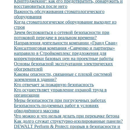
Криптоджекинг: как его предотвратить, обнаружить и
восстановиться после него
Важность обслуживания стоматологического
оборудования
Когда стоматологическое оборудование выходит из
строя
Зачем беспокоиться о сетевой безопасности при
потоковой передаче в реальном времени?
Направления деятельности компании «Гранд Сваи»
Консалтинговая компания «Савченко и партнеры»
направило в Стройкомплекс предложения для
корректировки базовых цен на проектные работы
Основы безопасной эксплуатации электрических
обогревателей
Каковы опасности, связанные с плохой системой
заземления в здании?
Кто отвечает за пожарную безопасность
Кто осуществляет управление охраной труда в
организации
Меры безопасности при погрузочных работах
Безопасность подземных работ в условиях
обводнённого массива
Что можно и что нельзя делать при перекачке бетона
Как долго служат структурно-изолированные панели?
DEWALT Perform & Protect: прорыв в безопасности и