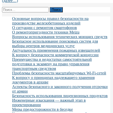
(далее…)
Найти:
Основные вопросы правил безопасности на
производстве железобетонных изделий
О ситуации с ремонтом смартофонов
О ремонтопригодности техники Meizu
Вопросы использования технических моющих средств
Безопасное использование поисковых систем для
выбора центров медицинских услуг
Актуальность применения пожарных извещателей
К вопросу безопасности коммерческой концессии
Преимущества и недостатки самостоятельной
подготовки к экзамену на право управления
транспортным средством
Проблемы безопасности масштабируемых Wi-Fi-сетей
К вопросу о принципах надлежащего хранения
документов в архиве
Аспекты безопасного и законного получения отсрочки
от армии
Безопасность использования лицензионных продуктов
Инженерные изыскания — важный этап в
проектировании
Меры предосторожности в беседке