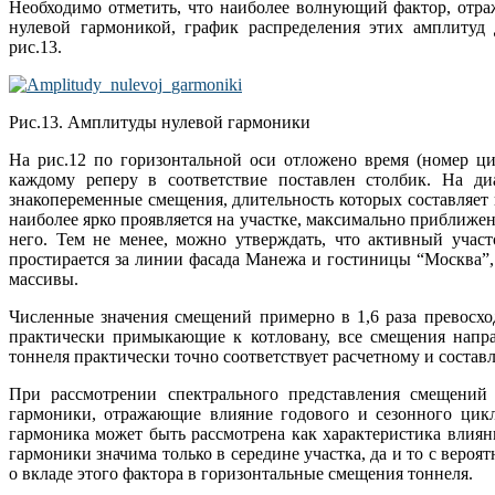
Необходимо отметить, что наиболее волнующий фактор, отра
нулевой гармоникой, график распределения этих амплитуд 
рис.13.
Рис.13. Амплитуды нулевой гармоники
На рис.12 по горизонтальной оси отложено время (номер ци
каждому реперу в соответствие поставлен столбик. На ди
знакопеременные смещения, длительность которых составляет п
наиболее ярко проявляется на участке, максимально приближенн
него. Тем не менее, можно утверждать, что активный участ
простирается за линии фасада Манежа и гостиницы “Москва”,
массивы.
Численные значения смещений примерно в 1,6 раза превосхо
практически примыкающие к котловану, все смещения напра
тоннеля практически точно соответствует расчетному и составл
При рассмотрении спектрального представления смещений
гармоники, отражающие влияние годового и сезонного цикл
гармоника может быть рассмотрена как характеристика влиян
гармоники значима только в середине участка, да и то с вероя
о вкладе этого фактора в горизонтальные смещения тоннеля.