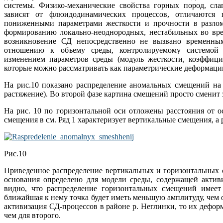
системы. Физико-механические свойства горных пород, сл
зависят от флюидодинамических процессов, отличаются
пониженными параметрами жесткости и прочности в разлом
формированию локально-неоднородных, нестабильных во вре
возникновение СД непосредственно не вызвано временны
отношению к объему среды, контролируемому системой 
изменением параметров среды (модуль жесткости, коэффици
которые можно рассматривать как параметрические деформации
На рис.10 показано распределение аномальных смещений на 
растяжение). Во второй фазе картина смещений просто сменит
На рис. 10 по горизонтальной оси отложены расстояния от о
смещения в см. Ряд 1 характеризует вертикальные смещения, а 
Рис.10
Приведенное распределение вертикальных и горизонтальных 
основания определено для модели среды, содержащей актив
видно, что распределение горизонтальных смещений имеет
ближайшая к нему точка будет иметь меньшую амплитуду, чем о
активизация СД-процессов в районе р. Неглинки, то их дефор
чем для второго.