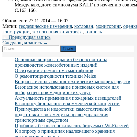
Международного симпозиума КАПГ по изучению совреме
С.163-166.
Обновлено: 27.11.2014 — 16:07
Метки:
геодезические измерения
,
котлован
,
мониторинг
,
оценк
конструкции
,
техногенная катастрофа
,
тоннель
← Предыдущая запись
Следующая запись →
Найти:
Основные вопросы правил безопасности на
производстве железобетонных изделий
О ситуации с ремонтом смартофонов
О ремонтопригодности техники Meizu
Вопросы использования технических моющих средств
Безопасное использование поисковых систем для
выбора центров медицинских услуг
Актуальность применения пожарных извещателей
К вопросу безопасности коммерческой концессии
Преимущества и недостатки самостоятельной
подготовки к экзамену на право управления
транспортным средством
Проблемы безопасности масштабируемых Wi-Fi-сетей
К вопросу о принципах надлежащего хранения
документов в архиве