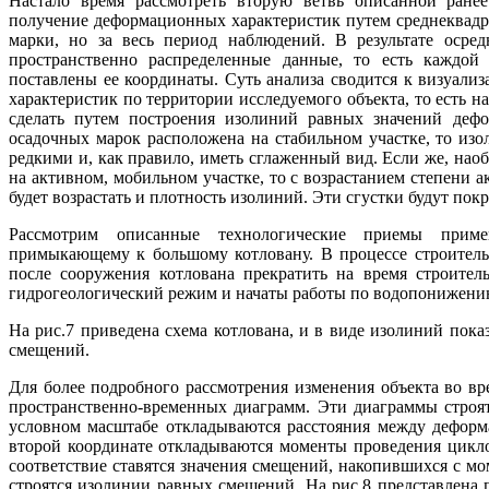
Настало время рассмотреть вторую ветвь описанной ранее
получение деформационных характеристик путем среднеквадр
марки, но за весь период наблюдений. В результате осре
пространственно распределенные данные, то есть каждой 
поставлены ее координаты. Суть анализа сводится к визуали
характеристик по территории исследуемого объекта, то есть 
сделать путем построения изолиний равных значений дефо
осадочных марок расположена на стабильном участке, то изо
редкими и, как правило, иметь сглаженный вид. Если же, нао
на активном, мобильном участке, то с возрастанием степени
будет возрастать и плотность изолиний. Эти сгустки будут пок
Рассмотрим описанные технологические приемы приме
примыкающему к большому котловану. В процессе строител
после сооружения котлована прекратить на время строитель
гидрогеологический режим и начаты работы по водопонижению
На рис.7 приведена схема котлована, и в виде изолиний пок
смещений.
Для более подробного рассмотрения изменения объекта во в
пространственно-временных диаграмм. Эти диаграммы строя
условном масштабе откладываются расстояния между дефор
второй координате откладываются моменты проведения цикл
соответствие ставятся значения смещений, накопившихся с 
строятся изолинии равных смещений. На рис.8 представлена 