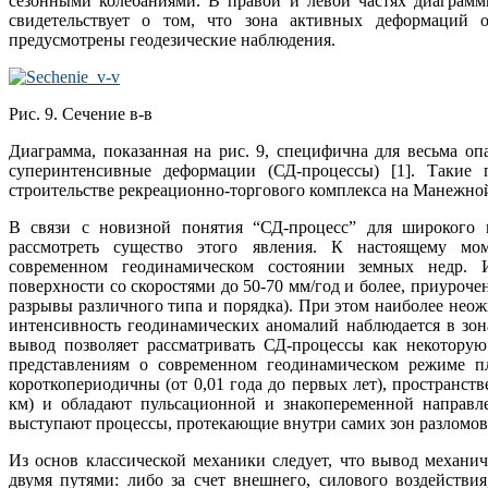
сезонными колебаниями. В правой и левой частях диаграм
свидетельствует о том, что зона активных деформаций о
предусмотрены геодезические наблюдения.
Рис. 9. Сечение в-в
Диаграмма, показанная на рис. 9, специфична для весьма оп
суперинтенсивные деформации (СД-процессы) [1]. Такие
строительстве рекреационно-торгового комплекса на Манежной 
В связи с новизной понятия “СД-процесс” для широкого к
рассмотреть существо этого явления. К настоящему мо
современном геодинамическом состоянии земных недр.
поверхности со скоростями до 50-70 мм/год и более, приуроч
разрывы различного типа и порядка). При этом наиболее нео
интенсивность геодинамических аномалий наблюдается в зон
вывод позволяет рассматривать СД-процессы как некотор
представлениям о современном геодинамическом режиме п
короткопериодичны (от 0,01 года до первых лет), пространств
км) и обладают пульсационной и знакопеременной направл
выступают процессы, протекающие внутри самих зон разломов
Из основ классической механики следует, что вывод механи
двумя путями: либо за счет внешнего, силового воздействи