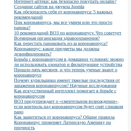
Интернет-аптеки: как безопасно покупать онлайн?
Создание сайтов на джумла Joomla
Как обезопасить себя от коронавируса: 5 важных
рекомендаций
Пик коронавируса, мы все умрем или это просто
паника?
10 рекомендаций ВОЗ по коронавирусу. Что советует
Всемирная организация здравоохранения?
Как перестать паниковать из-за коронавируса?
Коронавирус: какие предметы мы должны
дезинфицировать?
Борьба с коронавирусом в домашних условиях: можно
ли использовать озонатор и фильтрующие устройства
Прошло пять месяцев, и что теперь ученые знают о
коронавирусе
Почему курильщики имеют тяжелые последствия от
заражения коронавирусом? Научные исследования
Как искусственный интеллект помогает в борьбе с
коронавирусом
ВОЗ предупреждает о «смертельном возрождении»,
если контроль над коронавирусом будет снят слишком
рано
Как защититься от коронавируса? Общие правила
Коронавирус проверяет Латинскую Америку на
прочность