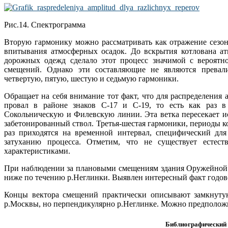
Рис.14. Спектрограмма
Вторую гармонику можно рассматривать как отражение сезон
впитывания атмосферных осадок. До вскрытия котлована ат
дорожных одежд сделало этот процесс значимой с вероят
смещений. Однако эти составляющие не являются прева
четвертую, пятую, шестую и седьмую гармоники.
Обращает на себя внимание тот факт, что для распределения
провал в районе знаков С-17 и С-19, то есть как раз в 
Сокольническую и Филевскую линии. Эта ветка пересекает и
забетонированный ствол. Третья-шестая гармоники, периоды ко
раз приходятся на временной интервал, специфический для
затуханию процесса. Отметим, что не существует естес
характеристиками.
При наблюдении за плановыми смещениям здания Оружейной 
ниже по течению р.Неглинки. Выявлен интересный факт годово
Концы вектора смещений практически описывают замкнуту
р.Москвы, но перпендикулярно р.Неглинке. Можно предположи
Библиографический 