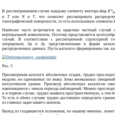
В рассматриваемом случае каждому элементу вектора
diag K*
Δ
и
T
или
N
и
Т
, что позволит рассматривать распреде
топографической поверхности, то есть использовать элементы
Наиболее часто встречается на практике частный случай 
вертикальной компоненты. Поэтому представляется целесообр
случай. В соответствии с рассмотренной структурной г
оперировать Δ
а
и Δ
t
, представленными в форме катало
распределенных данных. Пусть каталоги сформированы так, как 
Рис. 5
Просматривая каталоги абсолютных осадок, трудно проследи
модулю, но одинаковых по знаку. Зоны аномальных смещений
интуитивном уровне. Просмотр абсолютных каталогов сме
накопившиеся с начала периода наблюдений. Можно проследить 
и в первом случае, трудно выявить пространственную, а тем б
То есть в обоих случаях трудно достоверно определить гран
из главных задач нашего анализа.
Выход из создавшегося положения, по нашему мнению, лежит