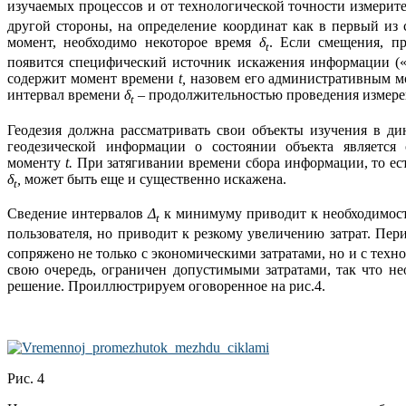
изучаемых процессов и от технологической точности измери
другой стороны, на определение координат как в первый из
момент, необходимо некоторое время
δ
. Если смещения, пр
t
появится специфический источник искажения информации («с
содержит момент времени
t
,
назовем его административным мо
интервал времени
δ
– продолжительностью проведения измере
t
Геодезия должна рассматривать свои объекты изучения в ди
геодезической информации о состоянии объекта является
моменту
t
.
При затягивании времени сбора информации, то ест
δ
,
может быть еще и существенно искажена.
t
Сведение интервалов
Δ
к минимуму приводит к необходимост
t
пользователя, но приводит к резкому увеличению затрат. Пе
сопряжено не только с экономическими затратами, но и с тех
свою очередь, ограничен допустимыми затратами, так что не
решение. Проиллюстрируем оговоренное на рис.4.
Рис. 4