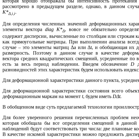
которая хорошо отображала бы интенсивность протекания
рассмотрено в предыдущем разделе, однако, в данном случ
K*
.
Δ,
i
,
i
Для определения численных значений деформационных характ
элементы вектора
diag K*
, вовсе не обязательно опреде
Δ
содержит дисперсии, вычисленные по столбцам или строкам 
как прямоугольные матрицы. При выполнении анализа всегд
случае – это элементы матриц Δа или Δt, и обобщающая их 
размерность. Поэтому в данном случае в качестве деформ
вектора средних квадратических смещений, усредненные по 
есть за весь период наблюдении. Введем обозначение
D
д
разновидностей этих характеристик будем использовать индекс
Для деформационной характеристики данного пункта, усреднен
Для деформационной характеристики состояния всего объект
деформационным маркам на момент
t
, будем иметь
D
Δ
t
.
В обобщенном виде суть предлагаемой технологии проиллюстр
Для более уверенного решения перечисленных проблем нео
которая обобщала бы все определения смещений в данной 
наблюдений будут соответствовать три числа: две плановые к
В качестве искомой характеристики можно предложить диспе