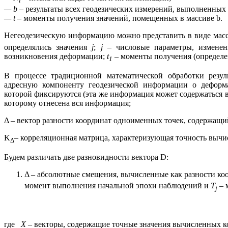
i
—
b
– результаты всех геодезических измерений, выполненных 
— t
– моменты получения значений, помещенных в массиве b.
Негеодезическую информацию можно представить в виде мас
определялись значения
j
;
j
– числовые параметры, изменен
возникновения деформации;
t
– моменты получения (определе
1
В процессе традиционной математической обработки резу
адресную компоненту геодезической информации о деформ
которой фиксируются (эта же информация может содержаться 
которому отнесена вся информация;
Δ – вектор разности координат одноименных точек, содержащ
K
– корреляционная матрица, характеризующая точность вычи
Δ
Будем различать две разновидности вектора D:
Δ – абсолютные смещения, вычисленные как разности ко
момент выполнения начальной эпохи наблюдений и
Т
– 
j
где
X
– векторы, содержащие точные значения вычисленных к