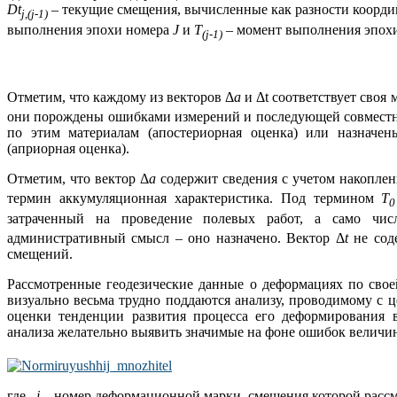
D
t
– текущие смещения, вычисленные как разности коорд
j
,(
j
-1)
выполнения эпохи номера
J
и
Т
– момент выполнения эпох
(
j
-1)
Отметим, что каждому из векторов Δ
a
и Δt соответствует своя
они порождены ошибками измерений и последующей совместн
по этим материалам (апостериорная оценка) или назначен
(априорная оценка).
Отметим, что вектор Δ
a
содержит сведения с учетом накоплен
термин аккумуляционная характеристика. Под термином
Т
0
затраченный на проведение полевых работ, а само чи
административный смысл – оно назначено. Вектор Δ
t
не сод
смещений.
Рассмотренные геодезические данные о деформациях по свое
визуально весьма трудно поддаются анализу, проводимому с 
оценки тенденции развития процесса его деформирования в
анализа желательно выявить значимые на фоне ошибок величи
где
i
– номер деформационной марки, смещения которой рассм