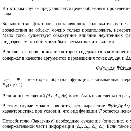
Во втором случае представляется целесообразным проведени
года.
Большинство факторов, составляющих содержательную ч
воздействия на объект, можно только предположить, измерит
Мало того, существует совокупное влияние неучтенных ф
подозреваем, но они могут быть весьма значительными.
В числе факторов, описание которых содержится в компонент
содержат в качестве аргументов перемещения точек
Δ
x
, Δ
y
,
и
Δ
z
Ф
[(
x
,
y
,
z
,
t
Ψ(Δ
x
,Δ
i
i
где
Ψ –
некоторая обратная функция, связывающая пе
P
(
x
,
y
,
z
,
t
)
.
Ψ
i
Величины смещений
(Δ
x
, Δ
y
, Δ
z
)
могут быть вычислены по рез
В этом случае можно говорить, что выражение
Ψ(Δ
x
,Δ
y
,Δ
z
характеристика при условии, что вид функции
Ψ
остается неи
Потребителю (Заказчику) необходимо суждение (описание) о 
содержательной части информации (Δ
, Δ
, Δ
, Δ
). Если такое
х
у
z
t