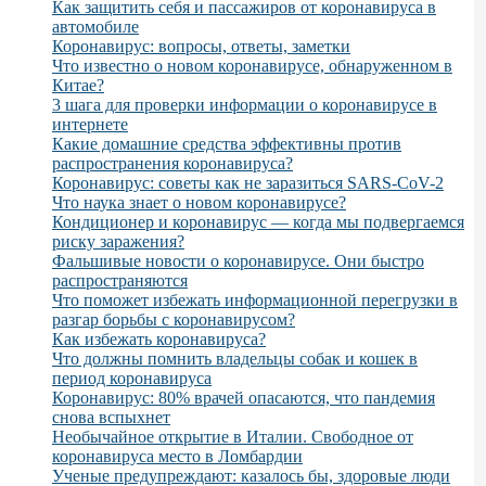
Как защитить себя и пассажиров от коронавируса в
автомобиле
Коронавирус: вопросы, ответы, заметки
Что известно о новом коронавирусе, обнаруженном в
Китае?
3 шага для проверки информации о коронавирусе в
интернете
Какие домашние средства эффективны против
распространения коронавируса?
Коронавирус: советы как не заразиться SARS-CoV-2
Что наука знает о новом коронавирусе?
Кондиционер и коронавирус — когда мы подвергаемся
риску заражения?
Фальшивые новости о коронавирусе. Они быстро
распространяются
Что поможет избежать информационной перегрузки в
разгар борьбы с коронавирусом?
Как избежать коронавируса?
Что должны помнить владельцы собак и кошек в
период коронавируса
Коронавирус: 80% врачей опасаются, что пандемия
снова вспыхнет
Необычайное открытие в Италии. Свободное от
коронавируса место в Ломбардии
Ученые предупреждают: казалось бы, здоровые люди