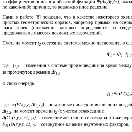
коэффициентов описания обратной функции
Ψ(Δ
x
,Δ
y
,Δ
z
)
, оказ
по какой-либо причине, то возможно иное решение.
Нами в работе [8] показано, что в качестве некоторого экв
простых геометрических образов, например прямых, на осно
шага точек (положение которых определяется из геод
предполагаемых местах возможных разрушений.
Пусть на момент
t
состояние системы можно представить в сл
2
Ф
= Ф
+
f
2
1
1,2
где
f
– изменения в системе произошедшие за время между
1,2
за промежуток времени
Δ
t
1,2
.
В свою очередь
f
=
F
(
P
(
x
,
y
,
1,2
где
F
(
P
(
x
,
y
,
z
, Δ
t
)) –
остаточные последствия внешних возде
1,2
.
Δ
t
, на момент времени
t
(с учетом релаксации);
1,2
2
Δ(
G
(
x
,
y
,
z
, Δ
t
)) –
изменение жесткости системы за тот же пери
1
1,2
F
(
Θ
(
x
,
y
,
z
, Δ
t
)
– совокупное влияние неучтенных факторов.
Θ
1,2