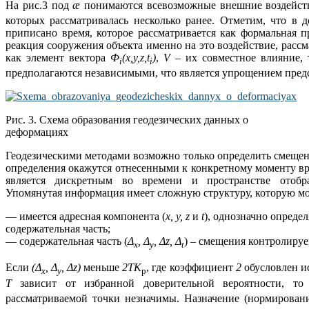
На рис.3 под
æ
понимаются всевозможные внешние воздейств
которых рассматривалась несколько ранее. Отметим, что в 
приписано время, которое рассматривается как формальная
реакция сооружения объекта именно на это воздействие, рассм
как элемент вектора
Ф
(
x
,
y
,
z
,
t
)
,
V
–
их совместное влияние, 
i
i
предполагаются независимыми, что является упрощением пред
Рис. 3. Схема образования геодезических данных о
деформациях
Геодезическими методами возможно только определить смещен
определения окажутся отнесенными к конкретному моменту вр
является дискретным во времени и пространстве отобр
Упомянутая информация имеет сложную структуру, которую м
— имеется адресная компонента (
х, у,
z
и
t
), однозначно опреде
содержательная часть;
— содержательная часть (
Δ
, Δ
, Δ
z
, Δ
) – смещения контролиру
х
у
t
Если
(Δ
, Δ
, Δ
z
)
меньше
2ТК
, где коэффициент
2
обусловлен и
х
у
p
Т
зависит от избранной доверительной вероятности, т
рассматриваемой точки незначимы. Назначение (нормирован