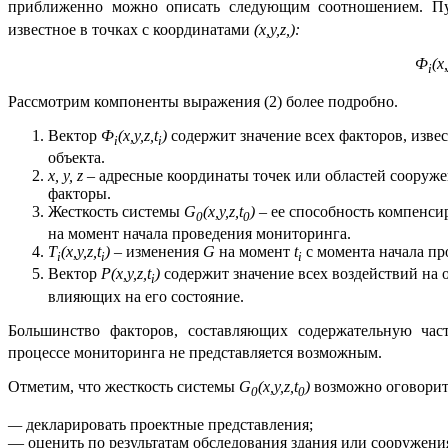
приближенно можно описать следующим соотношением. П
известное в точках с координатами
(
x
,
y
,
z
,):
Ф
(
x
,
i
Рассмотрим компоненты выражения (2) более подробно.
Вектор
Ф
(
x
,
y
,
z
,
t
)
содержит значение всех факторов, изв
i
i
объекта.
x
,
y
,
z
– адресные координаты точек или областей сооруже
факторы.
Жесткость системы
G
(
x
,
y
,
z
,
t
) –
ее способность компенси
0
0
на момент начала проведения мониторинга.
Т
(
x
,
y
,
z
,
t
) –
изменения
G
на момент
t
с момента начала пр
i
i
i
Вектор
P
(
x
,
y
,
z
,
t
)
содержит значение всех воздействий на 
i
влияющих на его состояние.
Большинство факторов, составляющих содержательную ча
процессе мониторинга не представляется возможным.
Отметим, что жесткость системы
G
(
x
,
y
,
z
,
t
)
возможно оговорит
0
0
—
декларировать проектные представления;
— оценить по результатам обследования здания или сооружени