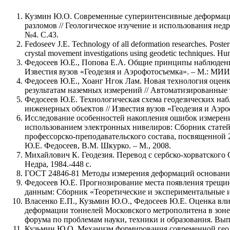
Кузмин Ю.О. Современные суперинтенсивные деформаци
разломов // Геологическое изучение и использования недр
№4. С.43.
Fedoseev J.E. Technology of all deformation researches. Poste
crystal movement investigations using geodetic techniques. Hu
Федосеев Ю.Е., Попова Е.А. Общие принципы наблюдений
Известия вузов «Геодезия и Аэрофотосъемка». – М.: МИИ
Федосеев Ю.Е., Хоанг Нгок Лам. Новая технология оцен
результатам наземных измерений // Автоматизированные
Федосеев Ю.Е. Технологическая схема геодезических н
инженерных объектов // Известия вузов «Геодезия и Аэр
Исследование особенностей накопления ошибок измерени
использованием электронных нивелиров: Сборник статей
профессорско-преподавательского состава, посвященной 
Ю.Е. Федосеев, В.М. Шкурко. – М., 2008.
Михайлович К. Геодезия. Перевод с сербско-хорватского С
Недра, 1984.-448 с.
ГОСТ 24846-81 Методы измерения деформаций основани
Федосеев Ю.Е. Прогнозирование места появления трещин
данным: Сборник «Теоретические и экспериментальные 
Власенко Е.П., Кузьмин Ю.О., Федосеев Ю.Е. Оценка вл
деформации тоннелей Московского метрополитена в зоне
форума по проблемам науки, техники и образования. Вып. 
Кузьмин Ю.О. Механизм формирования современной геод