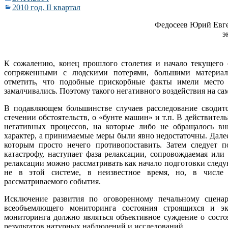
2010 год. II квартал
Федосеев Юрий Евген
э
К сожалению, конец прошлого столетия и начало текущего
сопряженными с людскими потерями, большими материа
отметить, что подобные прискорбные факты имели место
замалчивались. Поэтому такого негативного воздействия на са
В подавляющем большинстве случаев расследование сводит
стечении обстоятельств, о «бунте машин» и т.п. В действител
негативных процессов, на которые либо не обращалось в
характер, а принимаемые меры были явно недостаточны. Далее
которым просто нечего противопоставить. Затем следует 
катастрофу, наступает фаза релаксации, сопровождаемая ил
релаксации можно рассматривать как начало подготовки следу
не в этой системе, в неизвестное время, но, в числе 
рассматриваемого события.
Исключение развития по оговоренному печальному сцена
всеобъемлющего мониторинга состояния строящихся и э
мониторинга должно являться объективное суждение о состо
результатов натурных наблюдений и исследований.