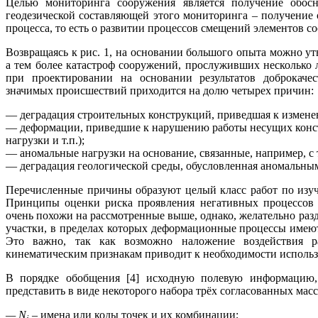
Целью мониторинга сооружения является получение обос
геодезической составляющей этого мониторинга – получение
процесса, то есть о развитии процессов смещений элементов 
Возвращаясь к рис. 1, на основании большого опыта можно у
а тем более катастроф сооружений, прослуживших несколько 
при проектировании на основании результатов доброкаче
значимых происшествий приходится на долю четырех причин:
— деградация строительных конструкций, приведшая к измене
— деформации, приведшие к нарушению работы несущих конс
нагрузки и т.п.);
— аномальные нагрузки на основание, связанные, например, с 
— деградация геологической среды, обусловленная аномальны
Перечисленные причины образуют целый класс работ по изу
Принципы оценки риска проявления негативных процессов 
очень похожи на рассмотренные выше, однако, желательно раз
участки, в пределах которых деформационные процессы имею
Это важно, так как возможно наложение воздействия р
кинематическим признакам приводит к необходимости исполь
В порядке обобщения [4] исходную полевую информацию
представить в виде некоторого набора трёх согласованных мас
—
N
– имена или коды точек и их комбинации;