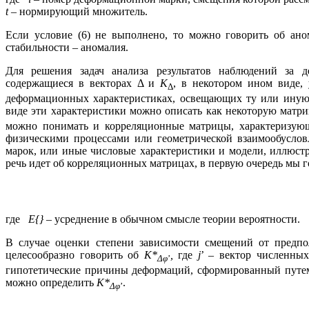
t
– нормирующий множитель.
Если условие (6) не выполнено, то можно говорить об ано
стабильности – аномалия.
Для решения задач анализа результатов наблюдений за д
содержащиеся в векторах Δ и
K
, в некотором ином виде,
Δ
деформационных характеристиках, освещающих ту или иную 
виде эти характеристики можно описать как некоторую матр
можно понимать и корреляционные матрицы, характеризующ
физическими процессами или геометрической взаимообусло
марок, или иные числовые характеристики и модели, иллюст
речь идет об корреляционных матрицах, в первую очередь мы
где
Е{}
– усреднение в обычном смысле теории вероятности.
В случае оценки степени зависимости смещений от предпо
целесообразно говорить об
K*
,
где
j
’ – вектор численных
Δφ
’
гипотетические причины деформаций, сформированный путе
можно определить
K*
.
Δφ
’