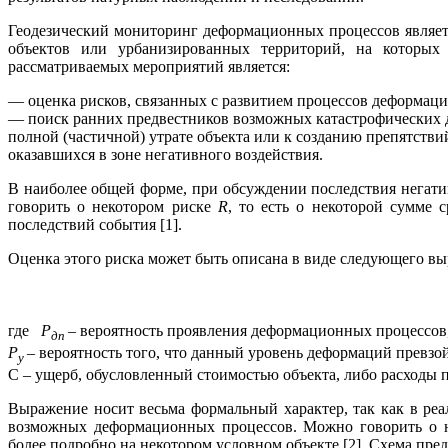
Геодезический мониторинг деформационных процессов являет
объектов или урбанизированных территорий, на которых
рассматриваемых мероприятий является:
— оценка рисков, связанных с развитием процессов деформац
— поиск ранних предвестников возможных катастрофических 
полной (частичной) утрате объекта или к созданию препятств
оказавшихся в зоне негативного воздействия.
В наиболее общей форме, при обсуждении последствия негат
говорить о некотором риске
R
, то есть о некоторой сумме 
последствий события [1].
Оценка этого риска может быть описана в виде следующего в
где
Р
– вероятность проявления деформационных процессо
дп
Р
– вероятность того, что данный уровень деформаций превзой
у
С – ущерб, обусловленный стоимостью объекта, либо расходы 
Выражение носит весьма формальный характер, так как в ре
возможных деформационных процессов. Можно говорить о н
более подробно на некотором условном объекте [2]. Схема предс