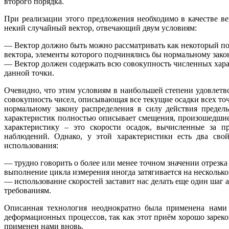
второго порядка.
При реализации этого предложения необходимо в качестве ве
некий случайный вектор, отвечающий двум условиям:
— Вектор должно быть можно рассматривать как некоторый п
вектора, элементы которого подчинялись бы нормальному зако
— Вектор должен содержать всю совокупность численных ха
данной точки.
Очевидно, что этим условиям в наибольшей степени удовлетво
совокупность чисел, описывающая все текущие осадки всех точ
нормальному закону распределения в силу действия предел
характеристик полностью описывает смещения, произошедшие
характеристику – это скорости осадок, вычисленные за 
наблюдений. Однако, у этой характеристики есть два свой
использования:
— трудно говорить о более или менее точном значении отрезк
выполнение цикла измерения иногда затягивается на несколько
— использование скоростей заставит нас делать еще один шаг 
требованиям.
Описанная технология неоднократно была применена нами
деформационных процессов, так как этот приём хорошо зарек
применен нами вновь.