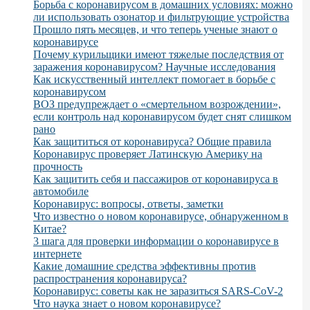
Борьба с коронавирусом в домашних условиях: можно
ли использовать озонатор и фильтрующие устройства
Прошло пять месяцев, и что теперь ученые знают о
коронавирусе
Почему курильщики имеют тяжелые последствия от
заражения коронавирусом? Научные исследования
Как искусственный интеллект помогает в борьбе с
коронавирусом
ВОЗ предупреждает о «смертельном возрождении»,
если контроль над коронавирусом будет снят слишком
рано
Как защититься от коронавируса? Общие правила
Коронавирус проверяет Латинскую Америку на
прочность
Как защитить себя и пассажиров от коронавируса в
автомобиле
Коронавирус: вопросы, ответы, заметки
Что известно о новом коронавирусе, обнаруженном в
Китае?
3 шага для проверки информации о коронавирусе в
интернете
Какие домашние средства эффективны против
распространения коронавируса?
Коронавирус: советы как не заразиться SARS-CoV-2
Что наука знает о новом коронавирусе?