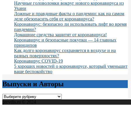
Научные головоломки вокруг нового коронавируса из
Ухани
Ложные и правдивые факты о пандемии: как на самом
деле обезопасить себя от коронавируса?
Коронавирус: безопасно ли использовать лифт во время
пандемии?
Домашние средства защитят от коронавируса!
Коронавирус и безопасные покупки — 14 главных
принципов
Как долго коронавирус сохраняется в воздухе и на
разных поверхностях?
Коронавирус COVID-19
5 хороших новостей о коронавирусе, который уменьшит
ваше беспокойство
Выпуски и Авторы
Выпуски
и
prevdis.ru © 2024
Авторы