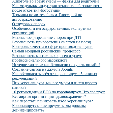
Алкоголь во время учёбы — факты для родителей
Как модельная индустрия останется в безопасности
после открытия фотостудий
Термины по автомобилям. Глоссарий по
автострахованию
О трудовых спорах
Особенности негосударственных экспертных
организаций
Безопасное разрешение споров при ДТП
Безопасность приобретения билетов на поезд
Контроль качества в сфере производства суши
Самый мощный российский процессор
Безопасность массажных кресел и услуг
профессионального массажиста
Интернет-аптеки: как безопасно покупать онлайн?
Создание сайтов на джумла Joomla
Как обезопасить себя от коронавируса: 5 важных
рекомендаций
Пик коронавируса, мы все умрем или это просто
паника?
10 рекомендаций ВОЗ по коронавирусу. Что советует
Всемирная организация здравоохранения?
Как перестать паниковать из-за коронавируса?
Коронавирус: какие предметы мы должны
дезинфицировать?