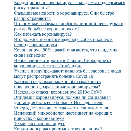
Кондиционер и коронавирус — когда мы подвергаемся
риску заражения?
Фальшивые новости о коронавирусе. Они быстро
распространяются
Что поможет избежать информационной перегрузки в
разгар борьбы с коронавирусом?
Как избежать коронавируса?
Что должны помнить владельцы собак и кошек в
период коронавируса
Коронавирус: 80% врачей опасаются, что пандемия
снова вспыхнет
Необычайное открытие в Италии. Свободное от
коронавируса место в Ломбардии
Ученые предупреждают: казалось бы, здоровые люди
могут распространять болезнь Covid-19
Какими средствами можно обеззараживать
поверхности, зараженные коронавирусом?
Насколько опасен коронавирус 2019-nCoV?
Эпидемия коронавируса: должна ли социальная
дистанция быть еще больше? Исследователь
утверждает, что два метра — это слишком мало
Испанский микробиолог настаивает на хороших
новостях о коронавирусе
10 мифов о коронавирусе
Кондиционер распространяет коронавирус?