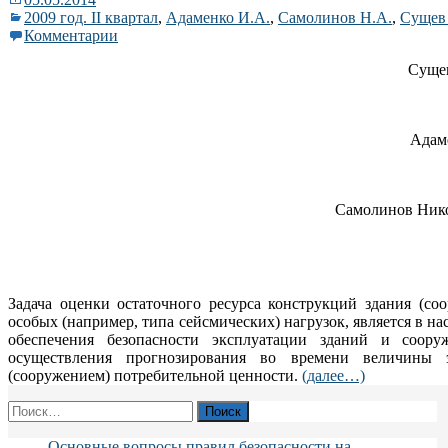
2009 год. II квартал
,
Адаменко И.А.
,
Самолинов Н.А.
,
Сущев
Комментарии
Сущев
Адам
Самолинов Нико
Задача оценки остаточного ресурса конструкций здания (со
особых (например, типа сейсмических) нагрузок, является в на
обеспечения безопасности эксплуатации зданий и соор
осуществления прогнозирования во времени величины 
(сооружением) потребительной ценности.
(далее…)
Найти:
Основные вопросы правил безопасности на