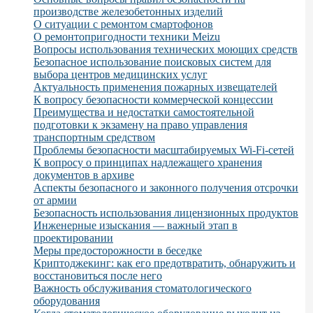
производстве железобетонных изделий
О ситуации с ремонтом смартофонов
О ремонтопригодности техники Meizu
Вопросы использования технических моющих средств
Безопасное использование поисковых систем для
выбора центров медицинских услуг
Актуальность применения пожарных извещателей
К вопросу безопасности коммерческой концессии
Преимущества и недостатки самостоятельной
подготовки к экзамену на право управления
транспортным средством
Проблемы безопасности масштабируемых Wi-Fi-сетей
К вопросу о принципах надлежащего хранения
документов в архиве
Аспекты безопасного и законного получения отсрочки
от армии
Безопасность использования лицензионных продуктов
Инженерные изыскания — важный этап в
проектировании
Меры предосторожности в беседке
Криптоджекинг: как его предотвратить, обнаружить и
восстановиться после него
Важность обслуживания стоматологического
оборудования