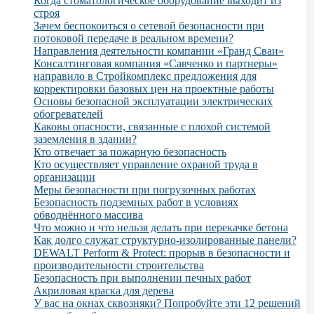
Когда стоматологическое оборудование выходит из
строя
Зачем беспокоиться о сетевой безопасности при
потоковой передаче в реальном времени?
Направления деятельности компании «Гранд Сваи»
Консалтинговая компания «Савченко и партнеры»
направило в Стройкомплекс предложения для
корректировки базовых цен на проектные работы
Основы безопасной эксплуатации электрических
обогревателей
Каковы опасности, связанные с плохой системой
заземления в здании?
Кто отвечает за пожарную безопасность
Кто осуществляет управление охраной труда в
организации
Меры безопасности при погрузочных работах
Безопасность подземных работ в условиях
обводнённого массива
Что можно и что нельзя делать при перекачке бетона
Как долго служат структурно-изолированные панели?
DEWALT Perform & Protect: прорыв в безопасности и
производительности строительства
Безопасность при выполнении печных работ
Акриловая краска для дерева
У вас на окнах сквозняки? Попробуйте эти 12 решений