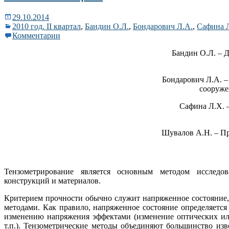
29.10.2014
2010 год. II квартал
,
Бандин О.Л.
,
Бондарович Л.А.
,
Сафина 
Комментарии
Бандин О.Л. – 
Бондарович Л.А. 
сооруже
Сафина Л.Х. 
Шувалов А.Н. – П
Тензометрирование является основным методом исследов
конструкций и материалов.
Критерием прочности обычно служит напряженное состояние,
методами. Как правило, напряженное состояние определяетс
изменению напряжения эффектами (изменение оптических ил
т.п.). Тензометрические методы объединяют большинство из