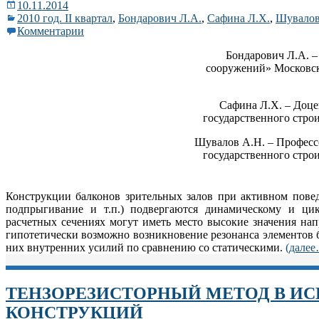
10.11.2014
2010 год. II квартал
,
Бондарович Л.А.
,
Сафина Л.Х.
,
Шувалов
Комментарии
Бондарович Л.А. 
сооружений» Московск
Сафина Л.Х. – Доц
государственного стро
Шувалов А.Н. – Професс
государственного стро
Конструкции балконов зрительных залов при активном повед
подпрыгивание и т.п.) подвергаются динамическому и цик
расчетных сечениях могут иметь место высокие значения на
гипотетически возможно возникновение резонанса элементов 
них внутренних усилий по сравнению со статическими.
(дале
ТЕНЗОРЕЗИСТОРНЫЙ МЕТОД В И
КОНСТРУКЦИЙ