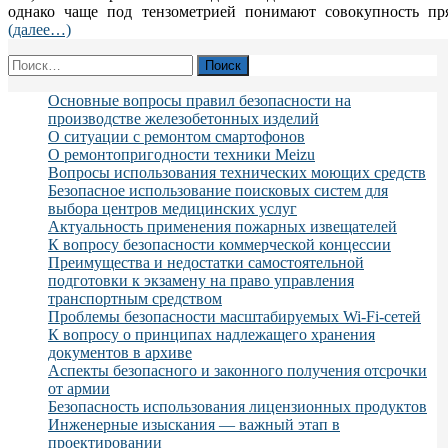
однако чаще под тензометрией понимают совокупность пр
(далее…)
Найти:
Основные вопросы правил безопасности на
производстве железобетонных изделий
О ситуации с ремонтом смартофонов
О ремонтопригодности техники Meizu
Вопросы использования технических моющих средств
Безопасное использование поисковых систем для
выбора центров медицинских услуг
Актуальность применения пожарных извещателей
К вопросу безопасности коммерческой концессии
Преимущества и недостатки самостоятельной
подготовки к экзамену на право управления
транспортным средством
Проблемы безопасности масштабируемых Wi-Fi-сетей
К вопросу о принципах надлежащего хранения
документов в архиве
Аспекты безопасного и законного получения отсрочки
от армии
Безопасность использования лицензионных продуктов
Инженерные изыскания — важный этап в
проектировании