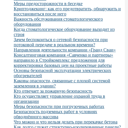
Меры предосторожности в беседке
Криптоджекинг: как его предотвратить, обнаружить и
восстановиться после него
Важность обслуживания стоматологического
оборудования
Когда стоматологическое оборудование выходит из
строя
Зачем беспокоиться о сетевой безопасности при
потоковой передаче в реальном времени?
Направления деятельности компании «Гранд Сваи»
Консалтинговая компания «Савченко и партнеры»
направило в Стройкомплекс предложения для
корректировки базовых цен на проектные работы
Основы безопасной эксплуатации электрических
обогревателей
Каковы опасности, связанные с плохой системой
заземления в здании?
Кто отвечает за пожарную безопасность
Кто осуществляет управление охраной труда в
организации
Меры безопасности при погрузочных работах
Безопасность подземных работ в условиях
обводнённого массива
Что можно и что нельзя делать при перекачке бетона
Как долго служат структурно-изолированные панели?