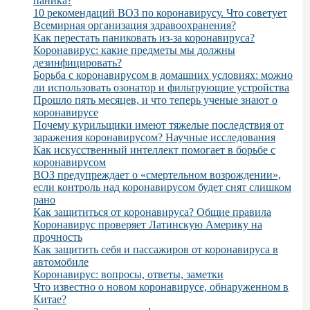
паника?
10 рекомендаций ВОЗ по коронавирусу. Что советует
Всемирная организация здравоохранения?
Как перестать паниковать из-за коронавируса?
Коронавирус: какие предметы мы должны
дезинфицировать?
Борьба с коронавирусом в домашних условиях: можно
ли использовать озонатор и фильтрующие устройства
Прошло пять месяцев, и что теперь ученые знают о
коронавирусе
Почему курильщики имеют тяжелые последствия от
заражения коронавирусом? Научные исследования
Как искусственный интеллект помогает в борьбе с
коронавирусом
ВОЗ предупреждает о «смертельном возрождении»,
если контроль над коронавирусом будет снят слишком
рано
Как защититься от коронавируса? Общие правила
Коронавирус проверяет Латинскую Америку на
прочность
Как защитить себя и пассажиров от коронавируса в
автомобиле
Коронавирус: вопросы, ответы, заметки
Что известно о новом коронавирусе, обнаруженном в
Китае?