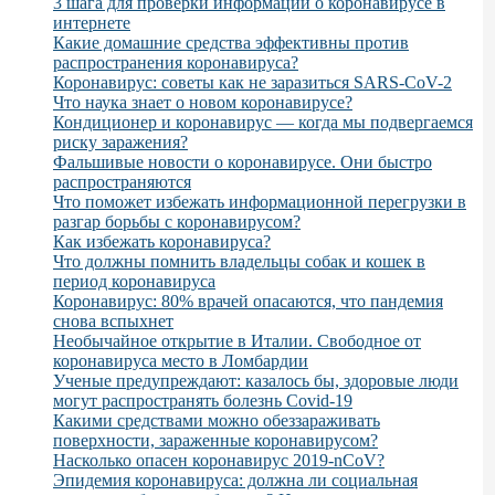
3 шага для проверки информации о коронавирусе в
интернете
Какие домашние средства эффективны против
распространения коронавируса?
Коронавирус: советы как не заразиться SARS-CoV-2
Что наука знает о новом коронавирусе?
Кондиционер и коронавирус — когда мы подвергаемся
риску заражения?
Фальшивые новости о коронавирусе. Они быстро
распространяются
Что поможет избежать информационной перегрузки в
разгар борьбы с коронавирусом?
Как избежать коронавируса?
Что должны помнить владельцы собак и кошек в
период коронавируса
Коронавирус: 80% врачей опасаются, что пандемия
снова вспыхнет
Необычайное открытие в Италии. Свободное от
коронавируса место в Ломбардии
Ученые предупреждают: казалось бы, здоровые люди
могут распространять болезнь Covid-19
Какими средствами можно обеззараживать
поверхности, зараженные коронавирусом?
Насколько опасен коронавирус 2019-nCoV?
Эпидемия коронавируса: должна ли социальная