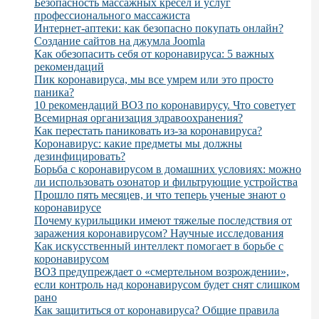
Безопасность массажных кресел и услуг
профессионального массажиста
Интернет-аптеки: как безопасно покупать онлайн?
Создание сайтов на джумла Joomla
Как обезопасить себя от коронавируса: 5 важных
рекомендаций
Пик коронавируса, мы все умрем или это просто
паника?
10 рекомендаций ВОЗ по коронавирусу. Что советует
Всемирная организация здравоохранения?
Как перестать паниковать из-за коронавируса?
Коронавирус: какие предметы мы должны
дезинфицировать?
Борьба с коронавирусом в домашних условиях: можно
ли использовать озонатор и фильтрующие устройства
Прошло пять месяцев, и что теперь ученые знают о
коронавирусе
Почему курильщики имеют тяжелые последствия от
заражения коронавирусом? Научные исследования
Как искусственный интеллект помогает в борьбе с
коронавирусом
ВОЗ предупреждает о «смертельном возрождении»,
если контроль над коронавирусом будет снят слишком
рано
Как защититься от коронавируса? Общие правила