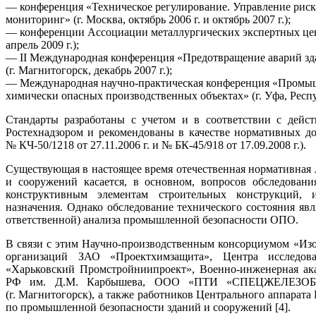
— конференция «Техническое регулирование. Управление риск
мониторинг» (г. Москва, октябрь 2006 г. и октябрь 2007 г.);
— конференции Ассоциации металлургических экспертных центров
апрель 2009 г.);
— II Международная конференция «Предотвращение аварий зд
(г. Магнитогорск, декабрь 2007 г.);
— Международная научно-практическая конференция «Промыш
химически опасных производственных объектах» (г. Уфа, Респуб
Стандарты разработаны с учетом и в соответствии с дей
Ростехнадзором и рекомендованы в качестве нормативных д
№ КЧ-50/1218 от 27.11.2006 г. и № БК-45/918 от 17.09.2008 г.).
Существующая в настоящее время отечественная нормативная
и сооружений касается, в основном, вопросов обследовани
конструктивным элементам строительных конструкций, 
назначения. Однако обследование технического состояния явл
ответственной) анализа промышленной безопасности ОПО.
В связи с этим Научно-производственным консорциумом «Из
организаций ЗАО «Проектхимзащита», Центра исследов
«Харьковский Промстройниипроект», Военно-инженерная а
РФ им. Д.М. Карбышева, ООО «ПТИ «СПЕЦЖЕЛЕЗОБЕ
(г. Магнитогорск), а также работников Центрального аппарата
по промышленной безопасности зданий и сооружений [4].