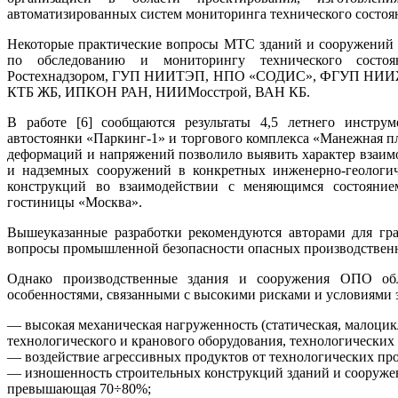
автоматизированных систем мониторинга технического состоя
Некоторые практические вопросы МТС зданий и сооружений 
по обследованию и мониторингу технического состоя
Ростехнадзором, ГУП НИИТЭП, НПО «СОДИС», ФГУП НИИЖ
КТБ ЖБ, ИПКОН РАН, НИИМосстрой, ВАН КБ.
В работе [6] сообщаются результаты 4,5 летнего инстру
автостоянки «Паркинг-1» и торгового комплекса «Манежная 
деформаций и напряжений позволило выявить характер взаи
и надземных сооружений в конкретных инженерно-геологич
конструкций во взаимодействии с меняющимся состоянием
гостиницы «Москва».
Вышеуказанные разработки рекомендуются авторами для гр
вопросы промышленной безопасности опасных производственн
Однако производственные здания и сооружения ОПО об
особенностями, связанными с высокими рисками и условиями 
— высокая механическая нагруженность (статическая, малоцикл
технологического и кранового оборудования, технологических т
— воздействие агрессивных продуктов от технологических про
— изношенность строительных конструкций зданий и сооруже
превышающая 70÷80%;