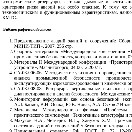
изотермические резервуары, а также дымовые и вентиля
критериям риска аварий как особо опасные. К тому же э
технологическим и функциональным характеристикам, наиб
КМТС.
Библиографический список
Предотвращение аварий зданий и сооружений: Сборн
МИНИ-ТИП», 2007, 256 стр.
Сборник материалов «Международная конференция «Те
промышленная безопасность, контроль и мониторинг», 03-0
Материалы II Международной конференции «Предотвра
устройств», Магнитогорск, 04-06.12.2007 г.
СА-03-006-06. Методические указания по проведению те
анализа промышленной безопасности производс
эксплуатирующих взрывопожароопасные и химически опас
СА-03-008-08. Резервуары вертикальные стальные св
диагностирование и анализ безопасности: Методические ук
Мониторинг деформаций как основа безопасной эксп
А.Л. Багмет, В.И. Осика, Ю.В. Новак, А.А. Сухов // Инжен
Материалы Международного форума «Проблемы пр
практического симпозиума «Техногенные катастрофы и пр
Махутов Н.А., Четверик Н.П., Ханухов Х.М. Промышл
состояния зданий и сооружений // Безопасность труда в 
Национальный стандарт РФ ГОСТ Р 22.1.12-2005