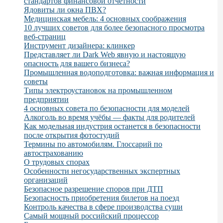
стандартов финансовой отчетности
Ядовиты ли окна ПВХ?
Медицинская мебель: 4 основных соображения
10 лучших советов для более безопасного просмотра
веб-страниц
Инструмент дизайнера: клинкер
Представляет ли Dark Web явную и настоящую
опасность для вашего бизнеса?
Промышленная водоподготовка: важная информация и
советы
Типы электроустановок на промышленном
предприятии
4 основных совета по безопасности для моделей
Алкоголь во время учёбы — факты для родителей
Как модельная индустрия останется в безопасности
после открытия фотостудий
Термины по автомобилям. Глоссарий по
автострахованию
О трудовых спорах
Особенности негосударственных экспертных
организаций
Безопасное разрешение споров при ДТП
Безопасность приобретения билетов на поезд
Контроль качества в сфере производства суши
Самый мощный российский процессор