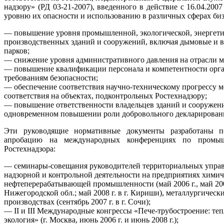
надзору» (РД 03-21-2007), введенного в действие с 16.04.2007
уровню их опасности и использованию в различных сферах би
— повышение уровня промышленной, экологической, энергети
производственных зданий и сооружений, включая дымовые и в
парков;
— снижение уровня административного давления на отрасли ма
— повышение квалификации персонала и компетентности орга
требованиям безопасности;
— обеспечение соответствия научно-техническому прогрессу 
соответствия на объектах, подконтрольных Ростехнадзору;
— повышение ответственности владельцев зданий и сооружен
одновременном повышении роли добровольного декларирования
Эти руководящие нормативные документы разработаны п
апробацию на международных конференциях по промышл
Ростехнадзора:
— семинары-совещания руководителей территориальных управ
надзорной и контрольной деятельности на предприятиях химич
нефтеперерабатывающей промышленности (май 2006 г., май 2007 г.
Нижегородской обл.; май 2008 г. в г. Кириши), металлургичес
производствах (сентябрь 2007 г. в г. Сочи);
— II и III Международные конгрессы «Пече-трубостроение: те
экология» (г. Москва, июнь 2006 г. и июнь 2008 г.);