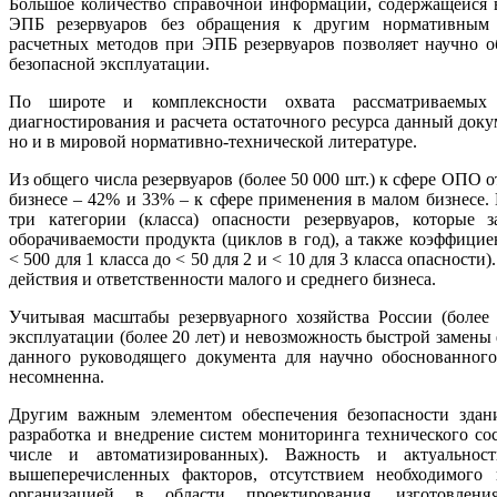
Большое количество справочной информации, содержащейся в
ЭПБ резервуаров без обращения к другим нормативным 
расчетных методов при ЭПБ резервуаров позволяет научно о
безопасной эксплуатации.
По широте и комплексности охвата рассматриваемых 
диагностирования и расчета остаточного ресурса данный докум
но и в мировой нормативно-технической литературе.
Из общего числа резервуаров (более 50 000 шт.) к сфере ОПО 
бизнесе – 42% и 33% – к сфере применения в малом бизнесе.
три категории (класса) опасности резервуаров, которые 
оборачиваемости продукта (циклов в год), а также коэффици
< 500 для 1 класса до < 50 для 2 и < 10 для 3 класса опасност
действия и ответственности малого и среднего бизнеса.
Учитывая масштабы резервуарного хозяйства России (более
эксплуатации (более 20 лет) и невозможность быстрой замен
данного руководящего документа для научно обоснованного
несомненна.
Другим важным элементом обеспечения безопасности здан
разработка и внедрение систем мониторинга технического с
числе и автоматизированных). Важность и актуальност
вышеперечисленных факторов, отсутствием необходимого 
организацией в области проектирования, изготовлен