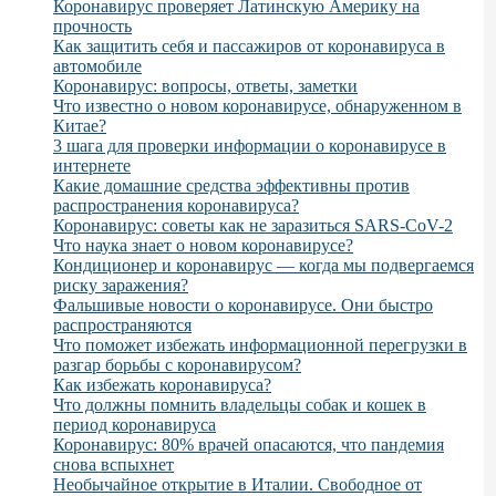
Коронавирус проверяет Латинскую Америку на
прочность
Как защитить себя и пассажиров от коронавируса в
автомобиле
Коронавирус: вопросы, ответы, заметки
Что известно о новом коронавирусе, обнаруженном в
Китае?
3 шага для проверки информации о коронавирусе в
интернете
Какие домашние средства эффективны против
распространения коронавируса?
Коронавирус: советы как не заразиться SARS-CoV-2
Что наука знает о новом коронавирусе?
Кондиционер и коронавирус — когда мы подвергаемся
риску заражения?
Фальшивые новости о коронавирусе. Они быстро
распространяются
Что поможет избежать информационной перегрузки в
разгар борьбы с коронавирусом?
Как избежать коронавируса?
Что должны помнить владельцы собак и кошек в
период коронавируса
Коронавирус: 80% врачей опасаются, что пандемия
снова вспыхнет
Необычайное открытие в Италии. Свободное от