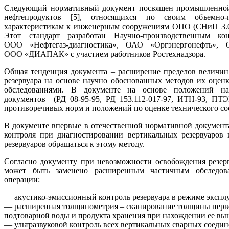
Следующий нормативный документ посвящен промышленной б
нефтепродуктов [5], относящихся по своим объемно
характеристикам к инженерным сооружениям ОПО (СНиП 3.0
Этот стандарт разработан Научно-производственным к
ООО «Нефтегаз-диагностика», ОАО «Оргэнергонефть», 
ООО «ДИАПАК» с участием работников Ростехнадзора.
Общая тенденция документа – расширение пределов величин
резервуара на основе научно обоснованных методов их оце
обследованиями. В документе на основе положений на
документов (РД 08-95-95, РД 153.112-017-97, ИТН-93, ПТЭ
противоречивых норм и положений по оценке технического со
В документе впервые в отечественной нормативной документ
контроля при диагностировании вертикальных резервуаров
резервуаров обращаться к этому методу.
Согласно документу при невозможности освобождения резерв
может быть заменено расширенным частичным обследов
операции:
— акустико-эмиссионный контроль резервуара в режиме эксплу
— расширенная толщинометрия – сканирование толщины первог
подтоварной воды и продукта хранения при нахождении ее выш
— ультразвуковой контроль всех вертикальных сварных соедине