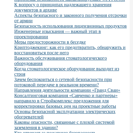
К вопросу о принципах надлежащего хранения
документов в архиве
Аспекты безопасного и законного получения отсрочки
от армии
Безопасность использования лицензионных продуктов
Инженерные изыскания — важный этап в
проектировании
Меры предосторожности в беседке
Криптоджекинг: как его предотвратить, обнаружить и
восстановиться после него
Важность обслуживания стоматологического
оборудования
Когда стоматологическое оборудование выходит из
строя
Зачем беспокоиться о сетевой безопасности при
потоковой передаче в реальном времени?
Направления деятельности компании «Гранд Сваи»
Консалтинговая компания «Савченко и партнеры»
направило в Стройкомплекс предложения для
корректировки базовых цен на проектные работы
Основы безопасной эксплуатации электрических
обогревателей
Каковы опасности, связанные с плохой системой
заземления в здании?
Кто отвечает за пожарную безопасность