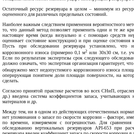
Остаточный ресурс резервуара в целом – минимум из ресурс
оцененного для различных предельных состояний.
Наиболее важным следствием применения вероятностного мето
то, что данный метод позволяет применить одни и те же кри
настоящее время (когда визуально и с помощью средств не
оценивает состояние конструкции) и при оценке состояния 
Пусть при обследовании резервуара установлено, что 
2
коррозионного износа (примерно 0,1 м
или 30х30 см, т.е. у
Если по результатам экспертизы срок следующего обследования
должно означать, что экспертная организация гарантирует, что 
обнаружено мест недопустимого коррозионного износа площ
оперирующая понятием доли площади поверхности, на которо
сделать.
Согласно принятой практике расчетов во всех СНиП, отрасл
др.) введена система коэффициентов запаса, учитывающих н
материалов и др.
Между тем, ни в одном из действующих отечественных нормат
нет упоминания о запасе по скорости коррозии – факторе, 
по времени, измеряемом с погрешностью. Для сравнени
обследованию вертикальных резервуаров API-653 при расч
резервуара введен коэффициент запаса по скорости коррозии
n