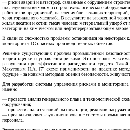
— риски аварий и катастроф, связанные с обрушением строит
последующим выходом из строя технологического оборудования
работников предприятий, населения близлежащих территорий, 
территориального масштаба. В результате на зараженной террит
жилья десятки и сотни тысяч человек; материальный ущерб от 
категории на химическом или нефтеперерабатывающем заводе 
В связи со сложностью проблемы остановимся на некоторых 
мониторинга ТС опасных производственных объектов.
Решение существующих проблем промышленной безопасности
теории оценки и управления рисками. Это позволит максим
разрушения при эффективном расходовании средств. Такой
Махутовым Н.А. [7] схеме применимости на практике методо
будущее – за новыми методами оценки безопасности, живучести
Для разработки системы управления рисками и мониторинга
именно:
— провести анализ генерального плана и технологической схе
оборудования;
— провести анализ условий эксплуатации, режимов нагружения
— проанализировать функционирование системы промышленной
персонала.
Результатом явится анализ потенциальных рисков и вероятнос