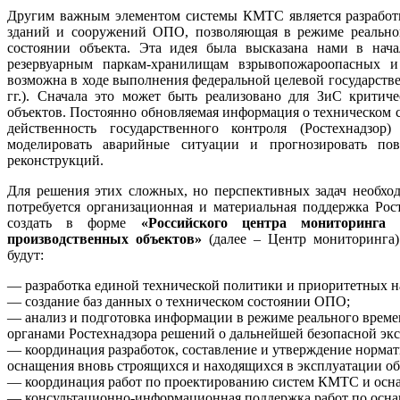
Другим важным элементом системы КМТС является разработк
зданий и сооружений ОПО, позволяющая в режиме реально
состоянии объекта. Эта идея была высказана нами в нача
резервуарным паркам-хранилищам взрывопожароопасных и
возможна в ходе выполнения федеральной целевой государств
гг.). Сначала это может быть реализовано для ЗиС крити
объектов. Постоянно обновляемая информация о техническом 
действенность государственного контроля (Ростехнадзо
моделировать аварийные ситуации и прогнозировать по
реконструкций.
Для решения этих сложных, но перспективных задач необход
потребуется организационная и материальная поддержка Рос
создать в форме
«Российского центра мониторинга
производственных объектов»
(далее – Центр мониторинга)
будут:
— разработка единой технической политики и приоритетных
— создание баз данных о техническом состоянии ОПО;
— анализ и подготовка информации в режиме реального времен
органами Ростехнадзора решений о дальнейшей безопасной экс
— координация разработок, составление и утверждение норма
оснащения вновь строящихся и находящихся в эксплуатации о
— координация работ по проектированию систем КМТС и ос
— консультационно-информационная поддержка работ по осн