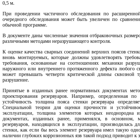
0,5 м.
При проведении частичного обследования по расширенно
очередного обследования может быть увеличен по сравнен
обычной программе.
В документе даны численные значения отбраковочных размер
различными методами неразрушающего контроля.
К оценке качества сварных соединений верхних поясов стенк
вновь монтируемых, которые должны удовлетворять требова
требования, основанные на соотношениях механики разру
наружного или внутреннего протяженного дефекта любого св
может превышать четверти критической длины сквозной т
разрушение.
Принятые в изданных ранее нормативных документах метод
проектирования резервуаров. Например, определенная по
устойчивость толщина пояса стенки резервуара определя
Специальной теории для оценки прочности и устойчивос
эксплуатации, толщина элементов которых неоднородна и
документах, изданных ранее, применялся, в основном, 
резервуаров, находящихся в эксплуатации, производилась 
стенки, как если бы весь элемент резервуара имел такую о
наличии глубоких коррозионных язв такой подход приводит к з