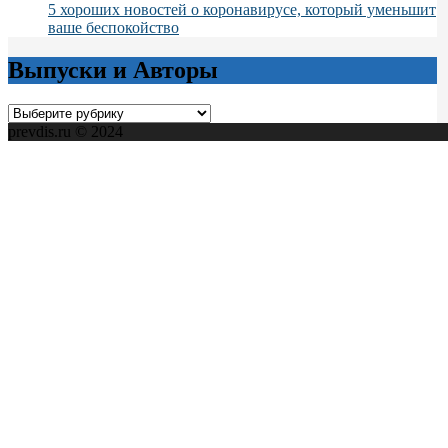
5 хороших новостей о коронавирусе, который уменьшит
ваше беспокойство
Выпуски и Авторы
Выпуски
и
prevdis.ru © 2024
Авторы