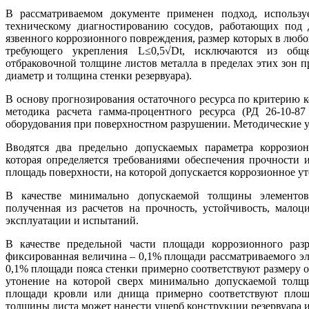
В рассматриваемом документе применен подход, использ
техническому диагностированию сосудов, работающих под 
язвенного коррозионного повреждения, размер которых в любо
требующего укрепления L≤0,5√Dt, исключаются из общ
отбраковочной толщине листов металла в пределах этих зон п
диаметр и толщина стенки резервуара).
В основу прогнозирования остаточного ресурса по критерию
методика расчета гамма-процентного ресурса (РД 26-10-8
оборудования при поверхностном разрушении. Методические 
Вводятся два предельно допускаемых параметра коррозион
которая определяется требованиями обеспечения прочности и
площадь поверхности, на которой допускается коррозионное у
В качестве минимально допускаемой толщины элементов
полученная из расчетов на прочность, устойчивость, мало
эксплуатации и испытаний.
В качестве предельной части площади коррозионного разр
фиксированная величина – 0,1% площади рассматриваемого эл
0,1% площади пояса стенки примерно соответствуют размеру от
утонение на которой сверх минимально допускаемой толщи
площади кровли или днища примерно соответствуют площа
толщины листа может нанести ущерб конструкции резервуара и