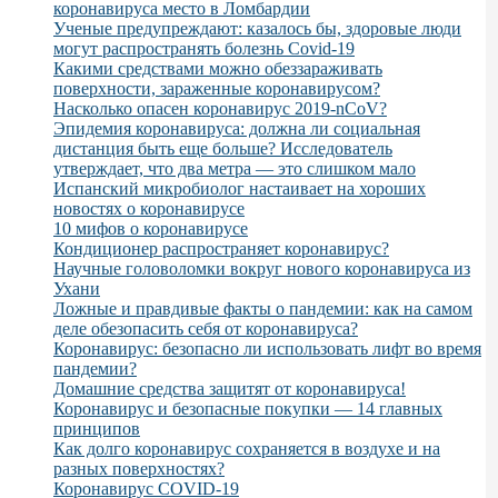
коронавируса место в Ломбардии
Ученые предупреждают: казалось бы, здоровые люди
могут распространять болезнь Covid-19
Какими средствами можно обеззараживать
поверхности, зараженные коронавирусом?
Насколько опасен коронавирус 2019-nCoV?
Эпидемия коронавируса: должна ли социальная
дистанция быть еще больше? Исследователь
утверждает, что два метра — это слишком мало
Испанский микробиолог настаивает на хороших
новостях о коронавирусе
10 мифов о коронавирусе
Кондиционер распространяет коронавирус?
Научные головоломки вокруг нового коронавируса из
Ухани
Ложные и правдивые факты о пандемии: как на самом
деле обезопасить себя от коронавируса?
Коронавирус: безопасно ли использовать лифт во время
пандемии?
Домашние средства защитят от коронавируса!
Коронавирус и безопасные покупки — 14 главных
принципов
Как долго коронавирус сохраняется в воздухе и на
разных поверхностях?
Коронавирус COVID-19