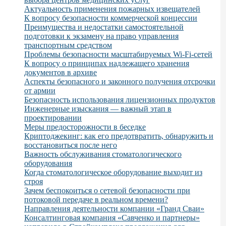
Актуальность применения пожарных извещателей
К вопросу безопасности коммерческой концессии
Преимущества и недостатки самостоятельной
подготовки к экзамену на право управления
транспортным средством
Проблемы безопасности масштабируемых Wi-Fi-сетей
К вопросу о принципах надлежащего хранения
документов в архиве
Аспекты безопасного и законного получения отсрочки
от армии
Безопасность использования лицензионных продуктов
Инженерные изыскания — важный этап в
проектировании
Меры предосторожности в беседке
Криптоджекинг: как его предотвратить, обнаружить и
восстановиться после него
Важность обслуживания стоматологического
оборудования
Когда стоматологическое оборудование выходит из
строя
Зачем беспокоиться о сетевой безопасности при
потоковой передаче в реальном времени?
Направления деятельности компании «Гранд Сваи»
Консалтинговая компания «Савченко и партнеры»