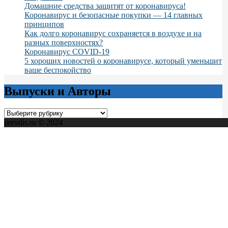
Домашние средства защитят от коронавируса!
Коронавирус и безопасные покупки — 14 главных
принципов
Как долго коронавирус сохраняется в воздухе и на
разных поверхностях?
Коронавирус COVID-19
5 хороших новостей о коронавирусе, который уменьшит
ваше беспокойство
Выпуски и Авторы
Выпуски
и
prevdis.ru © 2024
Авторы