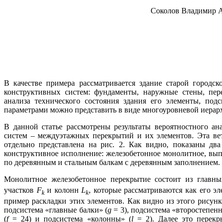
Соколов Владимир А
В качестве примера рассматривается здание старой городс
конструктивных систем: фундаменты, наружные стены, пер
анализа технического состояния здания его элементы, по
параметрами можно представить в виде многоуровневой иерархи
В данной статье рассмотрены результаты вероятностного ан
систем – междуэтажных перекрытий и их элементов. Эта ве
отдельно представлена на рис. 2. Как видно, показаны д
конструктивное исполнение: железобетонное монолитное, вып
по деревянным и стальным балкам с деревянным заполнением.
Монолитное железобетонное перекрытие состоит из главн
участков
F
и колонн
L
, которые рассматриваются как его э
k
k
пример раскладки этих элементов. Как видно из этого рисунк
подсистема «главные балки» (
g
= 3), подсистема «второстепенн
(
f
= 24) и подсистема «колонны» (
l
= 2). Далее это перекр