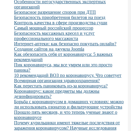
Особенности негосударственных экспертных
организаций
Безопасное разрешение споров при ДТП
Безопасность приобретения билетов на поезд
Контроль качества в сфере производства суши
Самый мощный российский процессор
Безопасность массажных кресел и услуг
профессионального массажиста
Интернет-аптеки: как безопасно покупать онлайн?
Создание сайтов на джумла Joomla
Как обезопасить себя от коронавируса: 5 важных
рекомендаций
Пик коронавируса, мы все умрем или это просто
паника?
10 рекомендаций ВОЗ по коронавирусу. Что советует
Всемирная организация здравоохранения?
Как перестать паниковать из-за коронавируса?
Коронавирус: какие предметы мы должны
дезинфицировать?
Борьба с коронавирусом в домашних условиях: можно
ли использовать озонатор и фильтрующие устройства
Прошло пять месяцев, и что теперь ученые знают о
коронавирусе
Почему курильщики имеют тяжелые последствия от
заражения коронавирусом? Научные исследования