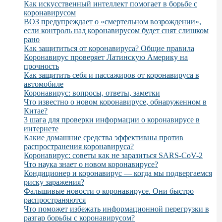
Как искусственный интеллект помогает в борьбе с
коронавирусом
ВОЗ предупреждает о «смертельном возрождении»,
если контроль над коронавирусом будет снят слишком
рано
Как защититься от коронавируса? Общие правила
Коронавирус проверяет Латинскую Америку на
прочность
Как защитить себя и пассажиров от коронавируса в
автомобиле
Коронавирус: вопросы, ответы, заметки
Что известно о новом коронавирусе, обнаруженном в
Китае?
3 шага для проверки информации о коронавирусе в
интернете
Какие домашние средства эффективны против
распространения коронавируса?
Коронавирус: советы как не заразиться SARS-CoV-2
Что наука знает о новом коронавирусе?
Кондиционер и коронавирус — когда мы подвергаемся
риску заражения?
Фальшивые новости о коронавирусе. Они быстро
распространяются
Что поможет избежать информационной перегрузки в
разгар борьбы с коронавирусом?