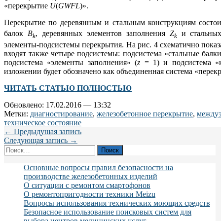
«перекрытие
U
(
GWFL
)».
Перекрытие по деревянным и стальным конструкциям состои
балок
B
, деревянных элементов заполнения
Z
и стальны
k
k
элементы-подсистемы перекрытия. На рис. 4 схематично показа
входят также четыре подсистемы: подсистема «стальные балки
подсистема «элементы заполнения» (
z
= 1) и подсистема «
изложении будет обозначено как объединенная система «пере
ЧИТАТЬ СТАТЬЮ ПОЛНОСТЬЮ
Обновлено: 17.02.2016 — 13:32
Метки:
диагностирование
,
железобетонное перекрытие
,
между
техническое состояние
← Предыдущая запись
Следующая запись →
Найти:
Основные вопросы правил безопасности на
производстве железобетонных изделий
О ситуации с ремонтом смартофонов
О ремонтопригодности техники Meizu
Вопросы использования технических моющих средств
Безопасное использование поисковых систем для
выбора центров медицинских услуг