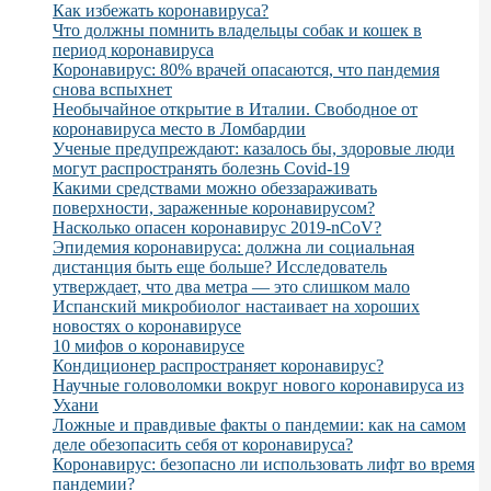
Как избежать коронавируса?
Что должны помнить владельцы собак и кошек в
период коронавируса
Коронавирус: 80% врачей опасаются, что пандемия
снова вспыхнет
Необычайное открытие в Италии. Свободное от
коронавируса место в Ломбардии
Ученые предупреждают: казалось бы, здоровые люди
могут распространять болезнь Covid-19
Какими средствами можно обеззараживать
поверхности, зараженные коронавирусом?
Насколько опасен коронавирус 2019-nCoV?
Эпидемия коронавируса: должна ли социальная
дистанция быть еще больше? Исследователь
утверждает, что два метра — это слишком мало
Испанский микробиолог настаивает на хороших
новостях о коронавирусе
10 мифов о коронавирусе
Кондиционер распространяет коронавирус?
Научные головоломки вокруг нового коронавируса из
Ухани
Ложные и правдивые факты о пандемии: как на самом
деле обезопасить себя от коронавируса?
Коронавирус: безопасно ли использовать лифт во время
пандемии?