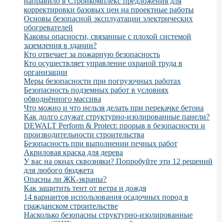
направило в Стройкомплекс предложения для
корректировки базовых цен на проектные работы
Основы безопасной эксплуатации электрических
обогревателей
Каковы опасности, связанные с плохой системой
заземления в здании?
Кто отвечает за пожарную безопасность
Кто осуществляет управление охраной труда в
организации
Меры безопасности при погрузочных работах
Безопасность подземных работ в условиях
обводнённого массива
Что можно и что нельзя делать при перекачке бетона
Как долго служат структурно-изолированные панели?
DEWALT Perform & Protect: прорыв в безопасности и
производительности строительства
Безопасность при выполнении печных работ
Акриловая краска для дерева
У вас на окнах сквозняки? Попробуйте эти 12 решений
для любого бюджета
Опасны ли ЖК-экраны?
Как защитить тент от ветра и дождя
14 вариантов использования осадочных пород в
гражданском строительстве
Насколько безопасны структурно-изолированные