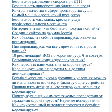
Безопасное разрешение споров при ДТП
Безопасность приобретения билетов на поезд
Контроль качества в сфере производства суши
Самый мощный российский процессор
Безопасность массажных кресел и услуг
профессионального массажиста
Интернет-аптеки: как безопасно покупать онлайн?
Создание сайтов на джумла Joomla
Как обезопасить себя от коронавируса: 5 важных
рекомендаций
Пик коронавируса, мы все умрем или это просто
паника?
10 рекомендаций ВОЗ по коронавирусу. Что советует
Всемирная организация здравоохранения?
Как перестать паниковать из-за коронавируса?
Коронавирус: какие предметы мы должны
дезинфицировать?
Борьба с коронавирусом в домашних условиях: можно
ли использовать озонатор и фильтрующие устройства
Прошло пять месяцев, и что теперь ученые знают о
коронавирусе
Почему курильщики имеют тяжелые последствия от
заражения коронавирусом? Научные исследования
Как искусственный интеллект помогает в борьбе с
коронавирусом