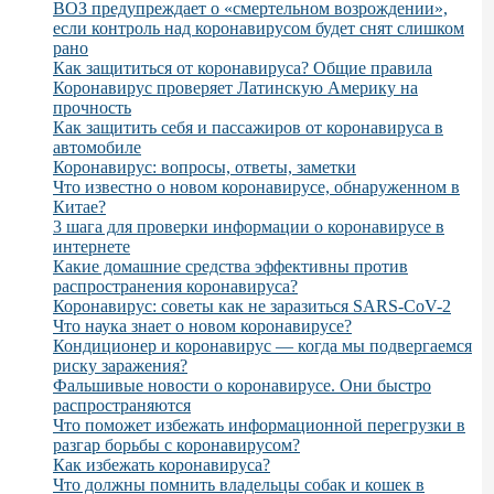
ВОЗ предупреждает о «смертельном возрождении»,
если контроль над коронавирусом будет снят слишком
рано
Как защититься от коронавируса? Общие правила
Коронавирус проверяет Латинскую Америку на
прочность
Как защитить себя и пассажиров от коронавируса в
автомобиле
Коронавирус: вопросы, ответы, заметки
Что известно о новом коронавирусе, обнаруженном в
Китае?
3 шага для проверки информации о коронавирусе в
интернете
Какие домашние средства эффективны против
распространения коронавируса?
Коронавирус: советы как не заразиться SARS-CoV-2
Что наука знает о новом коронавирусе?
Кондиционер и коронавирус — когда мы подвергаемся
риску заражения?
Фальшивые новости о коронавирусе. Они быстро
распространяются
Что поможет избежать информационной перегрузки в
разгар борьбы с коронавирусом?
Как избежать коронавируса?
Что должны помнить владельцы собак и кошек в