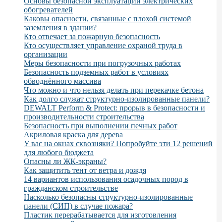
Основы безопасной эксплуатации электрических
обогревателей
Каковы опасности, связанные с плохой системой
заземления в здании?
Кто отвечает за пожарную безопасность
Кто осуществляет управление охраной труда в
организации
Меры безопасности при погрузочных работах
Безопасность подземных работ в условиях
обводнённого массива
Что можно и что нельзя делать при перекачке бетона
Как долго служат структурно-изолированные панели?
DEWALT Perform & Protect: прорыв в безопасности и
производительности строительства
Безопасность при выполнении печных работ
Акриловая краска для дерева
У вас на окнах сквозняки? Попробуйте эти 12 решений
для любого бюджета
Опасны ли ЖК-экраны?
Как защитить тент от ветра и дождя
14 вариантов использования осадочных пород в
гражданском строительстве
Насколько безопасны структурно-изолированные
панели (СИП) в случае пожара?
Пластик перерабатывается для изготовления