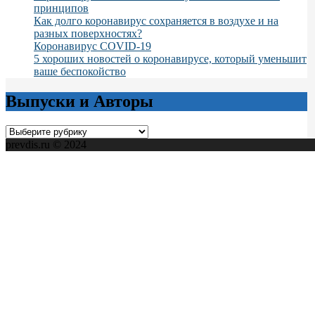
принципов
Как долго коронавирус сохраняется в воздухе и на
разных поверхностях?
Коронавирус COVID-19
5 хороших новостей о коронавирусе, который уменьшит
ваше беспокойство
Выпуски и Авторы
Выпуски
и
prevdis.ru © 2024
Авторы