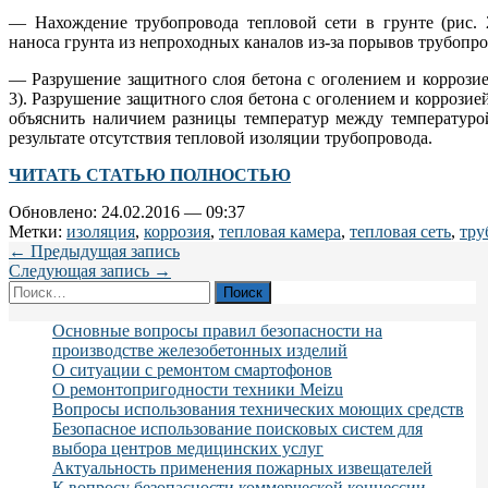
— Нахождение трубопровода тепловой сети в грунте (рис. 2
наноса грунта из непроходных каналов из-за порывов трубопро
— Разрушение защитного слоя бетона с оголением и коррози
3). Разрушение защитного слоя бетона с оголением и корроз
объяснить наличием разницы температур между температуро
результате отсутствия тепловой изоляции трубопровода.
ЧИТАТЬ СТАТЬЮ ПОЛНОСТЬЮ
Обновлено: 24.02.2016 — 09:37
Метки:
изоляция
,
коррозия
,
тепловая камера
,
тепловая сеть
,
тру
← Предыдущая запись
Следующая запись →
Найти:
Основные вопросы правил безопасности на
производстве железобетонных изделий
О ситуации с ремонтом смартофонов
О ремонтопригодности техники Meizu
Вопросы использования технических моющих средств
Безопасное использование поисковых систем для
выбора центров медицинских услуг
Актуальность применения пожарных извещателей
К вопросу безопасности коммерческой концессии