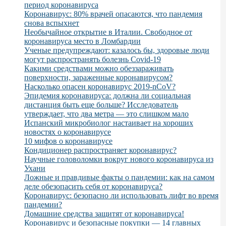
период коронавируса
Коронавирус: 80% врачей опасаются, что пандемия
снова вспыхнет
Необычайное открытие в Италии. Свободное от
коронавируса место в Ломбардии
Ученые предупреждают: казалось бы, здоровые люди
могут распространять болезнь Covid-19
Какими средствами можно обеззараживать
поверхности, зараженные коронавирусом?
Насколько опасен коронавирус 2019-nCoV?
Эпидемия коронавируса: должна ли социальная
дистанция быть еще больше? Исследователь
утверждает, что два метра — это слишком мало
Испанский микробиолог настаивает на хороших
новостях о коронавирусе
10 мифов о коронавирусе
Кондиционер распространяет коронавирус?
Научные головоломки вокруг нового коронавируса из
Ухани
Ложные и правдивые факты о пандемии: как на самом
деле обезопасить себя от коронавируса?
Коронавирус: безопасно ли использовать лифт во время
пандемии?
Домашние средства защитят от коронавируса!
Коронавирус и безопасные покупки — 14 главных