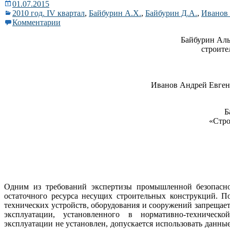
01.07.2015
2010 год. IV квартал
,
Байбурин А.Х.
,
Байбурин Д.А.
,
Иванов 
Комментарии
Байбурин Аль
строит
Иванов Андрей Евген
Б
«Стро
Одним из требований экспертизы промышленной безопасно
остаточного ресурса несущих строительных конструкций. П
технических устройств, оборудования и сооружений запреща
эксплуатации, установленного в нормативно-техничес
эксплуатации не установлен, допускается использовать данные