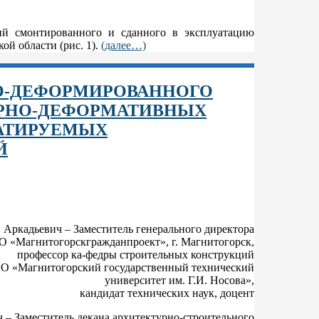
ий смонтированного и сданного в эксплуатацию
ой области (рис. 1).
(далее…)
О-ДЕФОРМИРОВАННОГО
УРНО-ДЕФОРМАТИВНЫХ
УАТИРУЕМЫХ
Й
Аркадьевич – Заместитель генерального директора
 «Магнитогорскгражданпроект», г. Магнитогорск,
профессор ка-федры строительных конструкций
 «Магнитогорский государственный технический
университет им. Г.И. Носова»,
кандидат технических наук, доцент
 Заместитель декана архитектурно-строительного