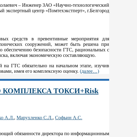
олаевич – Инженер ЗАО «Научно-технологический
ый экспертный центр «Помтехэкстперт», г.Белгород
вых средств в превентивные мероприятия для
ехнических сооружений, может быть решена при
о обеспечению безопасности ГТС, рациональных с
риска, включая экономическую составляющую.
на ГТС обязательно на начальном этапе, изучив
вами, имея его комплексную оценку.
(далее…)
КОМПЛЕКСА ТОКСИ+Risk
о А.Л.
,
Марухленко С.Л.
,
Софьин А.С.
яющий обязанности директора по информационным