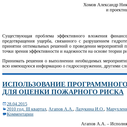
Хомов Александр Ник
и проектн
Существующая проблема эффективного вложения финансо
предотвращения ущерба, связанного с разрушением гидрот
принятии оптимальных решений о проведении мероприятий п
точки зрения эффективности и надежности на основе теории 
Принимать решения о выполнении необходимых мероприятий 
всю имеющуюся информацию о гидросооружении, другими сло
ИСПОЛЬЗОВАНИЕ ПРОГРАММНОГО 
ДЛЯ ОЦЕНКИ ПОЖАРНОГО РИСКА
28.04.2015
2010 год. III квартал
,
Агапов А.А.
,
Лазукина И.О.
,
Марухленк
Комментарии
Агапов А.А. – Исполн