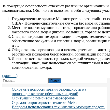
За пожарную безопасность отвечают различные организации и 
законодательства. Обычно это включает в себя следующих учас
Государственные органы: Министерство чрезвычайных си
США), Пожарно-спасательные службы (во многих страна
Местные власти: муниципалитеты, городские или район
массового сбора людей (школы, больницы, торговые центр
Специализированные организации: пожарно-технические
обеспечению эвакуации и спасения людей, организации
и т.д.
Общественные организации и некоммерческие организа
работников пожарной безопасности, организации по пре
Личная ответственность граждан: каждый человек должен
эвакуации, знать, как пользоваться огнетушителями и вы
возникновения пожара.
(далее…)
Найти:
Основные вопросы правил безопасности на
производстве железобетонных изделий
О ситуации с ремонтом смартофонов
О ремонтопригодности техники Meizu
Вопросы использования технических моющих средств