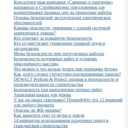
Консалтинговая компания «Савченко и партнеры»
направило в Стройкомплекс предложения для
корректировки базовых цен на проектные работы
Основы безопасной эксплуатации электрических
обогревателей
Каковы опасности, связанные с плохой системой
заземления в здании?
Кто отвечает за пожарную безопасность
Кто осуществляет управление охраной труда в
организации
Меры безопасности при погрузочных работах
Безопасность подземных работ в условиях
обводнённого массива
Что можно и что нельзя делать при перекачке бетона
Как долго служат структурно-изолированные панели?
DEWALT Perform & Protect: прорыв в безопасности и
производительности строительства
Безопасность при выполнении печных работ
Акриловая краска для дерева
У вас на окнах сквозняки? Попробуйте эти 12 решений
для любого бюджета
Опасны ли ЖК-экраны?
Как защитить тент от ветра и дождя
14 вариантов использования осадочных пород в
гражданском строительстве