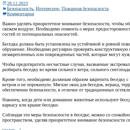
28.12.2023
Безопасность
,
Интересное
,
Пожарная безопасность
Комментарии
Важно уделять приоритетное внимание безопасности, чтобы о
свежем воздухе. Необходимо помнить о мерах предосторожности
гостей от потенциальных опасностей.
Беседка должна быть установлена ​​на устойчивой и ровной пов
обрушение. Необходимо регулярно проверять конструктивную ц
незакрепленных или поврежденных частей, которые могут нужд
Чтобы предотвратить несчастные случаи, вызванные экстрем
разбирать беседку во время сильного ветра, сильного снегопад
Кроме того, необходимо должным образом закрепить беседку с 
ветром и не опрокинуло. Мягкие окна для беседок, веранд, те
обеспечении безопасности, в отличие от традиционных остекле
Наконец, когда дети или домашние животные используют беседк
каркасу или крыше беседки.
Соблюдая эти меры безопасности в беседке, можно со спокой
пространством, уделяя приоритетное внимание безопасности се
(далее…)