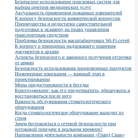
Безопасное использование поисковых систем для
выбора центров медицинских услуг
Актуальность применения пожарных извещателей
К вопросу безопасности коммерческой концессии
Преимущества и недостатки самостоятельной
подготовки к экзамену на право управления
транспортным средством
Проблемы безопасности масштабируемых Wi-Fi-сетей
К вопросу о принципах надлежащего хранения
документов в архиве
Аспекты безопасного и законного получения отсрочки
от армии
Безопасность использования лицензионных продуктов
Инженерные изыскания — важный этап в
проектировании
Меры предосторожности в беседке
Криптоджекинг: как его предотвратить, обнаружить и
восстановиться после него
Важность обслуживания стоматологического
оборудования
Когда стоматологическое оборудование выходит из
строя
Зачем беспокоиться о сетевой безопасности при
потоковой передаче в реальном времени?
Направления деятельности компании «Гранд Сваи»