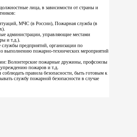
должностные лица, в зависимости от страны и
тников:
туаций, МЧС (в России), Пожарная служба (в
х).
ные администрации, управляющие местами
ы и т.д.).
 службы предприятий, организации по
 по выполнению пожарно-технических мероприятий
ции: Волонтерские пожарные дружины, профсоюзы
дупреждению пожаров и т.д.
 соблюдать правила безопасности, быть готовым к
зывать службу пожарной безопасности в случае