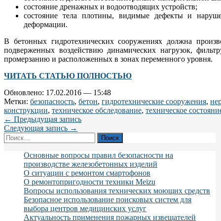
состояние дренажных и водоотводящих устройств;
состояние тела плотины, видимые дефекты и наруше
деформации.
В бетонных гидротехнических сооружениях должна произво
подверженных воздействию динамических нагрузок, фильтр
промерзанию и расположенных в зонах переменного уровня.
ЧИТАТЬ СТАТЬЮ ПОЛНОСТЬЮ
Обновлено: 17.02.2016 — 15:48
Метки:
безопасность
,
бетон
,
гидротехнические сооружения
,
не
конструкции
,
техническое обследование
,
техническое состояни
← Предыдущая запись
Следующая запись →
Найти:
Основные вопросы правил безопасности на
производстве железобетонных изделий
О ситуации с ремонтом смартофонов
О ремонтопригодности техники Meizu
Вопросы использования технических моющих средств
Безопасное использование поисковых систем для
выбора центров медицинских услуг
Актуальность применения пожарных извещателей