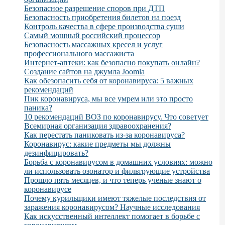
Безопасное разрешение споров при ДТП
Безопасность приобретения билетов на поезд
Контроль качества в сфере производства суши
Самый мощный российский процессор
Безопасность массажных кресел и услуг
профессионального массажиста
Интернет-аптеки: как безопасно покупать онлайн?
Создание сайтов на джумла Joomla
Как обезопасить себя от коронавируса: 5 важных
рекомендаций
Пик коронавируса, мы все умрем или это просто
паника?
10 рекомендаций ВОЗ по коронавирусу. Что советует
Всемирная организация здравоохранения?
Как перестать паниковать из-за коронавируса?
Коронавирус: какие предметы мы должны
дезинфицировать?
Борьба с коронавирусом в домашних условиях: можно
ли использовать озонатор и фильтрующие устройства
Прошло пять месяцев, и что теперь ученые знают о
коронавирусе
Почему курильщики имеют тяжелые последствия от
заражения коронавирусом? Научные исследования
Как искусственный интеллект помогает в борьбе с