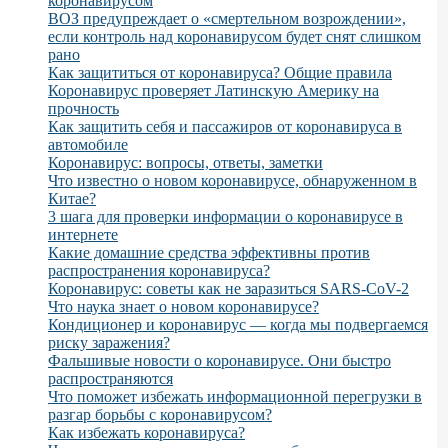
коронавирусом
ВОЗ предупреждает о «смертельном возрождении»,
если контроль над коронавирусом будет снят слишком
рано
Как защититься от коронавируса? Общие правила
Коронавирус проверяет Латинскую Америку на
прочность
Как защитить себя и пассажиров от коронавируса в
автомобиле
Коронавирус: вопросы, ответы, заметки
Что известно о новом коронавирусе, обнаруженном в
Китае?
3 шага для проверки информации о коронавирусе в
интернете
Какие домашние средства эффективны против
распространения коронавируса?
Коронавирус: советы как не заразиться SARS-CoV-2
Что наука знает о новом коронавирусе?
Кондиционер и коронавирус — когда мы подвергаемся
риску заражения?
Фальшивые новости о коронавирусе. Они быстро
распространяются
Что поможет избежать информационной перегрузки в
разгар борьбы с коронавирусом?
Как избежать коронавируса?