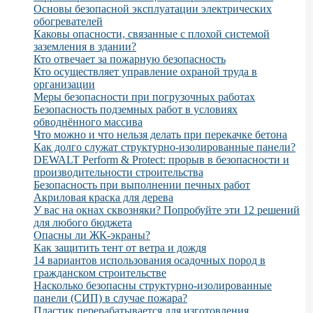
Основы безопасной эксплуатации электрических
обогревателей
Каковы опасности, связанные с плохой системой
заземления в здании?
Кто отвечает за пожарную безопасность
Кто осуществляет управление охраной труда в
организации
Меры безопасности при погрузочных работах
Безопасность подземных работ в условиях
обводнённого массива
Что можно и что нельзя делать при перекачке бетона
Как долго служат структурно-изолированные панели?
DEWALT Perform & Protect: прорыв в безопасности и
производительности строительства
Безопасность при выполнении печных работ
Акриловая краска для дерева
У вас на окнах сквозняки? Попробуйте эти 12 решений
для любого бюджета
Опасны ли ЖК-экраны?
Как защитить тент от ветра и дождя
14 вариантов использования осадочных пород в
гражданском строительстве
Насколько безопасны структурно-изолированные
панели (СИП) в случае пожара?
Пластик перерабатывается для изготовления