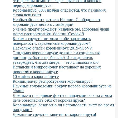
Что должны помнить владельцы собак и кошек в
период коронавируса
Коронавирус: 80% врачей опасаются, что пандемия
снова вспыхнет
Необычайное открытие в Италии. Свободное от
коронавируса место в Ломбардии
Ученые предупреждают: казалось бы, здоровые люди
могут распространять болезнь Covid-19
Какими средствами можно обеззараживать
поверхности, зараженные коронавирусом?
Насколько опасен коронавирус 2019-nCoV?
Эпидемия коронавируса: должна ли социальная
дистанция быть еще больше? Исследователь
утверждает, что два метра — это слишком мало
Испанский микробиолог настаивает на хороших
новостях о коронавирусе
10 мифов о коронавирусе
Кондиционер распространяет коронавирус?
Научные головоломки вокруг нового коронавируса из
Ухани
Ложные и правдивые факты о пандемии: как на самом
деле обезопасить себя от коронавируса?
Коронавирус: безопасно ли использовать лифт во время
пандемии?
Домашние средства защитят от коронавируса!