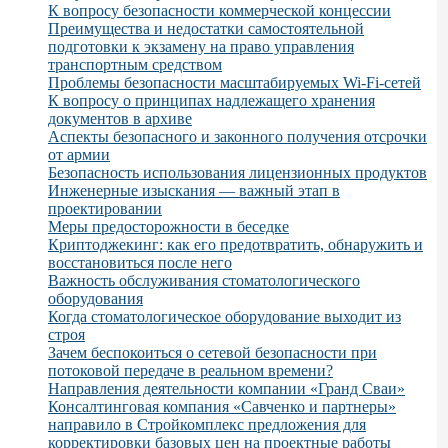
К вопросу безопасности коммерческой концессии
Преимущества и недостатки самостоятельной
подготовки к экзамену на право управления
транспортным средством
Проблемы безопасности масштабируемых Wi-Fi-сетей
К вопросу о принципах надлежащего хранения
документов в архиве
Аспекты безопасного и законного получения отсрочки
от армии
Безопасность использования лицензионных продуктов
Инженерные изыскания — важный этап в
проектировании
Меры предосторожности в беседке
Криптоджекинг: как его предотвратить, обнаружить и
восстановиться после него
Важность обслуживания стоматологического
оборудования
Когда стоматологическое оборудование выходит из
строя
Зачем беспокоиться о сетевой безопасности при
потоковой передаче в реальном времени?
Направления деятельности компании «Гранд Сваи»
Консалтинговая компания «Савченко и партнеры»
направило в Стройкомплекс предложения для
корректировки базовых цен на проектные работы