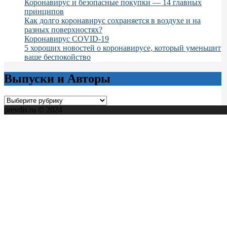
Коронавирус и безопасные покупки — 14 главных
принципов
Как долго коронавирус сохраняется в воздухе и на
разных поверхностях?
Коронавирус COVID-19
5 хороших новостей о коронавирусе, который уменьшит
ваше беспокойство
Выпуски и Авторы
Выпуски
и
prevdis.ru © 2024
Авторы