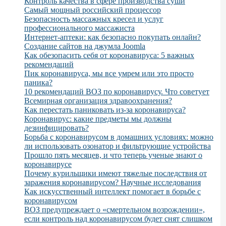
Контроль качества в сфере производства суши
Самый мощный российский процессор
Безопасность массажных кресел и услуг
профессионального массажиста
Интернет-аптеки: как безопасно покупать онлайн?
Создание сайтов на джумла Joomla
Как обезопасить себя от коронавируса: 5 важных
рекомендаций
Пик коронавируса, мы все умрем или это просто
паника?
10 рекомендаций ВОЗ по коронавирусу. Что советует
Всемирная организация здравоохранения?
Как перестать паниковать из-за коронавируса?
Коронавирус: какие предметы мы должны
дезинфицировать?
Борьба с коронавирусом в домашних условиях: можно
ли использовать озонатор и фильтрующие устройства
Прошло пять месяцев, и что теперь ученые знают о
коронавирусе
Почему курильщики имеют тяжелые последствия от
заражения коронавирусом? Научные исследования
Как искусственный интеллект помогает в борьбе с
коронавирусом
ВОЗ предупреждает о «смертельном возрождении»,
если контроль над коронавирусом будет снят слишком