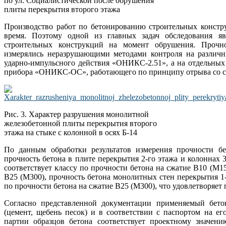
по ул. Социалистической после обрушения
плиты перекрытия второго этажа
Производство работ по бетонированию строительных констру
время. Поэтому одной из главных задач обследования яв
строительных конструкций на момент обрушения. Прочно
измерялись неразрушающими методами контроля на различн
ударно-импульсного действия «ОНИКС-2.51», а на отдельных
прибора «ОНИКС-ОС», работающего по принципу отрыва со ск
Рис. 3. Характер разрушения монолитной
железобетонной плиты перекрытия второго
этажа на стыке с колонной в осях Б-14
По данным обработки результатов измерения прочности бе
прочность бетона в плите перекрытия 2-го этажа и колоннах 3
соответствует классу по прочности бетона на сжатие В10 (М15
В25 (М300), прочность бетона монолитных стен перекрытия 1-г
по прочности бетона на сжатие В25 (М300), что удовлетворяе
Согласно представленной документации применяемый бето
(цемент, щебень песок) и в соответствии с паспортом на е
партии образцов бетона соответствует проектному значен