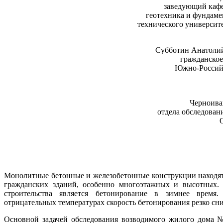
заведующий кафе
геотехника и фундам
технического университе
Субботин Анатоли
гражданское
Южно-Российс
Черноива
отдела обследован
Монолитные бетонные и железобетонные конструкции находят
гражданских зданий, особенно многоэтажных и высотных.
строительства является бетонирование в зимнее время.
отрицательных температурах скорость бетонирования резко сн
Основной задачей обследования возводимого жилого дома №