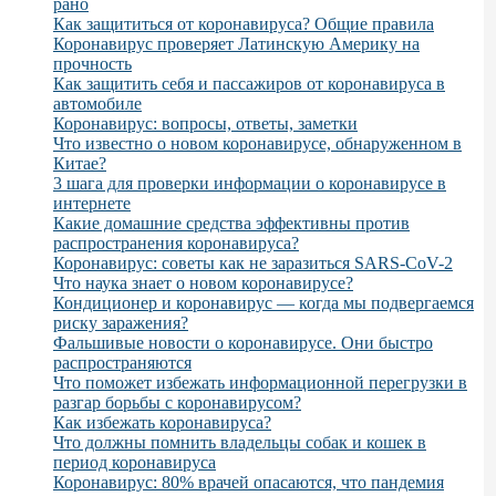
рано
Как защититься от коронавируса? Общие правила
Коронавирус проверяет Латинскую Америку на
прочность
Как защитить себя и пассажиров от коронавируса в
автомобиле
Коронавирус: вопросы, ответы, заметки
Что известно о новом коронавирусе, обнаруженном в
Китае?
3 шага для проверки информации о коронавирусе в
интернете
Какие домашние средства эффективны против
распространения коронавируса?
Коронавирус: советы как не заразиться SARS-CoV-2
Что наука знает о новом коронавирусе?
Кондиционер и коронавирус — когда мы подвергаемся
риску заражения?
Фальшивые новости о коронавирусе. Они быстро
распространяются
Что поможет избежать информационной перегрузки в
разгар борьбы с коронавирусом?
Как избежать коронавируса?
Что должны помнить владельцы собак и кошек в
период коронавируса
Коронавирус: 80% врачей опасаются, что пандемия