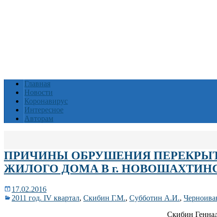
Главная
Новости
Коронавирус
Интересное
Авторам
ПРИЧИНЫ ОБРУШЕНИЯ ПЕРЕКРЫ
ЖИЛОГО ДОМА В г. НОВОШАХТИН
17.02.2016
2011 год. IV квартал
,
Скибин Г.М.
,
Субботин А.И.
,
Черноива
Скибин Геннад