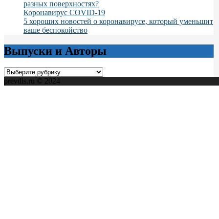
разных поверхностях?
Коронавирус COVID-19
5 хороших новостей о коронавирусе, который уменьшит
ваше беспокойство
Выпуски и Авторы
Выпуски
и
prevdis.ru © 2024
Авторы