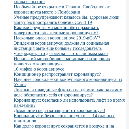
снова вспыхнет
Необычайное открытие в Италии. Свободное от
коронавируса место в Ломбардии
Ученые предупреждают: казалось бы, здоровые люди
могут распространять болезнь Covid-19
Какими средствами можно обеззараживать
поверхности, зараженные коронавирусом?
Насколько опасен коронавирус 2019-nCoV?
Эпидемия коронавируса: должна ли социальная
дистанция быть еще больше? Исследователь
утверждает, что два метра — это слишком мало
Испанский микробиолог настаивает на хороших
новостях о коронавирусе
10 мифов о коронавирусе
Кондиционер распространяет коронавирус?
Научные головоломки вокруг нового коронавируса из
Ухани
Ложные и правдивые факты о пандемии: как на самом
деле обезопасить себя от коронавируса?
Коронавирус: безопасно ли использовать лифт во время
пандемии?
Домашние средства защитят от коронавируса!
Коронавирус и безопасные покупки — 14 главных
принципов
Как долго коронавирус сохраняется в воздухе и на