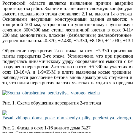
Ростовской области является выявление причин аварий
производства работ. Здание в плане имеет сложную конфигурац
высота подвального этажа составляет 2,1 м, высота 1-го этажа –
Основными несущими конструкциями здания являются: м
толщиной 500 мм, устроенная по уплотненному грунтовому
сечением 300×300 мм; стены лестничной клетки в осях 9-1
200 мм; монолитные, плоские (безбалочные) железобетонны
устроенные на отм. -0.370, +2.480, +5.330, +8.180, +11.030, +13.
Обрушение перекрытия 2-го этажа на отм. +5.330 произошл
плиты перекрытия 3-го этажа. Установлено, что при произво
подверглась динамическому удару оборвавшейся емкости с бе
разрушено перекрытие 2-го этажа на отм. +5.330 на участках в о
осях 13-16×А и 1-9×И-М в плите выявлены косые трещины 
наблюдается расслоение бетона вдоль арматурных стержней и
то, что плита перекрытия на этих участках находится в предель
Рис. 1. Схема обрушения перекрытия 2-го этажа
Рис. 2. Фасад в осях 1-16 жилого дома №27