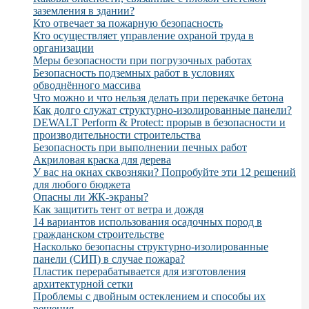
заземления в здании?
Кто отвечает за пожарную безопасность
Кто осуществляет управление охраной труда в
организации
Меры безопасности при погрузочных работах
Безопасность подземных работ в условиях
обводнённого массива
Что можно и что нельзя делать при перекачке бетона
Как долго служат структурно-изолированные панели?
DEWALT Perform & Protect: прорыв в безопасности и
производительности строительства
Безопасность при выполнении печных работ
Акриловая краска для дерева
У вас на окнах сквозняки? Попробуйте эти 12 решений
для любого бюджета
Опасны ли ЖК-экраны?
Как защитить тент от ветра и дождя
14 вариантов использования осадочных пород в
гражданском строительстве
Насколько безопасны структурно-изолированные
панели (СИП) в случае пожара?
Пластик перерабатывается для изготовления
архитектурной сетки
Проблемы с двойным остеклением и способы их
решения