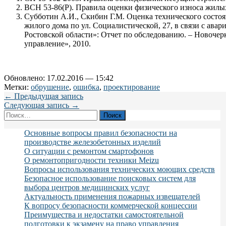
ВСН 53-86(Р). Правила оценки физического износа жилых
Субботин А.И., Скибин Г.М. Оценка технического состо
жилого дома по ул. Социалистической, 27, в связи с ав
Ростовской области»: Отчет по обследованию. – Новоче
управление», 2010.
Обновлено: 17.02.2016 — 15:42
Метки:
обрушение
,
ошибка
,
проектирование
← Предыдущая запись
Следующая запись →
Найти:
Основные вопросы правил безопасности на
производстве железобетонных изделий
О ситуации с ремонтом смартофонов
О ремонтопригодности техники Meizu
Вопросы использования технических моющих средств
Безопасное использование поисковых систем для
выбора центров медицинских услуг
Актуальность применения пожарных извещателей
К вопросу безопасности коммерческой концессии
Преимущества и недостатки самостоятельной
подготовки к экзамену на право управления