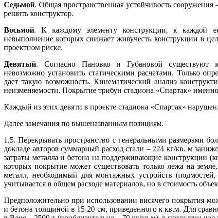
Седьмой
. Общая пространственная устойчивость сооружения –
решить конструктор.
Восьмой
. К каждому элементу конструкции, к каждой ее
невыполнение которых снижает живучесть конструкции в цел
проектном риске.
Девятый
. Согласно Пановко и Губановой существуют ко
невозможно установить статическими расчетами. Только опр
дает такую возможность. Кинематический анализ конструкти
неизменяемости. Покрытие трибун стадиона «Спартак» именно т
Каждый из этих девяти в проекте стадиона «Спартак» нарушен
Далее замечания по вышеназванным позициям.
1,5. Перекрывать пространство с генеральными размерами бо
докладе авторов суммарный расход стали – 224 кг/кв. м заниж
затраты металла и бетона на поддерживающие конструкции (ко
которых покрытие может существовать только лежа на земле.
металл, необходимый для монтажных устройств (подмостей, р
учитывается в общем расходе материалов, но в стоимость объек
Предположительно при использовании висячего покрытия можн
и бетона толщиной в 15-20 см, приведенного к кв.м. Для сравн
в Вене – 2500 т (приблизительно – 70 кг/кв.м), в покрытии н