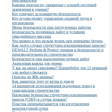
обогревателей
Каковы опасности, связанные с плохой системой
заземления в здании?
Кто отвечает за пожарную безопасность
Кто осуществляет управление охраной труда в
организации
Меры безопасности при погрузочных работах
Безопасность подземных работ в условиях
обводнённого массива
Что можно и что нельзя делать при перекачке бетона
Как долго служат структурно-изолированные панели?
DEWALT Perform & Protect: прорыв в безопасности и
производительности строительства
Безопасность при выполнении печных работ
Акриловая краска для дерева
У вас на окнах сквозняки? Попробуйте эти 12 решений
для любого бюджета
Опасны ли ЖК-экраны?
Как защитить тент от ветра и дождя
14 вариантов использования осадочных пород в
гражданском строительстве
Насколько безопасны структурно-изолированные
панели (СИП) в случае пожара?
Пластик перерабатывается для изготовления
архитектурной сетки