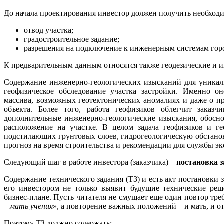
До начала проектирования инвестор должен получить необход
отвод участка;
градостроительное задание;
разрешения на подключение к инженерным системам город
К предварительным данным относятся также геодезические и 
Содержание инженерно-геологических изысканий для уникаль
геофизическое обследование участка застройки. Именно о
массива, возможных геотектонических аномалиях и даже о пр
объекта. Более того, работа геофизиков облегчит заказч
дополнительные инженерно-геологические изыскания, обосно
расположение на участке. В целом задача геофизиков и г
подстилающих грунтовых слоев, гидрогеологическую обстанов
прогноз на время строительства и рекомендации для службы эк
Следующий шаг в работе инвестора (заказчика) –
постановка з
Содержание технического задания (ТЗ) и есть акт постановки 
его инвестором не только выявит будущие технические реш
бизнес-плане. Пусть читателя не смущает еще один повтор тре
– мать учения
», а повторение важных положений – и мать, и от
Поэтому ТЗ должно содержать: