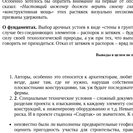
Особенно хотелось бы обратить внимание на первые от опо
сказал: «
Настоящий инженер должен верить своему гла
«конструктивная мощь» этих растяжек визуально несоизм
призваны удерживать.
О фундаментах.
Выбор арочных устоев в виде «стены в грунт
случае без соединяющих элементов – распорок и затяжек – буд
силу своей технологической природы, а уж при тех, что вып
говорить не приходиться. Отказ от затяжек и распорок – вряд л
Выводы в целом по 
Авторы, особенно это относится к архитекторам, любя
везде, даже там, где не нужно, нарушая собствен
плоскостными конструкциями, так уж будьте последовате
фермы.
2
. Специальные технические условия – сложный докумен
разделам проекта: к изысканиям, к каждому элементу со
конструкций, к инженерному оборудованию и т.д. Невып
риска. И в проекте стадиона «Спартак» он значителен. К
неизвестно были ли выполнены предварительные геофиз
оценить пригодность участка для строительства, пра