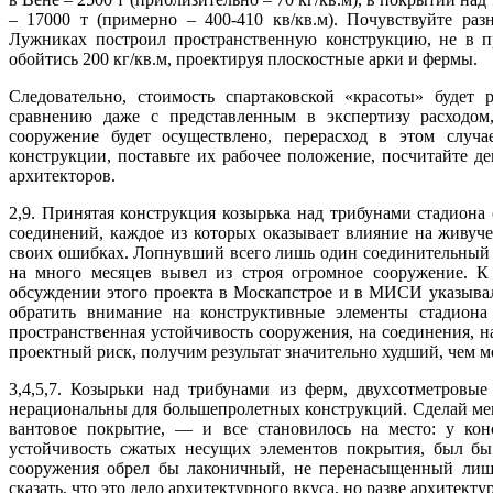
– 17000 т (примерно – 400-410 кв/кв.м). Почувствуйте ра
Лужниках построил пространственную конструкцию, не в п
обойтись 200 кг/кв.м, проектируя плоскостные арки и фермы.
Следовательно, стоимость спартаковской «красоты» будет 
сравнению даже с представленным в экспертизу расходом,
сооружение будет осуществлено, перерасход в этом случ
конструкции, поставьте их рабочее положение, посчитайте д
архитекторов.
2,9. Принятая конструкция козырька над трибунами стадиона 
соединений, каждое из которых оказывает влияние на живуче
своих ошибках. Лопнувший всего лишь один соединительный 
на много месяцев вывел из строя огромное сооружение. К
обсуждении этого проекта в Москапстрое и в МИСИ указывало
обратить внимание на конструктивные элементы стадиона
пространственная устойчивость сооружения, на соединения, н
проектный риск, получим результат значительно худший, чем м
3,4,5,7. Козырьки над трибунами из ферм, двухсотметровы
нерациональны для большепролетных конструкций. Сделай мем
вантовое покрытие, — и все становилось на место: у кон
устойчивость сжатых несущих элементов покрытия, был бы 
сооружения обрел бы лаконичный, не перенасыщенный лиш
сказать, что это дело архитектурного вкуса, но разве архитект