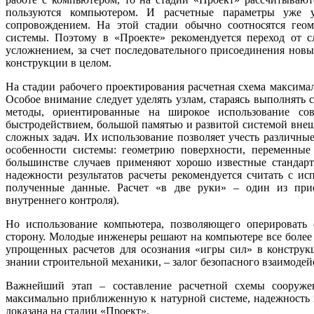
пользуются компьютером. И расчетные параметры уже 
сопровождением. На этой стадии обычно соотносятся геом
системы. Поэтому в «Проекте» рекомендуется переход от 
усложнением, за счет последовательного присоединения новы
конструкции в целом.
На стадии рабочего проектирования расчетная схема максима
Особое внимание следует уделять узлам, стараясь выполнят
методы, ориентированные на широкое использование со
быстродействием, большой памятью и развитой системой вне
сложных задач. Их использование позволяет учесть различны
особенности системы: геометрию поверхности, переменные
большинстве случаев применяют хорошо известные стандар
надежности результатов расчеты рекомендуется считать с и
полученные данные. Расчет «в две руки» – один из при
внутреннего контроля).
Но использование компьютера, позволяющего оперировать
сторону. Молодые инженеры решают на компьютере все более
упрощенных расчетов для осознания «игры сил» в конструк
знании строительной механики, – залог безопасного взаимоде
Важнейший этап – составление расчетной схемы сооружен
максимально приближенную к натурной системе, надежность 
доказана на стадии «Проект».