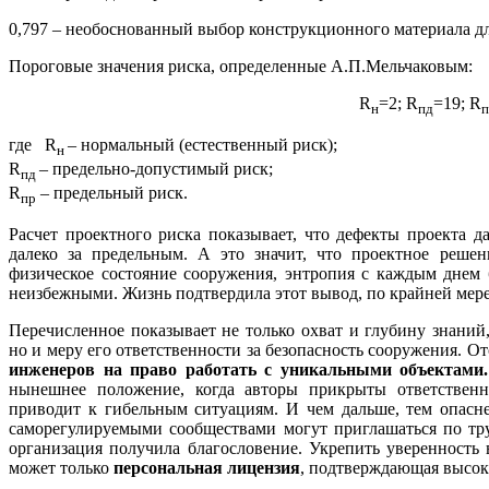
0,797 – необоснованный выбор конструкционного материала д
Пороговые значения риска, определенные А.П.Мельчаковым:
R
=2; R
=19; R
н
пд
п
где R
– нормальный (естественный риск);
н
R
– предельно-допустимый риск;
пд
R
– предельный риск.
пр
Расчет проектного риска показывает, что дефекты проекта д
далеко за предельным. А это значит, что проектное реше
физическое состояние сооружения, энтропия с каждым днем 
неизбежными. Жизнь подтвердила этот вывод, по крайней мере
Перечисленное показывает не только охват и глубину знаний
но и меру его ответственности за безопасность сооружения. 
инженеров на право работать с уникальными объектами
нынешнее положение, когда авторы прикрыты ответственно
приводит к гибельным ситуациям. И чем дальше, тем опасне
саморегулируемыми сообществами могут приглашаться по тр
организация получила благословение. Укрепить уверенность 
может только
персональная лицензия
, подтверждающая высок