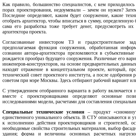
Как правило, большинство специалистов, с кем приходилось
порах проектирования, недоумевали – зачем он нужен? Зате
Последние определяют, каким будет сооружение, какие тех
отобрать архитектор, чтобы вписаться в сумму, определенную 
сама его разработка тоже требует денег, предусмотреть их
архитектора проекта.
Согласованные инвестором ТЗ и градостроительное зада
предполагаемая функция сооружения, обработанная инфор
сознании автора-архитектора преломляются в субъективные 
рождается прообраз будущего сооружения. Различные его ва
инженеров-конструкторов, на основе предварительных данных
находят отражение в концептуальном проекте, который, про
технический совет проектного института, а после одобрения
советом при мэре Москвы. Здесь отбирают рабочий вариант и
С утверждением отобранного варианта в работу включается 
вместе с проектировщиками определяют основные пози
исследованиями модели, расчетами для составления специальн
Специальные технические условия
– продукт «сиюминутн
единственного уникального объекта. В СТУ описываются и уз
к исполнению действия проектировщиков и строителей, ос
необходимые свойства строительных материалов, выбор фасад
здания; форма и величины основных расчетных нагрузок