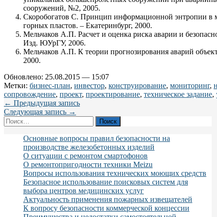
сооружений, №2, 2005.
Скоробогатов С. Принцип информационной энтропии в 
горных пластов. – Екатеринбург, 2000.
Мельчаков А.П. Расчет и оценка риска аварии и безопасн
Изд. ЮУрГУ, 2006.
Мельчаков А.П. К теории прогнозирования аварий объект
2000.
Обновлено: 25.08.2015 — 15:07
Метки:
бизнес-план
,
инвестор
,
конструирование
,
мониторинг
,
сопровождение
,
проект
,
проектирование
,
техническое задание
,
← Предыдущая запись
Следующая запись →
Найти:
Основные вопросы правил безопасности на
производстве железобетонных изделий
О ситуации с ремонтом смартофонов
О ремонтопригодности техники Meizu
Вопросы использования технических моющих средств
Безопасное использование поисковых систем для
выбора центров медицинских услуг
Актуальность применения пожарных извещателей
К вопросу безопасности коммерческой концессии
Преимущества и недостатки самостоятельной