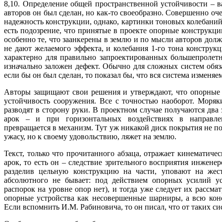
8,10. Определение общей пространственной устойчивости – 
авторов он был сделан, но как-то своеобразно. Совершенно оч
надежность конструкции, однако, картинки тоновых колебаний 
есть подозрение, что принятые в проекте опорные конструкци
особенно те, что заанкерены в землю и по мысли авторов долж
не дают желаемого эффекта, и колебания 1-го тона конструкци
характерно для правильно запроектированных большепролетн
изначально заложен дефект. Обычно для сложных систем обяз
если бы он был сделан, то показал бы, что вся система изменяем
Авторы защищают свои решения и утверждают, что опорные а
устойчивость сооружения. Все с точностью наоборот. Моряки
разводят в сторону руки. В проектном случае получаются дв
арок – и при горизонтальных воздействиях в направле
превращается в механизм. Тут уж никакой диск покрытия не п
ужасу, но к своему удовольствию, ляжет на землю.
Текст, только что прочитанного абзаца, отражает кинемати
арок, то есть он – следствие зрительного восприятия инженер
разделив цельную конструкцию на части, уповают на жес
абсолютного не бывает: под действием опорных усилий уст
распорок на уровне опор нет), и тогда уже следует их рассма
опорные устройства как несовершенные шарниры, а всю кон
Если вспомнить И.М. Рабиновича, то он писал, что от таких си