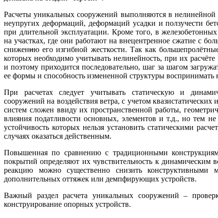
Расчеты уникальных сооружений выполняются в нелинейной п
неупругих деформаций, деформаций усадки и ползучести бе
при длительной эксплуатации. Кроме того, в железобетонных
на участках, где они работают на внецентренное сжатие с б
снижен
и
ю его изгибной жесткости. Так как большепролётны
которых необходимо учитывать нелинейность, при их расчёт
и поэтому приходится последовательно, шаг за шагом загруж
ее формы и способность измененной структуры воспринимать 
При расчетах следует учитывать статическую и динам
сооружений на воздействия ветра, с учетом квазистатических 
систем сложен ввиду их пространственной работы, геометри
влияния податливости основных, элементов и т.д., но тем н
устойчивость которых нельзя установить статическими расче
случаях оказаться действенным.
Повышенная по сравнению с традиционными конструкциями
покрытий определяют их чувствительность к динамическим в
реакцию можно существенно снизить конструктивными м
дополнительных оттяжек или демпфирующих устройств.
Важный раздел расчета уникальных сооружений – проверк
конструирование опорных устройств.