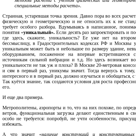
методы расчета с учетом физических или геометриче
специальные методы расчета».
Странная, устаревшая точка зрения. Давно пора во всех расч
физическую и геометрическую и не относить их к не стан
требует особого разбора. Вдумываясь в написанное, поним
понятия «
уникальный».
Если десять раз запроектировать и по
где здесь, скажите, уникальность? Ее уже нет на второ
бессмыслицу, в Градостроительных кодексах РФ и Москвы ун
уникальным может быть и небольшое по размеру здание, нев
оборудованием, посаженное на впервые встретившееся 
источникам сильной вибрации и т.д. Но здесь возникает во
уникальности не так уж и плоха? В Москве 20-метровая консоль
и сям в первый раз, уникумы значит. Тогда вернусь к тому, 
интересного и в первый раз, должно изучаться и обобщаться, с
Так куётся знание, так создаются условия для роста профессио
его.
И еще два примера.
Метрополитены, аэропорты и то, что на них похоже, по опред
ветров, функциональная загрузка делают единственным в с
особо не требуется: попробуй, не учти особенности, прису
избежать.
А что значит «
наличие конструкций и конструктивны