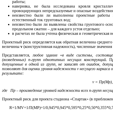
работы;
наверняка, не была исследована кровля кристалли
провоцирующих непредсказуемые и опасные воздействия н
неизвестно были ли выполнены проектные работы п
естественный ток грунтовых вод;
неизвестно были ли выявлены свойства грунтового осно
продольном сжатии – для каждого устоя отдельно;
в расчетах не была учтена физическая и геометрическая
Проектный риск определяется как обратная величина среднего
величины
v
(конструктивная надежность), численные значения к
Представляется, любое здание «
в виде системы, состояще
(возведенных)
n
-групп однотипных несущих конструкций
. П
допущенные в одной из групп, не зависят от ошибок, допущ
позволяют для оценки уровня надежности ν несущего каркас
результате:
ν = Пр(Мр),
где Пр – произведение уровней надежности всех
n
-групп несу
Проектный риск для проекта стадиона «Спартак» (в приближен
R=1/MV=1/П(МР)=1/0,945*0,945*0,595*0,25*0,50*0,355*0,70