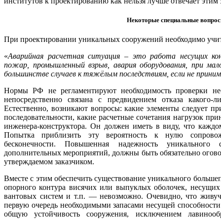
институтов к проектированию как нельзя лучше отвечает этим 
Некоторые специальные вопрос
При проектировании уникальных сооружений необходимо учит
«
Аварийная расчетная ситуация – это работа несущих кон
пожар, промышленный взрыв, авария оборудования, при мал
большинстве случаев к тяжёлым последствиям, если не прини
Нормы РФ не регламентируют необходимость проверки нес
непосредственно связана с предвидением отказа какого-л
Естественно, возникают вопросы: какие элементы следует при
последовательности, какие расчетные сочетания нагрузок прин
инженера-конструктора. Он должен иметь в виду, что кажд
Попытка приблизить эту вероятность к нулю сопровож
бесконечности. Повышенная надежность уникального
дополнительных мероприятий, должны быть обязательно огово
утверждаемом заказчиком.
Вместе с этим обеспечить существование уникального больше
опорного контура висячих или выпуклых оболочек, несущих
вантовых систем и т.п. — невозможно. Очевидно, что живуч
первую очередь необходимыми запасами несущей способности
общую устойчивость сооружения, исключением лавинооб