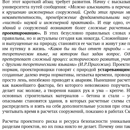
Вот этот короткий абзац требует развития. Начну с высказы
университета путей сообщения: «
Можно изыскивать и перечис
к крушению инженерных сооружений. Среди этих причин м
некомпетентность, пренебрежение фундаментальными на
«чистой» наукой и инженерной практикой».
И еще одно, о
зданий и сооружений возникают более сложные расчетн
проектированию».
В этих безусловно правильных словах 
правильны, но и актуальны сегодня как никогда. Сложнейши
и выпущенные на природу, становятся ее частью и живут уже по
им путевку в жизнь. «
Каков бы ни был ответ природы – 
теоретическом языке, на котором был задан вопрос. О
претерпевает сложный процесс исторического развития, у
с другими теоретическими языками» (И.Р.Пригожин).
Проекти
нормам, проектировщики говорят с природой
устаревающи
созданные далеко вчера нормативы, нехватка времени, провоци
просто лень, неизбежно приводят к авариям. Нынешние расче
как важнейшего фактора, без которого невозможно поручить
делает нас моложе, а творения наших рук и ума – крепче. Н
основных строительных материалов – бетона и стали – у
опасными становятся здания, в которых расчетные схемы ст
распределить и взять на себя дополнительные усилия при отк
учитывать время в расчетах сооружений, показано в работах С
Расчеты проектного риска и ресурса безопасности уникаль
разделам проектов, но их пока никто не делает. Почему они т