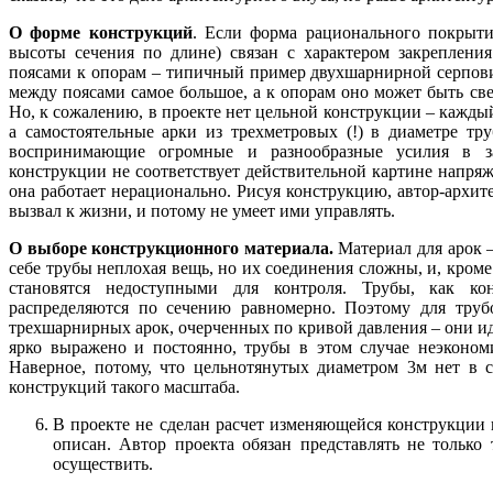
О форме конструкций
. Если форма рационального покрытия
высоты сечения по длине) связан с характером закреплени
поясами к опорам – типичный пример двухшарнирной серпови
между поясами самое большое, а к опорам оно может быть св
Но, к сожалению, в проекте нет цельной конструкции – каждый
а самостоятельные арки из трехметровых (!) в диаметре тр
воспринимающие огромные и разнообразные усилия в за
конструкции не соответствует действительной картине напряж
она работает нерационально. Рисуя конструкцию, автор-архите
вызвал к жизни, и потому не умеет ими управлять.
О выборе конструкционного материала.
Материал для арок 
себе трубы неплохая вещь, но их соединения сложны, и, кроме
становятся недоступными для контроля. Трубы, как ко
распределяются по сечению равномерно. Поэтому для труб
трехшарнирных арок, очерченных по кривой давления – они ид
ярко выражено и постоянно, трубы в этом случае неэконо
Наверное, потому, что цельнотянутых диаметром 3м нет в 
конструкций такого масштаба.
В проекте не сделан расчет изменяющейся конструкции 
описан. Автор проекта обязан представлять не только
осуществить.