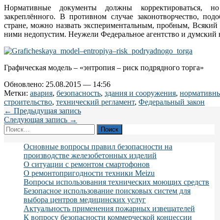
Нормативные документы должны корректироваться, но 
закреплённого. В противном случае законотворчество, под
стране, можно назвать экспериментальным, пробным, Всякий 
ними недопустим. Неужели Федеральное агентство и думский н
Графическая модель – «энтропия – риск подрядного торга»
Обновлено: 25.08.2015 — 14:56
Метки:
авария
,
безопасность
,
здания и сооружения
,
нормативн
строительство
,
технический регламент
,
Федеральный закон
← Предыдущая запись
Следующая запись →
Найти:
Основные вопросы правил безопасности на
производстве железобетонных изделий
О ситуации с ремонтом смартофонов
О ремонтопригодности техники Meizu
Вопросы использования технических моющих средств
Безопасное использование поисковых систем для
выбора центров медицинских услуг
Актуальность применения пожарных извещателей
К вопросу безопасности коммерческой концессии