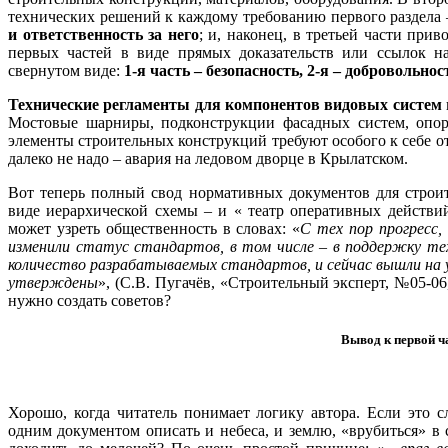
технических решений к каждому требованию первого раздела 
и ответственность за него
; и, наконец, в третьей части при
первых частей в виде прямых доказательств или ссылок н
свернутом виде:
1-я часть – безопасность, 2-я – добровольнос
Технические регламенты для компонентов видовых систем
Мостовые шарниры, подконструкции фасадных систем, опор
элементы строительных конструкций требуют особого к себе от
далеко не надо – авария на ледовом дворце в Крылатском.
Вот теперь полный свод нормативных документов для строит
виде иерархической схемы – и « театр оперативных действий
может узреть общественность в словах: «
С тех пор прогресс,
изменили статус стандартов, в том числе – в поддержку тех
количество разрабатываемых стандартов, и сейчас вышли на у
утверждены
», (С.В. Пугачёв, «Строительный эксперт, №05-06
нужно создать советов?
Вывод к первой ч
Хорошо, когда читатель понимает логику автора. Если это с
одним документом описать и небеса, и землю, «врубиться» в