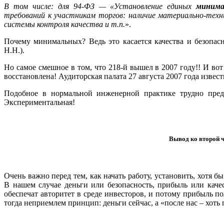
В том числе: для 94-ФЗ — «Установление единых
миним
требований к участникам торгов: наличие материально-техни
системы контроля качества и т.п.
».
Почему минимальных? Ведь это касается качества и безопас
Н.Н.).
Но самое смешное в том, что 218-й вышел в 2007 году!! И во
восстановлена! Аудиторская палата 27 августа 2007 года извест
Подобное в нормальной инженерной практике трудно предст
Экспериментальная!
Вывод ко второй 
Очень важно перед тем, как начать работу, установить, хотя бы 
В нашем случае деньги или безопасность, прибыль или качес
обеспечат авторитет в среде инвесторов, и потому прибыль по
тогда неприемлем принцип: деньги сейчас, а «после нас – хоть 