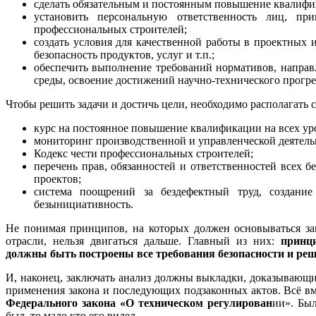
сделать обязательным и постоянным повышение квалифик
установить персональную ответственность лиц, пр
профессиональных строителей;
создать условия для качественной работы в проектных
безопасность продуктов, услуг и т.п.;
обеспечить выполнение требований нормативов, напра
среды, освоение достижений научно-технического прогре
Чтобы решить задачи и достичь цели, необходимо располагать 
курс на постоянное повышение квалификации на всех ур
мониторинг производственной и управленческой деятель
Кодекс чести профессиональных строителей;
перечень прав, обязанностей и ответственностей всех
проектов;
система поощрений за бездефектный труд, создани
безынициативность.
Не понимая принципов, на которых должен основываться за
отрасли, нельзя двигаться дальше. Главный из них:
принц
должны быть построены все требования безопасности и ре
И, наконец, заключать анализ должны выкладки, доказывающ
применения закона и последующих подзаконных актов. Всё вм
Федерального закона «О техническом регулирован
ии». Был
был, то мало кто его видел.