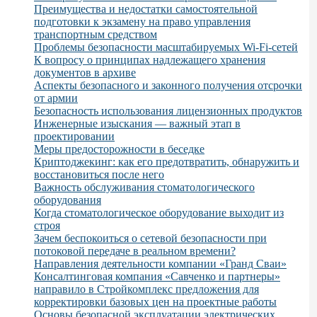
Преимущества и недостатки самостоятельной
подготовки к экзамену на право управления
транспортным средством
Проблемы безопасности масштабируемых Wi-Fi-сетей
К вопросу о принципах надлежащего хранения
документов в архиве
Аспекты безопасного и законного получения отсрочки
от армии
Безопасность использования лицензионных продуктов
Инженерные изыскания — важный этап в
проектировании
Меры предосторожности в беседке
Криптоджекинг: как его предотвратить, обнаружить и
восстановиться после него
Важность обслуживания стоматологического
оборудования
Когда стоматологическое оборудование выходит из
строя
Зачем беспокоиться о сетевой безопасности при
потоковой передаче в реальном времени?
Направления деятельности компании «Гранд Сваи»
Консалтинговая компания «Савченко и партнеры»
направило в Стройкомплекс предложения для
корректировки базовых цен на проектные работы
Основы безопасной эксплуатации электрических