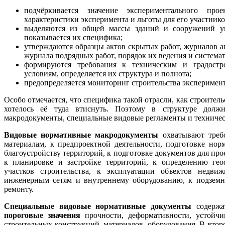
подчёркивается значение экспериментального прое
характеристики эксперимента и льготы для его участнико
выделяются из общей массы зданий и сооружений ун
показывается их специфика;
утверждаются образцы актов скрытых работ, журналов а
журнала подрядных работ, порядок их ведения и система
формируются требования к техническим и градостр
условиям, определяется их структура и полнота;
предопределяется мониторинг строительства эксперимен
Особо отмечается, что специфика такой отрасли, как строитель
хотелось её туда втиснуть. Поэтому в структуре дол
макродокументы, специальные видовые регламенты и техничес
Видовые нормативные макродокументы
охватывают треб
материалам, к предпроектной деятельности, подготовке нор
благоустройству территорий, к подготовке документов для про
к планировке и застройке территорий, к определению гео
участков строительства, к эксплуатации объектов недв
инженерным сетям и внутреннему оборудованию, к подземн
ремонту.
Специальные видовые нормативные документы
содержа
пороговые значения
прочности, деформативности, устойчи
строительных конструкций, материалов, оборудования. В вто