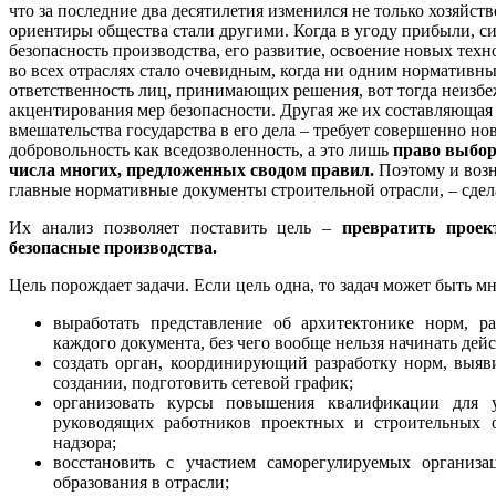
что за последние два десятилетия изменился не только хозяйст
ориентиры общества стали другими. Когда в угоду прибыли, 
безопасность производства, его развитие, освоение новых тех
во всех отраслях стало очевидным, когда ни одним нормативны
ответственность лиц, принимающих решения, вот тогда неизбе
акцентирования мер безопасности. Другая же их составляющая
вмешательства государства в его дела – требует совершенно н
добровольность как вседозволенность, а это лишь
право выбор
числа многих, предложенных сводом правил.
Поэтому и воз
главные нормативные документы строительной отрасли, – сдел
Их анализ позволяет поставить цель –
превратить проек
безопасные производства.
Цель порождает задачи. Если цель одна, то задач может быть мн
выработать представление об архитектонике норм, ра
каждого документа, без чего вообще нельзя начинать дейс
создать орган, координирующий разработку норм, выяв
создании, подготовить сетевой график;
организовать курсы повышения квалификации для уч
руководящих работников проектных и строительных ор
надзора;
восстановить с участием саморегулируемых организа
образования в отрасли;