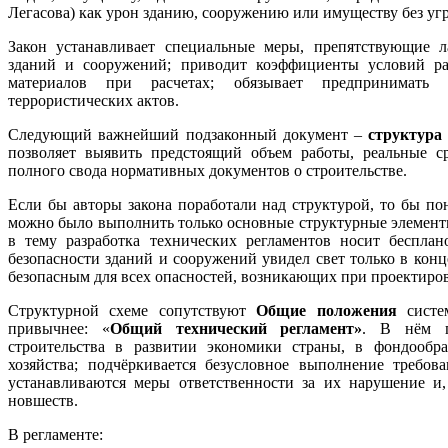
Легасова) как урон зданию, сооружению или имуществу без уг
Закон устанавливает специальные меры, препятствующие 
зданий и сооружений; приводит коэффициенты условий раб
материалов при расчетах; обязывает предпринимать
террористических актов.
Следующий важнейший подзаконный документ –
структура
позволяет выявить предстоящий объем работы, реальные с
полного свода нормативных документов о строительстве.
Если бы авторы закона поработали над структурой, то бы поня
можно было выполнить только основные структурные элементы, 
в тему разработка технических регламентов носит бесплан
безопасности зданий и сооружений увидел свет только в кон
безопасным для всех опасностей, возникающих при проектиров
Структурной схеме сопутствуют
Общие положения
систем
привычнее: «
Общий технический регламент»
. В нём п
строительства в развитии экономики страны, в фондообр
хозяйства; подчёркивается безусловное выполнение требова
устанавливаются меры ответственности за их нарушение и
новшеств.
В регламенте: