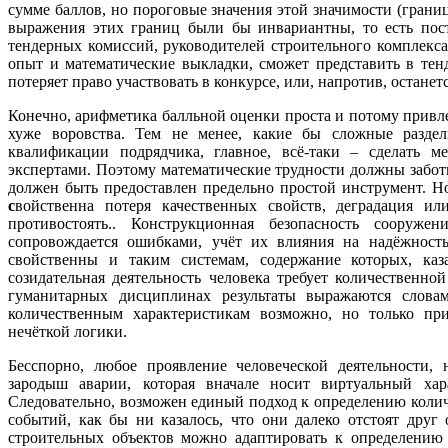
сумме баллов, но пороговые значения этой значимости (гран
выражения этих границ были бы инвариантны, то есть пост
тендерных комиссий, руководителей строительного комплекса и
опыт и математические выкладки, сможет представить в те
потеряет право участвовать в конкурсе, или, напротив, останетс
Конечно, арифметика балльной оценки проста и потому привлека
хуже воровства. Тем не менее, какие бы сложные разде
квалификации подрядчика, главное, всё-таки – сделать м
экспертами. Поэтому математические трудности должны забот
должен быть предоставлен предельно простой инструмент. Н
с
войственна потеря качественных свойств, деградация ил
противостоять.. Конструкционная безопасность сооруже
сопровождается ошибками, учёт их влияния на надёжность
свойственны и таким системам, содержание которых, каз
созидательная деятельность человека требует количественно
гуманитарных дисциплинах результаты выражаются словам
количественным характеристикам возможно, но только пр
нечёткой логики.
Бесспорно, любое проявление человеческой деятельности,
зародыш аварии, которая вначале носит виртуальный хара
Следовательно, возможен единый подход к определению коли
событий, как бы ни казалось, что они далеко отстоят друг
строительных объектов можно адаптировать к определению 