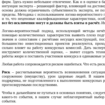
фирм. Здесь нужно небольшое отвлечение. Как и в оценке в ба
интуиция эксперта – решающий фактор, влияющий на достовер
основа должна ограничивать субъективность эксперта, не п
пределы. Методика с использованием логико-вероятностного п
и то, что неценовые квалификационные характеристики, особ
все без исключения могут и должны быть взяты в расчёт.
Ин
Логико-вероятностный подход, использующий методы нечё
помощью количественных характеристик выявить плохо подг
значим и сопоставим с расчётами несущих конструкций, пос
большинство инвестиционных проектов реализуются, прохо
сильно влияет на работу конкурсных комиссий. Дать экспер
инструмент количественной оценки, – значит создать техн
работы жюри и поставить участников конкурса в одинаковые у
Любая работа сопровождается риском ошибиться. Что есть риск
Риск
– рассчитываемая вероятность возникновения ситуаци
сооружению (имуществу), урон здоровью людей. В нашем 
подрядчика, не подготовленного к выполнению конкурсных раб
прогнозируемыми последствиями.
Чтобы в дальнейшем не путаться в основных понятиях, следует
какого-то события, в нашем случае неблагоприятный выбор
события.