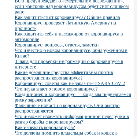
ВОЗ предупреждает о «смертельном возрождении»,
если контроль над коронавирусом будет снят слишком
рано
Как защититься от коронавируса? Общие правила
Коронавирус проверяет Латинскую Америку на
прочность
Как защитить себя и пассажиров от коронавируса в
автомобиле
Коронавирус: вопросы, ответы, заметки
Что известно о новом коронавирусе, обнаруженном в
Китае?
3 шага для проверки информации о коронавирусе в
интернете
Какие домашние средства эффективны против
распространения коронавируса?
Коронавирус: советы как не заразиться SARS-CoV-2
Что наука знает о новом коронавирусе?
Кондиционер и коронавирус — когда мы подвергаемся
риску заражения?
Фальшивые новости о коронавирусе. Они быстро
распространяются
Что поможет избежать информационной перегрузки в
разгар борьбы с коронавирусом?
Как избежать коронавируса?
Что должны помнить владельцы собак и кошек в