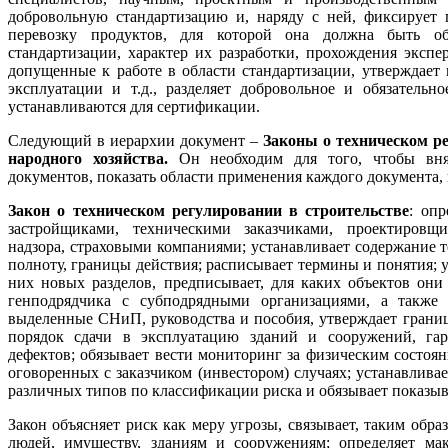
добровольную стандартизацию и, наряду с ней, фиксирует 
перевозку продуктов, для которой она должна быть об
стандартизации, характер их разработки, прохождения экспе
допущенные к работе в области стандартизации, утверждает
эксплуатации и т.д., разделяет добровольное и обязатель
устанавливаются для сертификации.
Следующий в иерархии документ –
Законы о техническом ре
народного хозяйства.
Он необходим для того, чтобы вня
документов, показать области применения каждого документа,
Закон о техническом регулировании в строительстве
: оп
застройщиками, техническими заказчиками, проектировщи
надзора, страховыми компаниями; устанавливает содержание т
полноту, границы действия; расписывает термины и понятия; 
них новых разделов, предписывает, для каких объектов они
генподрядчика с субподрядными организациями, а также 
выделенные СНиП, руководства и пособия, утверждает грани
порядок сдачи в эксплуатацию зданий и сооружений, га
дефектов; обязывает вести мониторинг за физическим состо
оговоренных с заказчиком (инвестором) случаях; устанавлива
различных типов по классификации риска и обязывает показыв
Закон объясняет риск как меру угрозы, связывает, таким обр
людей, имуществу, зданиям и сооружениям; определяет ма