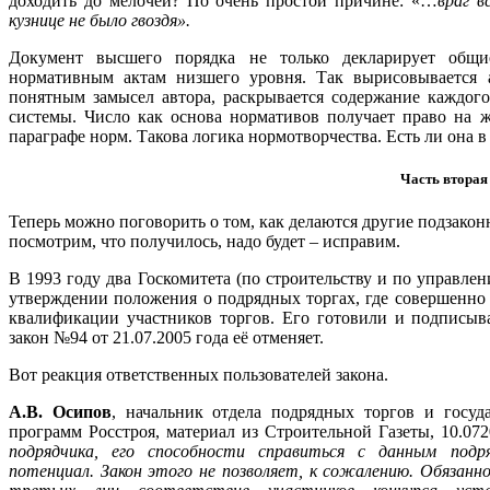
доходить до мелочей? По очень простой причине: «…
враг в
кузнице не было гвоздя».
Документ высшего порядка не только декларирует общи
нормативным актам низшего уровня. Так вырисовывается а
понятным замысел автора, раскрывается содержание каждог
системы. Число как основа нормативов получает право на 
параграфе норм. Такова логика нормотворчества. Есть ли она 
Часть вторая
Теперь можно поговорить о том, как делаются другие подзакон
посмотрим, что получилось, надо будет – исправим.
В 1993 году два Госкомитета (по строительству и по управл
утверждении положения о подрядных торгах, где совершенно
квалификации участников торгов. Его готовили и подписы
закон №94 от 21.07.2005 года её отменяет.
Вот реакция ответственных пользователей закона.
А.В. Осипов
, начальник отдела подрядных торгов и госуд
программ Росстроя, материал из Строительной Газеты, 10.07
подрядчика, его способности справиться с данным подря
потенциал. Закон этого не позволяет, к сожалению. Обязанн