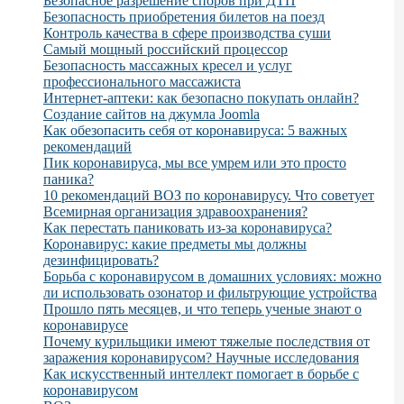
Безопасное разрешение споров при ДТП
Безопасность приобретения билетов на поезд
Контроль качества в сфере производства суши
Самый мощный российский процессор
Безопасность массажных кресел и услуг
профессионального массажиста
Интернет-аптеки: как безопасно покупать онлайн?
Создание сайтов на джумла Joomla
Как обезопасить себя от коронавируса: 5 важных
рекомендаций
Пик коронавируса, мы все умрем или это просто
паника?
10 рекомендаций ВОЗ по коронавирусу. Что советует
Всемирная организация здравоохранения?
Как перестать паниковать из-за коронавируса?
Коронавирус: какие предметы мы должны
дезинфицировать?
Борьба с коронавирусом в домашних условиях: можно
ли использовать озонатор и фильтрующие устройства
Прошло пять месяцев, и что теперь ученые знают о
коронавирусе
Почему курильщики имеют тяжелые последствия от
заражения коронавирусом? Научные исследования
Как искусственный интеллект помогает в борьбе с
коронавирусом