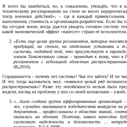
Я хотел бы ошибиться, но, к сожалению, убеждён, что в к
техническому регулированию на стене не висит иерархическ
театр военных действий», – где в каждый прямоугольник 
выполнения, стоимость и организация-разработчик. Если бы та
бы сегодня знали, когда удастся увидеть готовую систему те
какой экономический эффект «нанесут» стране её исполнители
«Есть еще целая группа регламентов, которые вносятс
продукций, на стекло, на отдельные установки и т
системы, подобной той, что присутствует в европейск
членов Таможенного союза
–
приводит к тому, что в Ро
регламентов с небольшой областью распространения
06,2010).
Спрашивается – почему нет системы? Чья это забота? И по ч
И что тогда жаловаться, мол, «
появился целый ряд техническ
распространения»
? Разве эту неизбежность нельзя было пре
видели, взгляд на проблему у них со своей колокольни – узкий,
«…была создана группа аффилированных организаций – 
же, случайно оказавшихся победителями конкурсов на
документов… профессионалы в областях знаний, соот
оказались на обочине. Поэтому, какого качества б
системную надежность и безопасность … нетрудн
ведомости», №5-6,2008).