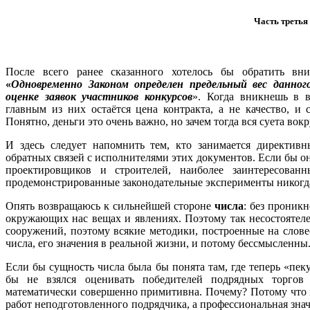
Часть третья
После всего ранее сказанного хотелось бы обратить вн
«
Одновременно Законом определен предельный вес данног
оценке заявок участников конкурсов
». Когда вникнешь в в
главным из них остаётся цена контракта, а не качество, и 
Понятно, деньги это очень важно, но зачем тогда вся суета вок
И здесь следует напомнить тем, кто занимается директивн
обратных связей с исполнителями этих документов. Если бы о
проектировщиков и строителей, наиболее заинтересован
продемонстрированные законодательные эксперименты никогда
Опять возвращаюсь к сильнейшей стороне
числа
: без проник
окружающих нас вещах и явлениях. Поэтому так несостоятеле
сооружений, поэтому всякие методики, построенные на слов
числа, его значения в реальной жизни, и потому бессмысленны
Если бы сущность числа была бы понята там, где теперь «пек
бы не взялся оценивать победителей подрядных торгов 
математически совершенно примитивна. Почему? Потому что в
работ неподготовленного подрядчика, а профессиональная зна