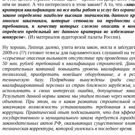
нём не знают. А что интересного в этом законе? А то, что
«
зак
критерия квалификации на все виды работ и услуг без огран
законе определена наиболее высокая значимость данного 
многим заказчикам, которые сетовали на трудности 
требования, к качеству которых сложно описать в кон
определен предельный вес данного критерия во избежание
конкурсов
». (Из материалов аудиторской палаты России).
Ну хорошо, Липецк далеко, улита везла закон, могла и заблуди
2009-го (!?) готовит тезисы для парламентских слушаний на т
«
серьезные опасения вызывает отсутствие при проведении ау
50 млн. рублей требований к квалификации строителей. Да
строительных компаний повышать уровень квалификации пе
технологий, приобретать новейшее оборудование, а в ре
техническую базу. Подрядчики вынуждены (ради сни
квалифицированный персонал из стран ближнего зарубежья, и
использовать в своих интересах ошибки, допущенные зака
Результат данной нормы закона мы увидим только через неко
объектов. При этом, ни о каком развитии строительной 
заказчикам возможность устанавливать требования к кв
коррупции. Практический опыт подсказывает, что для эффе
государственного и муниципального заказа требуется горазд
законодательных актов РФ, оказывающих существенное влиян
техническая корректура, которой увлеклись в последнее время.