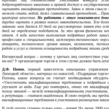
третьих лиц соответствие участников конкурса уст
добропорядочного заказчика и прямой доступ в государствен
оценивать квалификацию претендента. Закон в этом смысле 
может стать любой, даже сомнительный претендент… Правд
критерия качества.
Но работать с этим показателем дово
трудно оценить в рамках нового законодательства. Тем бол
законом: нам дается 10 дней на рассмотрение заявок (то ес
дней на определение победителя. За это время физически н
ответ. А ведь качество выполнения подрядных работ завис
профессиям и специальностям, инженерно-технического перс
аппарата, технического уровня машин, механизмов, технол
работ и услуг и степени оснащенности подрядчика этими сре
Интересный вопрос – почему у третьих лиц соответствие учас
ни-ни? У организаторов торгов в этом случае должен быть штат
Д.Ф. Попов
, первый заместитель начальника управления
Липецкой области», материал из новостей, «Подрядные торги»
Попова, какие вопросы он считает необходимым обсудить
«
Ужесточить квалификационные требования к подрядным 
упускает из вида. Еще раз повторюсь, отказ от квалифицир
пользу мнимой — между неквалифицированными участниками,
и репутации – считаем ошибочным. В свою очередь мы предла
квалификационные требования к участникам размещения заказ
В этой цитате странно только одно – время! На дворе 2009 го