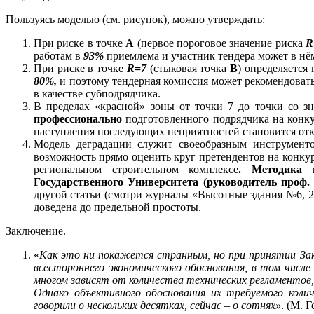
Пользуясь моделью (см. рисунок), можно утверждать:
При риске в точке
А
(первое пороговое значение риска
R
работам в
93%
приемлема и участник тендера может в нём
При риске в точке
R
=7
(стыковая точка
В
) определяется
80%,
и поэтому тендерная комиссия может рекомендоват
в качестве субподрядчика.
В пределах «красной» зоны от точки 7 до точки со з
профессионально
подготовленного подрядчика на конку
наступления последующих неприятностей становится откр
Модель деградации служит своеобразным инструменто
возможность прямо оценить круг претендентов на конкур
региональном строительном комплексе
. Методика 
Государственного Университета (руководитель проф.
другой статьи (смотри журналы «Высотные здания №6, 20
доведена до предельной простоты.
Заключение.
«
Как это ни покажется странным, но при принятии Зак
всестороннего экономического обоснования, в том числ
многом зависят от количества технических регламентов
Однако объективного обоснования их требуемого коли
говорили о нескольких десятках, сейчас – о сотнях»
. (М. 