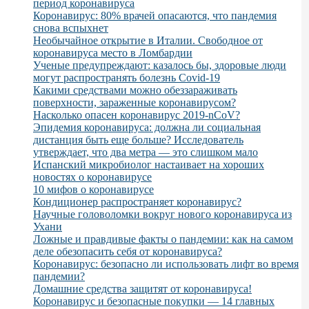
период коронавируса
Коронавирус: 80% врачей опасаются, что пандемия
снова вспыхнет
Необычайное открытие в Италии. Свободное от
коронавируса место в Ломбардии
Ученые предупреждают: казалось бы, здоровые люди
могут распространять болезнь Covid-19
Какими средствами можно обеззараживать
поверхности, зараженные коронавирусом?
Насколько опасен коронавирус 2019-nCoV?
Эпидемия коронавируса: должна ли социальная
дистанция быть еще больше? Исследователь
утверждает, что два метра — это слишком мало
Испанский микробиолог настаивает на хороших
новостях о коронавирусе
10 мифов о коронавирусе
Кондиционер распространяет коронавирус?
Научные головоломки вокруг нового коронавируса из
Ухани
Ложные и правдивые факты о пандемии: как на самом
деле обезопасить себя от коронавируса?
Коронавирус: безопасно ли использовать лифт во время
пандемии?
Домашние средства защитят от коронавируса!
Коронавирус и безопасные покупки — 14 главных