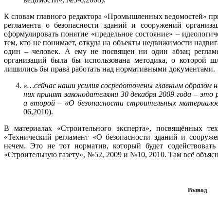
К словам главного редактора «Промышленных ведомостей» пр
регламента о безопасности зданий и сооружений организа
сформулировать понятие «предельное состояние» – идеологи
тем, кто не понимает, откуда на объекты недвижимости надви
один – человек. А ему не посвящен ни один абзац реглам
организаций была бы использована методика, о которой ш
лишились бы права работать над нормативными документами.
«…сейчас наши усилия сосредоточены главным образом н
них принят законодателями 30 декабря 2009 года
–
это р
а второй
–
«О безопасности строительных материало
06,2010).
В материалах «Строительного эксперта», посвящённых тех
«Технический регламент «О безопасности зданий и сооруже
нечем. Это не тот норматив, который будет содействовать
«Строительную газету», №52, 2009 и №10, 2010. Там всё объяс
Вывод