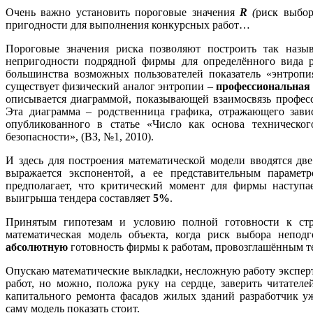
Очень важно установить пороговые значения
R
(
риск выбор
пригодности для выполнения конкурсных работ…
Пороговые значения риска позволяют построить так назы
непригодности подрядной фирмы для определённого вида р
большинства возможных пользователей показатель «энтропи
существует физический аналог энтропии –
профессиональная
описывается диаграммой, показывающей взаимосвязь профес
Эта диаграмма – родственница графика, отражающего зави
опубликованного в статье «Число как основа техническо
безопасности», (ВЗ, №1, 2010).
И здесь для построения математической модели вводятся две
выражается экспонентой, а ее представительным параме
предполагает, что критический момент для фирмы наступае
выигрыша тендера составляет
5%
.
Принятым гипотезам и условию полной готовности к стро
математическая модель объекта, когда риск выбора непод
абсолютн
ую
готовность фирмы к работам, провозглашённым т
Опускаю математические выкладки, несложную работу эксперт
работ, но можно, положа руку на сердце, заверить читателе
капитального ремонта фасадов жилых зданий разработчик у
саму модель показать стоит.