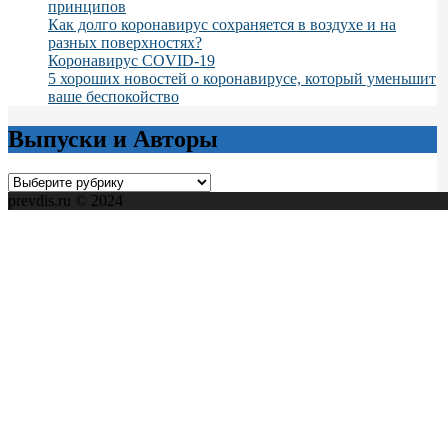
принципов
Как долго коронавирус сохраняется в воздухе и на
разных поверхностях?
Коронавирус COVID-19
5 хороших новостей о коронавирусе, который уменьшит
ваше беспокойство
Выпуски и Авторы
Выпуски
и
prevdis.ru © 2024
Авторы